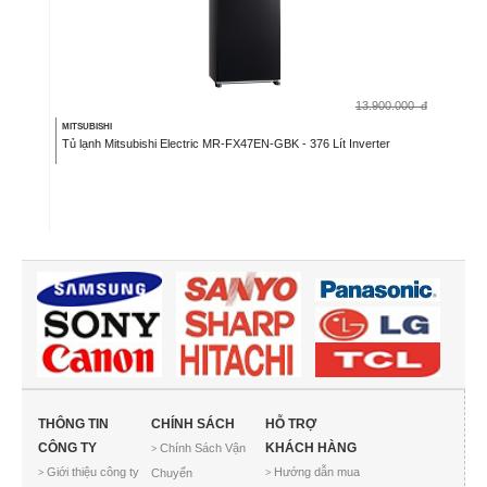
13.900.000
đ
MITSUBISHI
Tủ lạnh Mitsubishi Electric MR-FX47EN-GBK - 376 Lít Inverter
THÔNG TIN
CHÍNH SÁCH
HỖ TRỢ
CÔNG TY
KHÁCH HÀNG
Chính Sách Vận
>
Giới thiệu công ty
Hướng dẫn mua
Chuyển
>
>