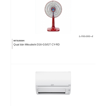
1.700.000
đ
MITSUBISHI
Quạt bàn Mitsubishi D16-GS/GT CY-RD