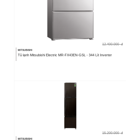
12.400.000
đ
MITSUBISHI
Tủ lạnh Mitsubishi Electric MR-FX43EN-GSL - 344 Lít Inverter
15.200.000
đ
MITSUBISHI