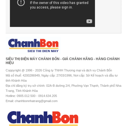
SIÊU THỊ ĐIỆN MÁY CHÁNH BỔN - GIÁ CHÁNH HÃNG - HÀNG CHÁNH
HIỆU
Coppyright @ 1996 - 2026 Công ty TNHH Thương mại và dịch vụ Chánh Bổn
Mã số thuế: 4200286949, Ngày cấp: 27/03/1996, Nơi cấp: Sở Kế hoạch và đầu tư
tỉnh Khánh Hòa
Địa chỉ đăng ký trụ sở chính: 02A-B đường 2/4, Phường Vạn Thạnh, Thành phố Nha
Trang, Tỉnh Khánh Hòa
Hotline: 0905.012.500 - 0914.634.205
Email: chanhbonnhatrang@gmail.com