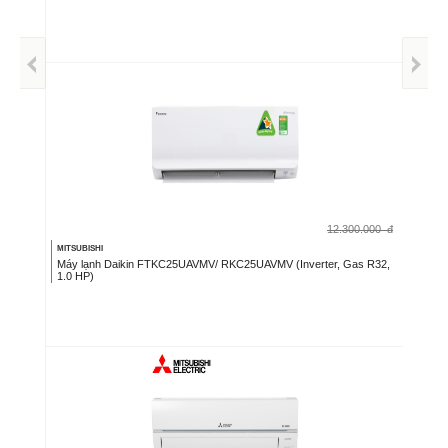
12.300.000
đ
MITSUBISHI
Máy lạnh Daikin FTKC25UAVMV/ RKC25UAVMV (Inverter, Gas R32,
1.0 HP)