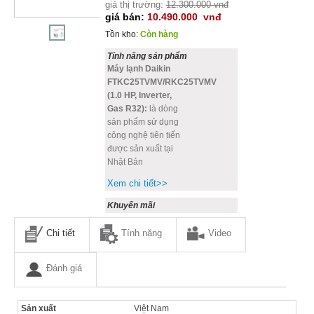
giá thị trường:
12.300.000 vnđ
giá bán:
10.490.000
vnđ
Tồn kho:
Còn hàng
Tính năng sản phẩm
Máy lạnh Daikin
FTKC25TVMV/RKC25TVMV
(1.0 HP, Inverter,
Gas R32):
là dòng
sản phẩm sử dụng
công nghệ tiên tiến
được sản xuất tại
Nhật Bản
Xem chi tiết>>
Khuyến mãi
Chi tiết
Tính năng
Video
Đánh giá
Sản xuất
Việt Nam