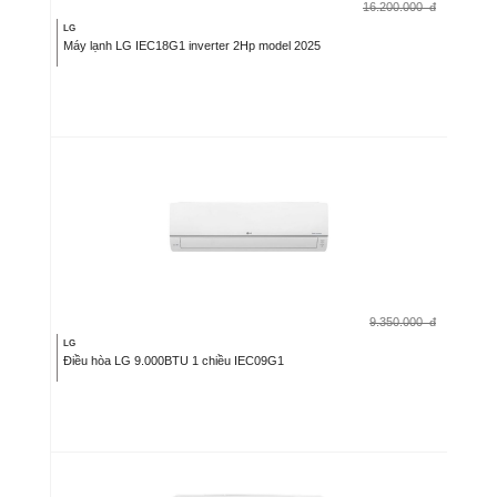
16.200.000
đ
LG
Máy lạnh LG IEC18G1 inverter 2Hp model 2025
9.350.000
đ
LG
Điều hòa LG 9.000BTU 1 chiều IEC09G1