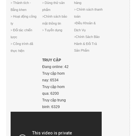
Thành tích -
Dùng thử sản
hàng
>
>
Chính sách thanh
Bằng khen
phẩm
>
Hoạt động công
Chính sách bảo
toán
>
>
Điều Khoản &
ty
mật thông tin
>
Đối tác chiến
Tuyển dụng
Dịch Vụ
>
>
Chính Sách Bảo
lược
>
Công trình đã
Hành & Đổi Trả
>
Sản Phẩm
thực hiện
TRUY CẬP
Đang online: 42
Truy cập hom
nay: 6534
Truy cập hom
qua: 6200
Truy cập trung
binh: 6329