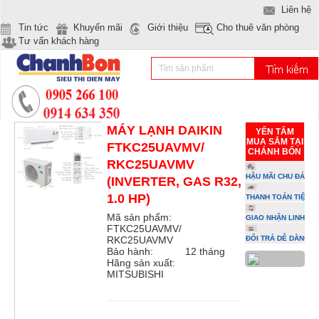
Liên hệ
Tin tức
Khuyến mãi
Giới thiệu
Cho thuê văn phòng
Tư vấn khách hàng
MÁY LẠNH DAIKIN
YÊN TÂM
MUA SẮM TẠI
FTKC25UAVMV/
CHÁNH BỔN
RKC25UAVMV
HẬU MÃI CHU ĐÁO
(INVERTER, GAS R32,
1.0 HP)
THANH TOÁN TIỆN L
Mã sản phẩm:
GIAO NHẬN LINH HO
FTKC25UAVMV/
RKC25UAVMV
ĐỔI TRẢ DỄ DÀNG
Bảo hành:
12 tháng
Hãng sản xuất:
MITSUBISHI