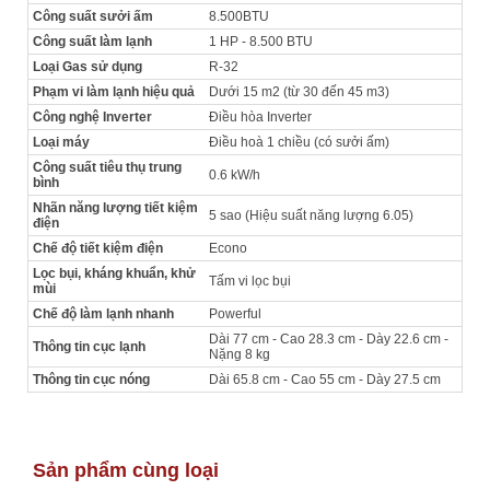
Công suất sưởi ấm
8.500BTU
Công suất làm lạnh
1 HP - 8.500 BTU
Loại Gas sử dụng
R-32
Phạm vi làm lạnh hiệu quả
Dưới 15 m2 (từ 30 đến 45 m3)
Công nghệ Inverter
Điều hòa Inverter
Loại máy
Điều hoà 1 chiều (có sưởi ấm)
Công suất tiêu thụ trung
0.6 kW/h
bình
Nhãn năng lượng tiết kiệm
5 sao (Hiệu suất năng lượng 6.05)
điện
Chế độ tiết kiệm điện
Econo
Lọc bụi, kháng khuẩn, khử
Tấm vi lọc bụi
mùi
Chế độ làm lạnh nhanh
Powerful
Dài 77 cm - Cao 28.3 cm - Dày 22.6 cm -
Thông tin cục lạnh
Nặng 8 kg
Thông tin cục nóng
Dài 65.8 cm - Cao 55 cm - Dày 27.5 cm
Sản phẩm cùng loại