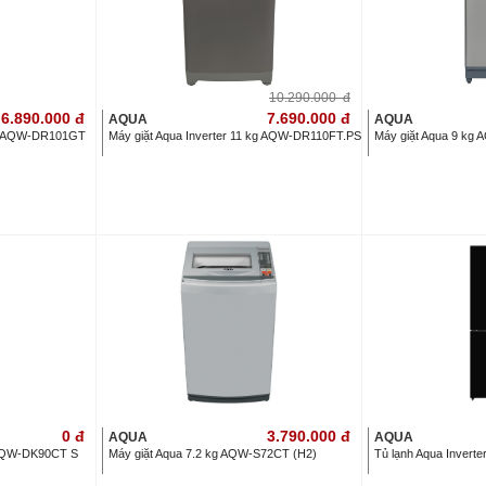
10.290.000
đ
6.890.000
đ
7.690.000
đ
AQUA
AQUA
 KG AQW-DR101GT
Máy giặt Aqua Inverter 11 kg AQW-DR110FT.PS
Máy giặt Aqua 9 kg
0
đ
3.790.000
đ
AQUA
AQUA
g AQW-DK90CT S
Máy giặt Aqua 7.2 kg AQW-S72CT (H2)
Tủ lạnh Aqua Invert