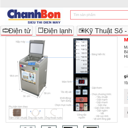
Điện tử
Điện lạnh
Kỹ Thuật Số 
M
M
B
Hã
g
Tồ