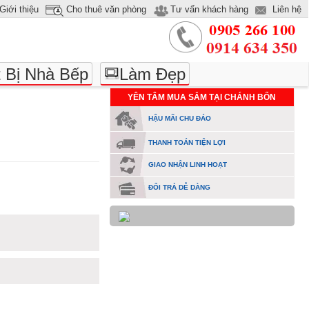
Giới thiệu
Cho thuê văn phòng
Tư vấn khách hàng
Liên hệ
t Bị Nhà Bếp
Làm Đẹp
YÊN TÂM MUA SẮM TẠI CHÁNH BỔN
HẬU MÃI CHU ĐÁO
THANH TOÁN TIỆN LỢI
GIAO NHẬN LINH HOẠT
ĐỔI TRẢ DỄ DÀNG