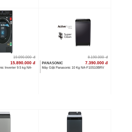
19.090.000
đ
8.190.000
đ
15.890.000
đ
7.390.000
đ
PANASONIC
ic Inverter 9.5 kg NA-
Máy Giặt Panasonic 10 Kg NA-F10S10BRV