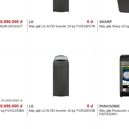
6.890.000
đ
0
đ
LG
SHARP
 KG AQW-DR101GT
Máy giặt LG AI DD Inverter 19 kg TV2519DV7B
Máy giặt Sharp 10 
21.490.000
đ
0.690.000
đ
0
đ
LG
PANASONIC
12 kg FV1412S3BA
Máy giặt LG AI DD Inverter 16 kg TV2516DV3B
Máy giặt Panasonic c
F82Y01DRV