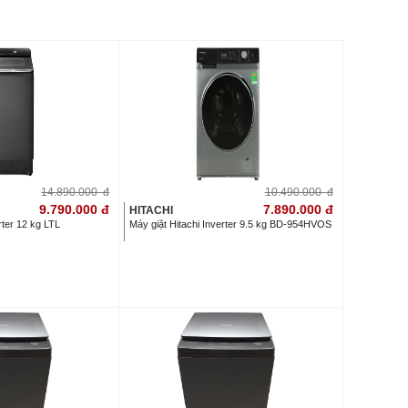
14.890.000
đ
10.490.000
đ
9.790.000
đ
7.890.000
đ
HITACHI
rter 12 kg LTL
Máy giặt Hitachi Inverter 9.5 kg BD-954HVOS