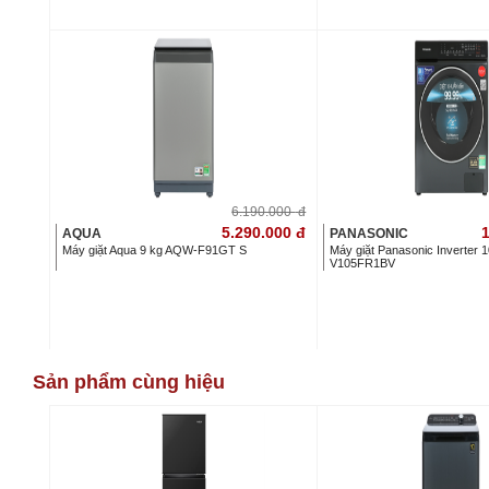
6.190.000
đ
5.290.000
đ
1
AQUA
PANASONIC
Máy giặt Aqua 9 kg AQW-F91GT S
Máy giặt Panasonic Inverter 
V105FR1BV
Sản phẩm cùng hiệu