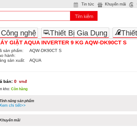
Tin tức
Khuyến mãi
- Công nghệ
Thiết Bị Gia Dụng
Thiế
ÁY GIẶT AQUA INVERTER 9 KG AQW-DK90CT S
ã sản phẩm:
AQW-DK90CT S
ảo hành:
ng sản xuất:
AQUA
iá bán:
0
vnđ
n kho:
Còn hàng
Tính năng sản phẩm
Xem chi tiết>>
Khuyến mãi