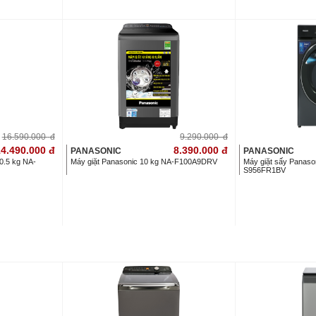
16.590.000
đ
9.290.000
đ
4.490.000
đ
8.390.000
đ
PANASONIC
PANASONIC
10.5 kg NA-
Máy giặt Panasonic 10 kg NA-F100A9DRV
Máy giặt sấy Panason
S956FR1BV