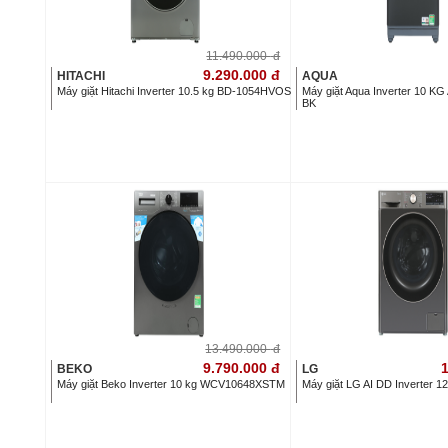
11.490.000
đ
9.290.000
đ
HITACHI
AQUA
Máy giặt Hitachi Inverter 10.5 kg BD-1054HVOS
Máy giặt Aqua Inverter 10
BK
13.490.000
đ
9.790.000
đ
1
BEKO
LG
Máy giặt Beko Inverter 10 kg WCV10648XSTM
Máy giặt LG AI DD Inverter 