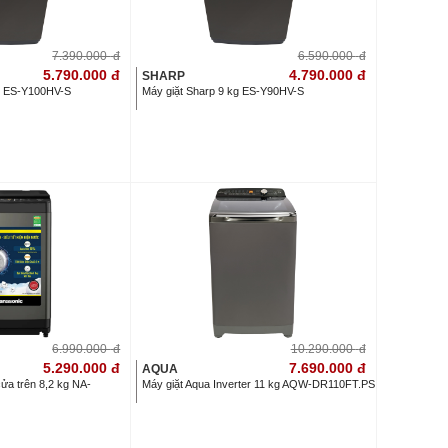
7.390.000
đ
6.590.000
đ
5.790.000
đ
4.790.000
đ
SHARP
kg ES-Y100HV-S
Máy giặt Sharp 9 kg ES-Y90HV-S
6.990.000
đ
10.290.000
đ
5.290.000
đ
7.690.000
đ
AQUA
ửa trên 8,2 kg NA-
Máy giặt Aqua Inverter 11 kg AQW-DR110FT.PS