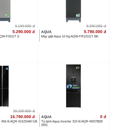
6.190.000
đ
8.390.000
đ
5.290.000
đ
5.790.000
đ
AQUA
 AQW-F91GT S
Máy giặt Aqua 10 Kg AQW-FR101GT BK
20.290.000
đ
16.790.000
đ
0
đ
AQUA
er 456 lít AQR-IG525AM GB
Tủ lạnh Aqua Inverter 324 lít AQR-IW378EB
(BS)