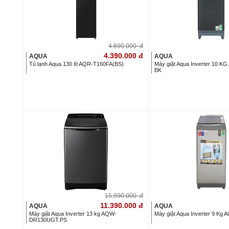
4.690.000
đ
4.390.000
đ
AQUA
AQUA
Tủ lạnh Aqua 130 lít AQR-T160FA(BS)
Máy giặt Aqua Inverter 10
BK
15.990.000
đ
11.390.000
đ
AQUA
AQUA
Máy giặt Aqua Inverter 13 kg AQW-
Máy giặt Aqua Inverter 9 K
DR130UGT.PS