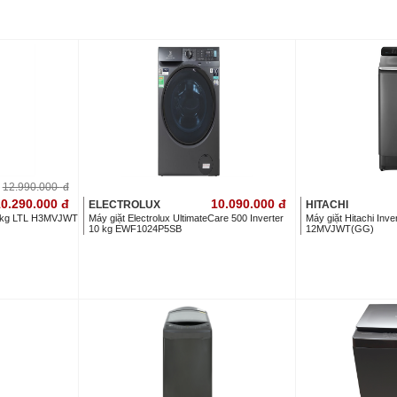
12.990.000
đ
0.290.000
đ
10.090.000
đ
ELECTROLUX
HITACHI
.5 kg LTL H3MVJWT
Máy giặt Electrolux UltimateCare 500 Inverter
Máy giặt Hitachi Inve
10 kg EWF1024P5SB
12MVJWT(GG)