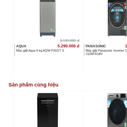
6.190.000
đ
5.290.000
đ
1
AQUA
PANASONIC
Máy giặt Aqua 9 kg AQW-F91GT S
Máy giặt Panasonic Inverter 
V105FR1BV
Sản phẩm cùng hiệu