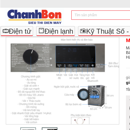
Điện tử
Điện lạnh
Kỹ Thuật Số 
M
M
B
Hã
gi
g
Tồ