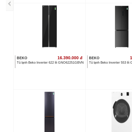
16.390.000
đ
1
BEKO
BEKO
Tủ lạnh Beko Inverter 622 lít GNO62251GBVN
Tủ lạnh Beko Inverter 553 l