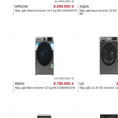
11.490.000
đ
9.290.000
đ
HITACHI
AQUA
Máy giặt Hitachi Inverter 10.5 kg BD-1054HVOS
Máy giặt Aqua Inverter 10
BK
13.490.000
đ
9.790.000
đ
1
BEKO
LG
Máy giặt Beko Inverter 10 kg WCV10648XSTM
Máy giặt LG AI DD Inverter 