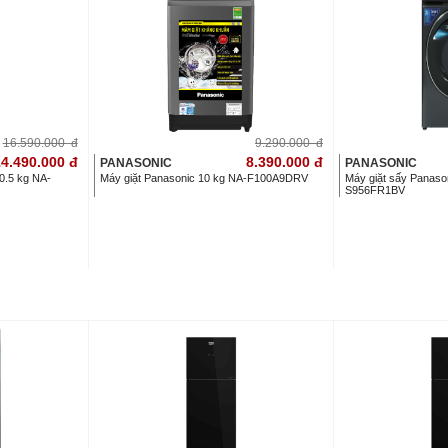
16.590.000
đ
9.290.000
đ
4.490.000
đ
8.390.000
đ
PANASONIC
PANASONIC
10.5 kg NA-
Máy giặt Panasonic 10 kg NA-F100A9DRV
Máy giặt sấy Panason
S956FR1BV