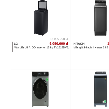
13.990.000
đ
9.090.000
đ
1
LG
HITACHI
Máy giặt LG AI DD Inverter 15 kg TV2515DV5J
Máy giặt Hitachi Inverter 13