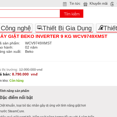
Tin tức
Khuyến mãi
- Công nghệ
Thiết Bị Gia Dụng
Thiế
ÁY GIẶT BEKO INVERTER 9 KG WCV9749XMST
ã sản phẩm:
WCV9749XMST
ảo hành:
02 năm
ng sản xuất:
Beko
á thị trường:
12.990.000 vnđ
iá bán:
8.790.000
vnđ
n kho:
Còn hàng
Tính năng sản phẩm
Đặc điểm nổi bật
Diệt khuẩn, loại bỏ tác nhân gây dị ứng với tính năng giặt hơi
nước SteamCure.
Hiệu quả giặt vượt trội, kiểm soát năng lượng tối ưu với 4 cảm biến