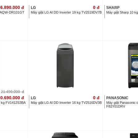
6.890.000
đ
0
đ
LG
SHARP
 KG AQW-DR101GT
Máy giặt LG AI DD Inverter 19 kg TV2519DV7B
Máy giặt Sharp 10 
21.490.000
đ
0.690.000
đ
0
đ
LG
PANASONIC
12 kg FV1412S3BA
Máy giặt LG AI DD Inverter 16 kg TV2516DV3B
Máy giặt Panasonic c
F82Y01DRV