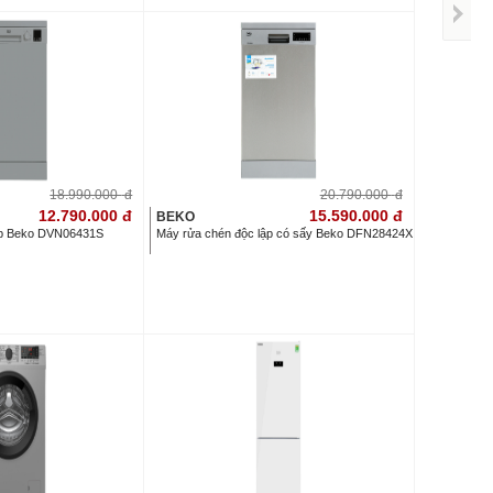
18.990.000
đ
20.790.000
đ
12.790.000
đ
15.590.000
đ
BEKO
ập Beko DVN06431S
Máy rửa chén độc lập có sấy Beko DFN28424X