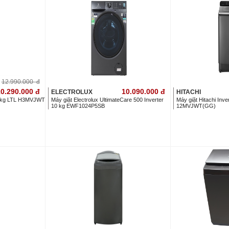
12.990.000
đ
0.290.000
đ
10.090.000
đ
ELECTROLUX
HITACHI
.5 kg LTL H3MVJWT
Máy giặt Electrolux UltimateCare 500 Inverter
Máy giặt Hitachi Inve
10 kg EWF1024P5SB
12MVJWT(GG)