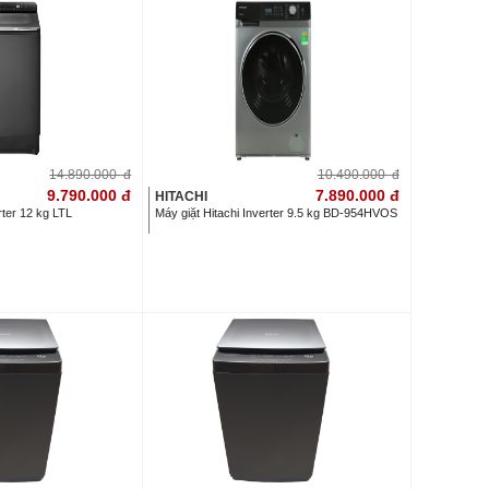
14.890.000
đ
10.490.000
đ
9.790.000
đ
7.890.000
đ
HITACHI
rter 12 kg LTL
Máy giặt Hitachi Inverter 9.5 kg BD-954HVOS