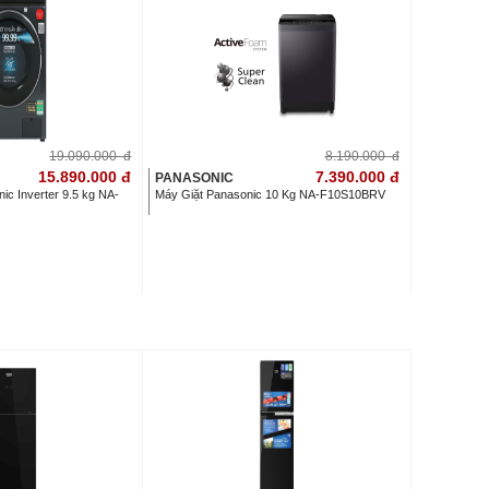
19.090.000
đ
8.190.000
đ
15.890.000
đ
7.390.000
đ
PANASONIC
ic Inverter 9.5 kg NA-
Máy Giặt Panasonic 10 Kg NA-F10S10BRV