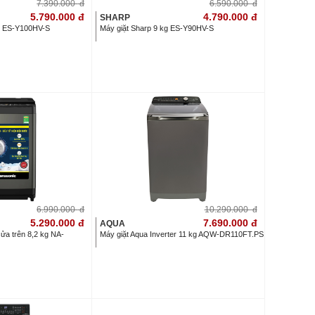
7.390.000
đ
6.590.000
đ
5.790.000
đ
4.790.000
đ
SHARP
kg ES-Y100HV-S
Máy giặt Sharp 9 kg ES-Y90HV-S
6.990.000
đ
10.290.000
đ
5.290.000
đ
7.690.000
đ
AQUA
ửa trên 8,2 kg NA-
Máy giặt Aqua Inverter 11 kg AQW-DR110FT.PS