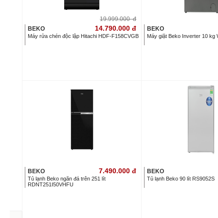
19.999.000
đ
14.790.000
đ
BEKO
BEKO
Máy rửa chén độc lập Hitachi HDF-F158CVGB
Máy giặt Beko Inverter 10 
7.490.000
đ
BEKO
BEKO
Tủ lạnh Beko ngăn đá trên 251 lít
Tủ lạnh Beko 90 lít RS9052S
RDNT251I50VHFU