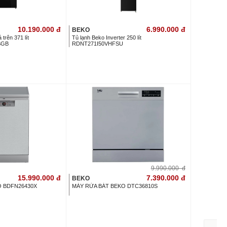
10.190.000
đ
6.990.000
đ
BEKO
trên 371 lít
Tủ lạnh Beko Inverter 250 lít
SGB
RDNT271I50VHFSU
9.990.000
đ
15.990.000
đ
7.390.000
đ
BEKO
O BDFN26430X
MÁY RỬA BÁT BEKO DTC36810S