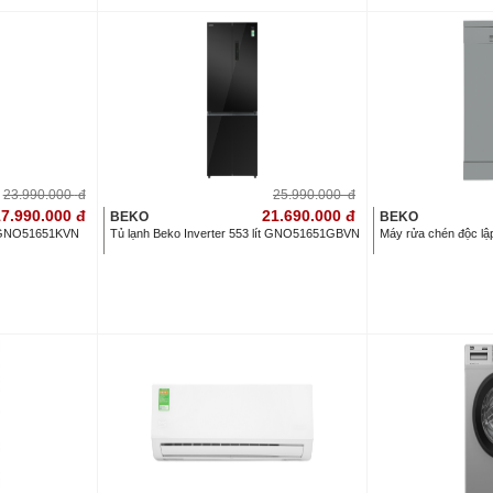
23.990.000
đ
25.990.000
đ
7.990.000
đ
21.690.000
đ
BEKO
BEKO
ít GNO51651KVN
Tủ lạnh Beko Inverter 553 lít GNO51651GBVN
Máy rửa chén độc l