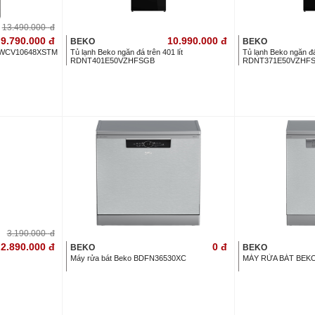
13.490.000
đ
9.790.000
đ
10.990.000
đ
BEKO
BEKO
kg WCV10648XSTM
Tủ lạnh Beko ngăn đá trên 401 lít
Tủ lạnh Beko ngăn đá 
RDNT401E50VZHFSGB
RDNT371E50VZHF
3.190.000
đ
2.890.000
đ
0
đ
BEKO
BEKO
Máy rửa bát Beko BDFN36530XC
MÁY RỬA BÁT BEK