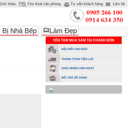
Giới thiệu
Cho thuê văn phòng
Tư vấn khách hàng
Liên hệ
t Bị Nhà Bếp
Làm Đẹp
YÊN TÂM MUA SẮM TẠI CHÁNH BỔN
HẬU MÃI CHU ĐÁO
THANH TOÁN TIỆN LỢI
GIAO NHẬN LINH HOẠT
ĐỔI TRẢ DỄ DÀNG