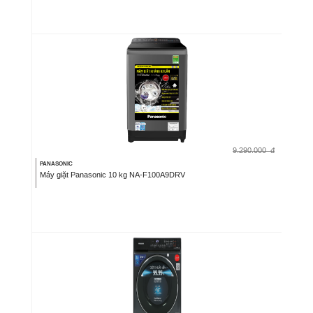
9.290.000
đ
PANASONIC
Máy giặt Panasonic 10 kg NA-F100A9DRV