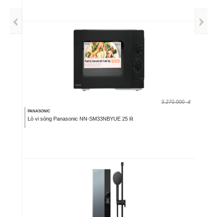
3.270.000
đ
PANASONIC
Lò vi sóng Panasonic NN-SM33NBYUE 25 lít