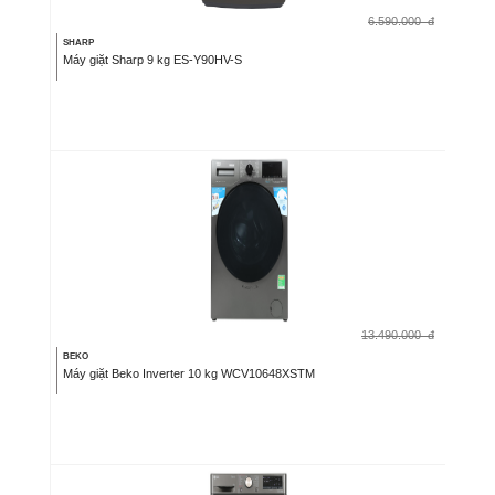
6.590.000
đ
SHARP
Máy giặt Sharp 9 kg ES-Y90HV-S
13.490.000
đ
BEKO
Máy giặt Beko Inverter 10 kg WCV10648XSTM