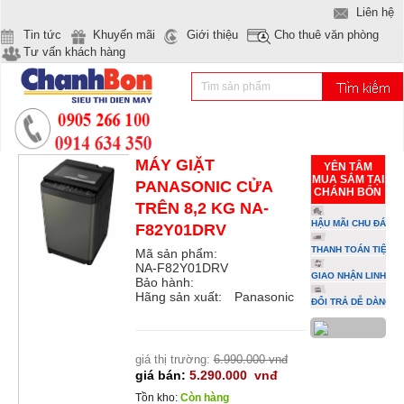
Liên hệ
Tin tức
Khuyến mãi
Giới thiệu
Cho thuê văn phòng
Tư vấn khách hàng
MÁY GIẶT
YÊN TÂM
MUA SẮM TẠI
PANASONIC CỬA
CHÁNH BỔN
TRÊN 8,2 KG NA-
HẬU MÃI CHU ĐÁO
F82Y01DRV
THANH TOÁN TIỆN L
Mã sản phẩm:
NA-F82Y01DRV
GIAO NHẬN LINH HO
Bảo hành:
Hãng sản xuất:
Panasonic
ĐỔI TRẢ DỄ DÀNG
giá thị trường:
6.990.000 vnđ
giá bán:
5.290.000
vnđ
Tồn kho:
Còn hàng