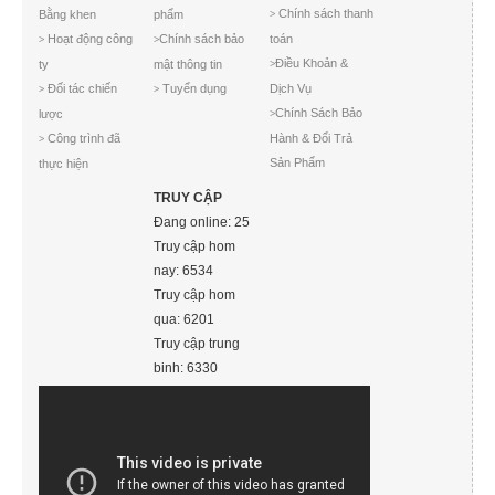
Chính sách thanh
Bằng khen
phẩm
>
Hoạt động công
Chính sách bảo
toán
>
>
Điều Khoản &
ty
mật thông tin
>
Đối tác chiến
Tuyển dụng
Dịch Vụ
>
>
Chính Sách Bảo
lược
>
Công trình đã
Hành & Đổi Trả
>
Sản Phẩm
thực hiện
TRUY CẬP
Đang online: 25
Truy cập hom
nay: 6534
Truy cập hom
qua: 6201
Truy cập trung
binh: 6330