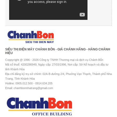
SIÊU THỊ ĐIỆN MÁY CHÁNH BỔN - GIÁ CHÁNH HÃNG - HÀNG CHÁNH
HIỆU
Coppyright @ 1996 - 2026 Công ty TNHH Thương mại và dịch vụ Chánh Bổn
Mã số thuế: 4200286949, Ngày cấp: 27/03/1996, Nơi cấp: Sở Kế hoạch và đầu tư
tỉnh Khánh Hòa
Địa chỉ đăng ký trụ sở chính: 02A-B đường 2/4, Phường Vạn Thạnh, Thành phố Nha
Trang, Tỉnh Khánh Hòa
Hotline: 0905.012.500 - 0914.634.205
Email: chanhbonnhatrang@gmail.com