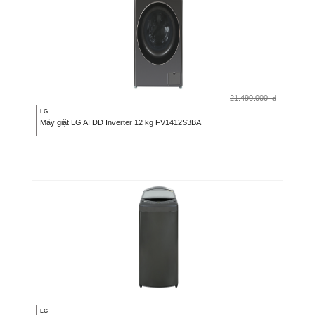
21.490.000
đ
LG
Máy giặt LG AI DD Inverter 12 kg FV1412S3BA
LG