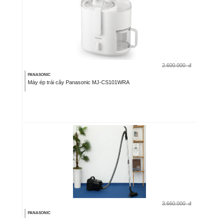
2.600.000
đ
PANASONIC
Máy ép trái cây Panasonic MJ-CS101WRA
3.660.000
đ
PANASONIC