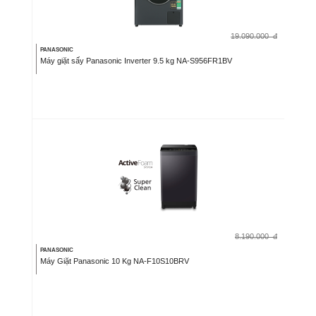
19.090.000
đ
PANASONIC
Máy giặt sấy Panasonic Inverter 9.5 kg NA-S956FR1BV
8.190.000
đ
PANASONIC
Máy Giặt Panasonic 10 Kg NA-F10S10BRV