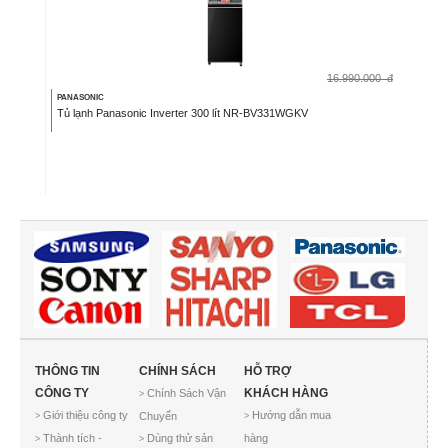
16.990.000
đ
PANASONIC
Tủ lạnh Panasonic Inverter 300 lít NR-BV331WGKV
THÔNG TIN
CHÍNH SÁCH
HỖ TRỢ
CÔNG TY
KHÁCH HÀNG
Chính Sách Vận
>
Giới thiệu công ty
Hướng dẫn mua
Chuyển
>
>
Thành tích -
Dùng thử sản
hàng
>
>