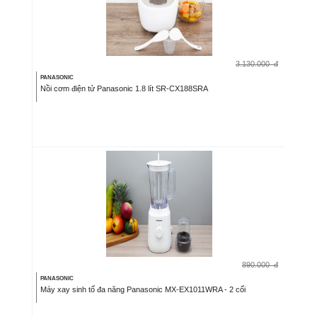
3.130.000
đ
PANASONIC
Nồi cơm điện tử Panasonic 1.8 lít SR-CX188SRA
890.000
đ
PANASONIC
Máy xay sinh tố đa năng Panasonic MX-EX1011WRA - 2 cối