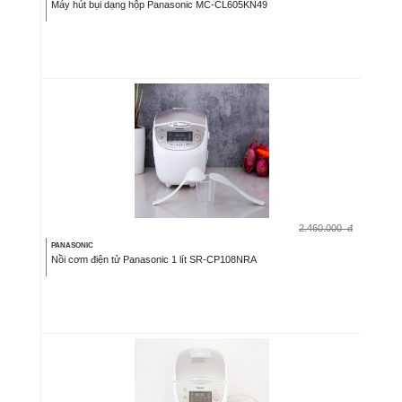
Máy hút bụi dạng hộp Panasonic MC-CL605KN49
2.460.000
đ
PANASONIC
Nồi cơm điện tử Panasonic 1 lít SR-CP108NRA