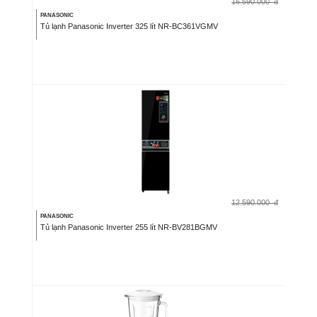
16.590.000
đ
PANASONIC
Tủ lạnh Panasonic Inverter 325 lít NR-BC361VGMV
12.590.000
đ
PANASONIC
Tủ lạnh Panasonic Inverter 255 lít NR-BV281BGMV