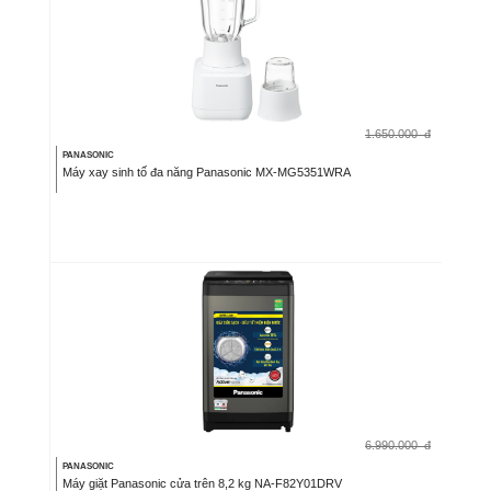
1.650.000
đ
PANASONIC
Máy xay sinh tố đa năng Panasonic MX-MG5351WRA
6.990.000
đ
PANASONIC
Máy giặt Panasonic cửa trên 8,2 kg NA-F82Y01DRV