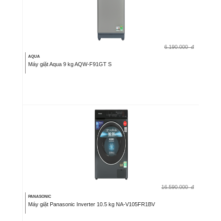
6.190.000
đ
AQUA
Máy giặt Aqua 9 kg AQW-F91GT S
16.590.000
đ
PANASONIC
Máy giặt Panasonic Inverter 10.5 kg NA-V105FR1BV