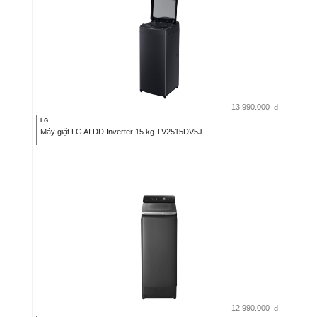
13.990.000
đ
LG
Máy giặt LG AI DD Inverter 15 kg TV2515DV5J
12.990.000
đ