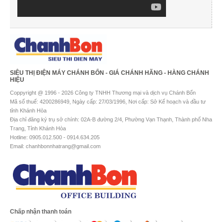
SIÊU THỊ ĐIỆN MÁY CHÁNH BỔN - GIÁ CHÁNH HÃNG - HÀNG CHÁNH
HIỆU
Coppyright @ 1996 - 2026 Công ty TNHH Thương mại và dịch vụ Chánh Bổn
Mã số thuế: 4200286949, Ngày cấp: 27/03/1996, Nơi cấp: Sở Kế hoạch và đầu tư
tỉnh Khánh Hòa
Địa chỉ đăng ký trụ sở chính: 02A-B đường 2/4, Phường Vạn Thạnh, Thành phố Nha
Trang, Tỉnh Khánh Hòa
Hotline: 0905.012.500 - 0914.634.205
Email: chanhbonnhatrang@gmail.com
Chấp nhận thanh toán