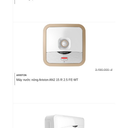
3.490.000
đ
ARISTON
Máy nước nóng Ariston AN2 15 R 2.5 FE-MT