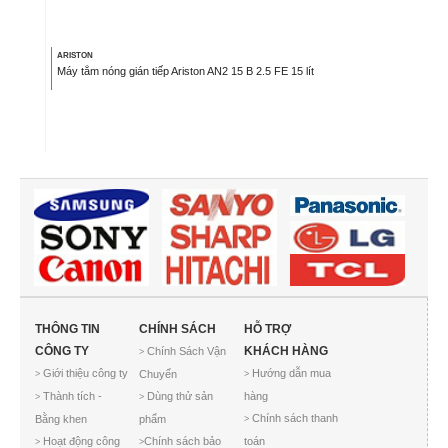
ARISTON
Máy tắm nóng gián tiếp Ariston AN2 15 B 2.5 FE 15 lít
THÔNG TIN
CHÍNH SÁCH
HỖ TRỢ
CÔNG TY
KHÁCH HÀNG
Chính Sách Vận
>
Giới thiệu công ty
Hướng dẫn mua
Chuyển
>
>
Thành tích -
Dùng thử sản
hàng
>
>
Chính sách thanh
Bằng khen
phẩm
>
Hoạt động công
Chính sách bảo
toán
>
>