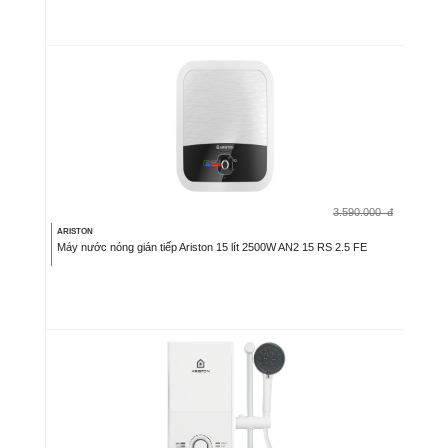
3.590.000
đ
ARISTON
Máy nước nóng gián tiếp Ariston 15 lít 2500W AN2 15 RS 2.5 FE