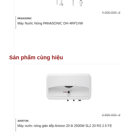
4.300.000
đ
PANASONIC
Máy Nước Nóng PANASONIC DH-4RP1VW
Sản phẩm cùng hiệu
3.890.000
đ
ARISTON
Máy nước nóng gián tiếp Ariston 20 lít 2500W SL2 20 RS 2.5 FE