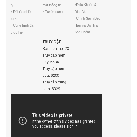
Điều Khoản &
ty
mật thông tin
>
Đối tác chiến
Tuyển dụng
Dịch Vụ
>
>
Chính Sách Bảo
lược
>
Công trình đã
Hành & Đổi Trả
>
Sản Phẩm
thực hiện
TRUY CẬP
Đang online: 23
Truy cập hom
nay: 6534
Truy cập hom
qua: 6200
Truy cập trung
binh: 6329