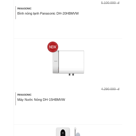
5.100.000
đ
PANASONIC
Bình nóng lạnh Panasonic DH-20HBMVW
4.290.000
đ
PANASONIC
Máy Nước Nóng DH-15HBMVW