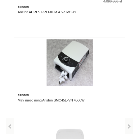
4.090.000
đ
ARISTON
Ariston AURES PREMIUM 4.5P IVORY
ARISTON
Máy nước nóng Ariston SMC45E-VN 4500W