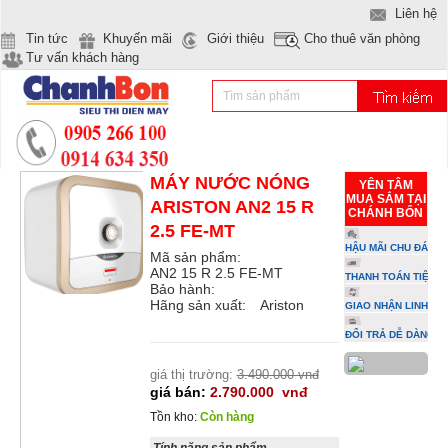
Liên hệ
Tin tức
Khuyến mãi
Giới thiệu
Cho thuê văn phòng
Tư vấn khách hàng
MÁY NƯỚC NÓNG
YÊN TÂM
MUA SẮM TẠI
ARISTON AN2 15 R
CHÁNH BỔN
2.5 FE-MT
HẬU MÃI CHU ĐÁO
Mã sản phẩm:
AN2 15 R 2.5 FE-MT
THANH TOÁN TIỆN L
Bảo hành:
Hãng sản xuất:
Ariston
GIAO NHẬN LINH HO
ĐỔI TRẢ DỄ DÀNG
giá thị trường:
3.490.000 vnđ
giá bán:
2.790.000
vnđ
Tồn kho:
Còn hàng
Tính năng sản phẩm