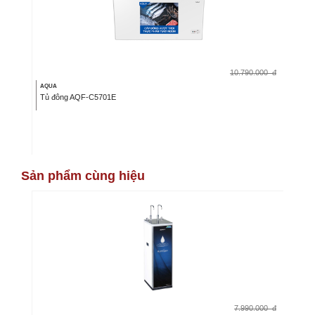
10.790.000
đ
AQUA
Tủ đông AQF-C5701E
Sản phẩm cùng hiệu
7.990.000
đ