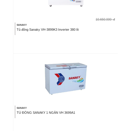
10.650.000
đ
SANAKY
Tủ đông Sanaky VH-3899K3 Inverter 380 lít
SANAKY
TỦ ĐÔNG SANAKY 1 NGĂN VH 3699A1