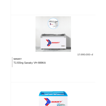
17.990.000
đ
SANAKY
Tủ Đông Sanaky VH-888KA