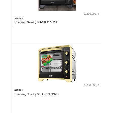
1.270.000
đ
SANAKY
Lò nướng Sanaky VH-259S2D 25 lít
1.750.000
đ
SANAKY
Lò nướng Sanaky 30 lít VH-309N2D