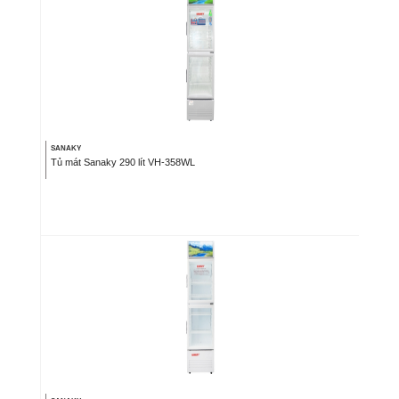
SANAKY
Tủ mát Sanaky 290 lít VH-358WL