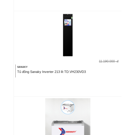
11.190.000
đ
SANAKY
Tủ đông Sanaky Inverter 213 lít TD.VH230VD3