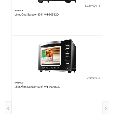
3.150.000
đ
SANAKY
Lò nướng Sanaky 80 lít VH-809S2D
2.270.000
đ
SANAKY
Lò nướng Sanaky 50 lít VH-5099S2D