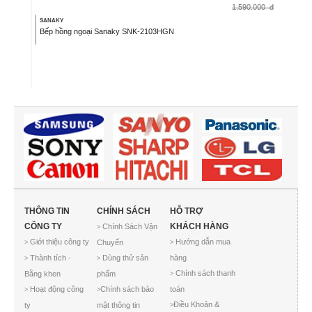
1.590.000
đ
SANAKY
Bếp hồng ngoại Sanaky SNK-2103HGN
THÔNG TIN
CHÍNH SÁCH
HỖ TRỢ
CÔNG TY
KHÁCH HÀNG
Chính Sách Vận
>
Giới thiệu công ty
Hướng dẫn mua
Chuyển
>
>
Thành tích -
Dùng thử sản
hàng
>
>
Chính sách thanh
Bằng khen
phẩm
>
Hoạt động công
Chính sách bảo
toán
>
>
Điều Khoản &
ty
mật thông tin
>