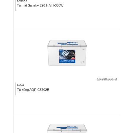
SANAKY
Tủ mát Sanaky 290 lít VH-358W
10.290.000
đ
AQUA
Tủ đông AQF-C5702E