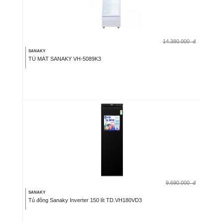
14.380.000
đ
SANAKY
TỦ MÁT SANAKY VH-5089K3
9.690.000
đ
SANAKY
Tủ đông Sanaky Inverter 150 lít TD.VH180VD3