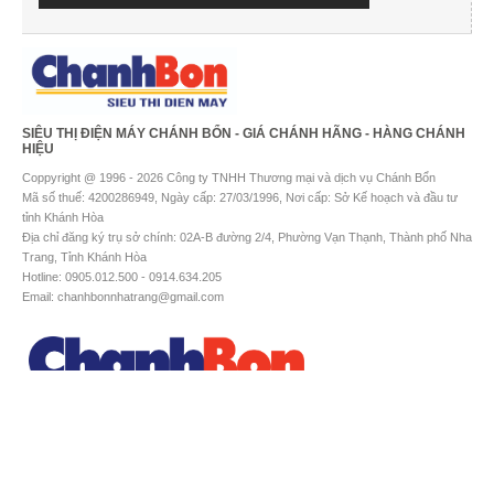
SIÊU THỊ ĐIỆN MÁY CHÁNH BỔN - GIÁ CHÁNH HÃNG - HÀNG CHÁNH
HIỆU
Coppyright @ 1996 - 2026 Công ty TNHH Thương mại và dịch vụ Chánh Bổn
Mã số thuế: 4200286949, Ngày cấp: 27/03/1996, Nơi cấp: Sở Kế hoạch và đầu tư
tỉnh Khánh Hòa
Địa chỉ đăng ký trụ sở chính: 02A-B đường 2/4, Phường Vạn Thạnh, Thành phố Nha
Trang, Tỉnh Khánh Hòa
Hotline: 0905.012.500 - 0914.634.205
Email: chanhbonnhatrang@gmail.com
Chấp nhận thanh toán