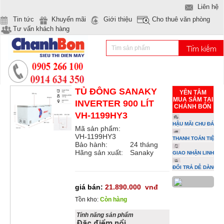
Liên hệ
Tin tức
Khuyến mãi
Giới thiệu
Cho thuê văn phòng
Tư vấn khách hàng
TỦ ĐÔNG SANAKY
YÊN TÂM
MUA SẮM TẠI
INVERTER 900 LÍT
CHÁNH BỔN
VH-1199HY3
HẬU MÃI CHU ĐÁO
Mã sản phẩm:
VH-1199HY3
THANH TOÁN TIỆN L
Bảo hành:
24 tháng
Hãng sản xuất:
Sanaky
GIAO NHẬN LINH HO
ĐỔI TRẢ DỄ DÀNG
giá bán:
21.890.000
vnđ
Tồn kho:
Còn hàng
Tính năng sản phẩm
Đặc điểm nổi