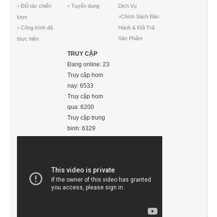
Đối tác chiến
Tuyển dụng
Dịch Vụ
>
>
Chính Sách Bảo
lược
>
Công trình đã
Hành & Đổi Trả
>
Sản Phẩm
thực hiện
TRUY CẬP
Đang online: 23
Truy cập hom
nay: 6533
Truy cập hom
qua: 6200
Truy cập trung
binh: 6329