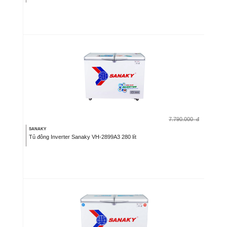
7.790.000
đ
SANAKY
Tủ đông Inverter Sanaky VH-2899A3 280 lít