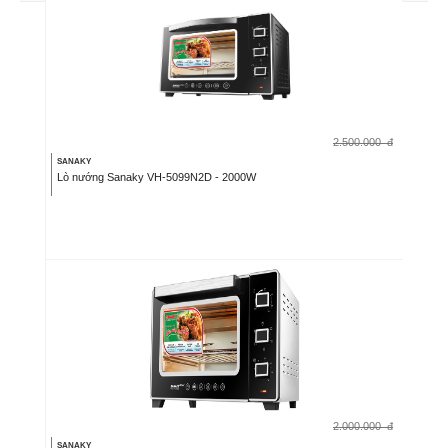
2.500.000
đ
SANAKY
Lò nướng Sanaky VH-5099N2D - 2000W
2.000.000
đ
SANAKY