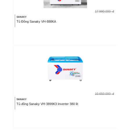
17.990.000
đ
SANAKY
Tủ Đông Sanaky VH-888KA
10.650.000
đ
SANAKY
Tủ đông Sanaky VH-3899K3 Inverter 380 lít