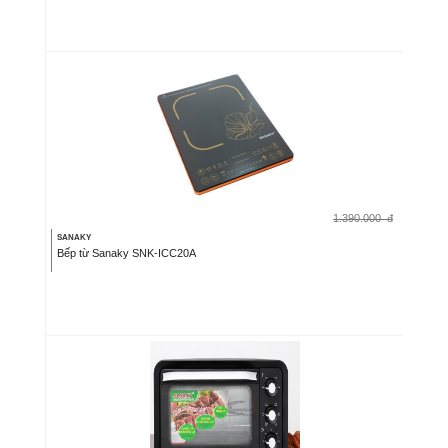
1.390.000
đ
SANAKY
Bếp từ Sanaky SNK-ICC20A