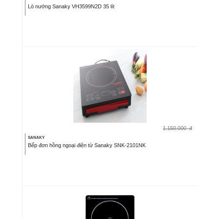
Lò nướng Sanaky VH3599N2D 35 lít
1.150.000
đ
SANAKY
Bếp đơn hồng ngoại điện từ Sanaky SNK-2101NK