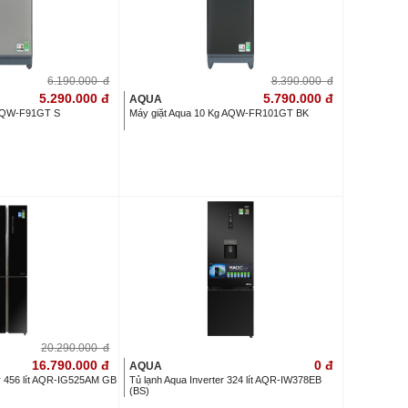
6.190.000
đ
8.390.000
đ
5.290.000
đ
5.790.000
đ
AQUA
 AQW-F91GT S
Máy giặt Aqua 10 Kg AQW-FR101GT BK
20.290.000
đ
16.790.000
đ
0
đ
AQUA
er 456 lít AQR-IG525AM GB
Tủ lạnh Aqua Inverter 324 lít AQR-IW378EB
(BS)