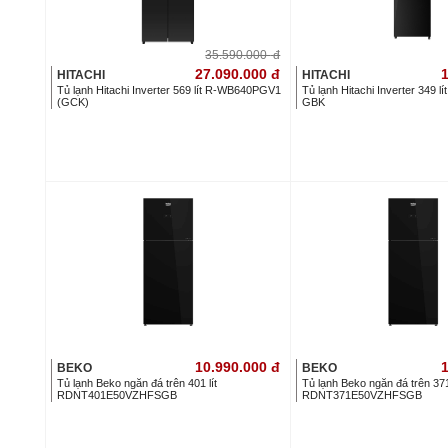
35.590.000
đ
27.090.000
đ
1
HITACHI
HITACHI
Tủ lạnh Hitachi Inverter 569 lít R-WB640PGV1
Tủ lạnh Hitachi Inverter 349
(GCK)
GBK
10.990.000
đ
1
BEKO
BEKO
Tủ lạnh Beko ngăn đá trên 401 lít
Tủ lạnh Beko ngăn đá trên 371 
RDNT401E50VZHFSGB
RDNT371E50VZHFSGB