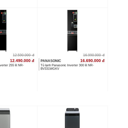
12.590.000
đ
16.990.000
đ
12.490.000
đ
16.690.000
đ
PANASONIC
erter 255 lít NR-
Tủ lạnh Panasonic Inverter 300 lít NR-
BV331WGKV