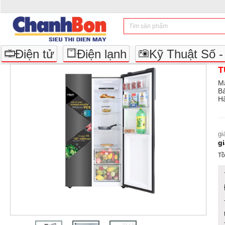
Điện tử
Điện lạnh
Kỹ Thuật Số 
T
M
B
Hã
gi
g
Tồ