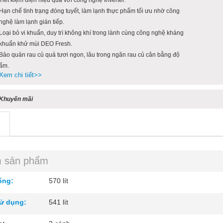
Hạn chế tình trạng đóng tuyết, làm lạnh thực phẩm tối ưu nhờ công
nghệ làm lạnh gián tiếp.
Loại bỏ vi khuẩn, duy trì không khí trong lành cùng công nghệ kháng
khuẩn khử mùi DEO Fresh.
Bảo quản rau củ quả tươi ngon, lâu trong ngăn rau củ cân bằng độ
ẩm.
Xem chi tiết>>
Khuyến mãi
m sản phẩm
ổng:
570 lít
sử dụng:
541 lít