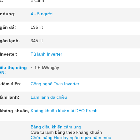
a:
2 cánh
ử dụng:
4 - 5 người
găn đá:
196 lít
găn lạnh:
345 lít
nverter:
Tủ lạnh Inverter
iêu thụ công
~ 1.6 kW/ngày
VN:
 kiệm điện:
Công nghệ Twin Inverter
làm lạnh:
Làm lạnh đa chiều
kháng khuẩn,
Kháng khuẩn khử mùi DEO Fresh
Bảng điều khiển cảm ứng
Cửa tủ lạnh bằng thép kháng khuẩn
Chức năng Holiday ngăn ngừa nấm mốc