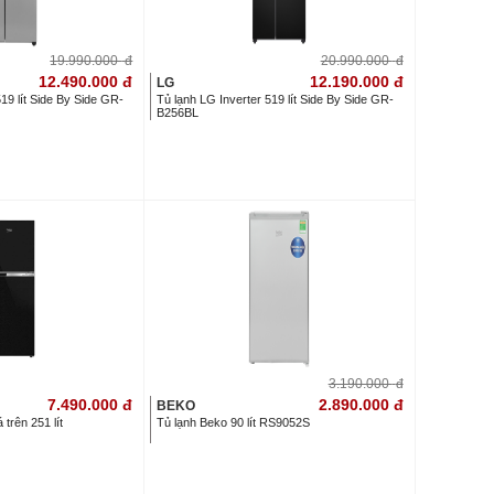
19.990.000
đ
20.990.000
đ
12.490.000
đ
12.190.000
đ
LG
19 lít Side By Side GR-
Tủ lạnh LG Inverter 519 lít Side By Side GR-
B256BL
3.190.000
đ
7.490.000
đ
2.890.000
đ
BEKO
trên 251 lít
Tủ lạnh Beko 90 lít RS9052S