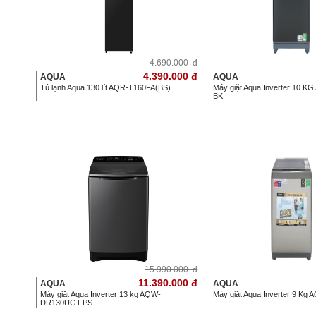
4.690.000
đ
4.390.000
đ
AQUA
AQUA
Tủ lạnh Aqua 130 lít AQR-T160FA(BS)
Máy giặt Aqua Inverter 10
BK
15.990.000
đ
11.390.000
đ
AQUA
AQUA
Máy giặt Aqua Inverter 13 kg AQW-
Máy giặt Aqua Inverter 9 K
DR130UGT.PS