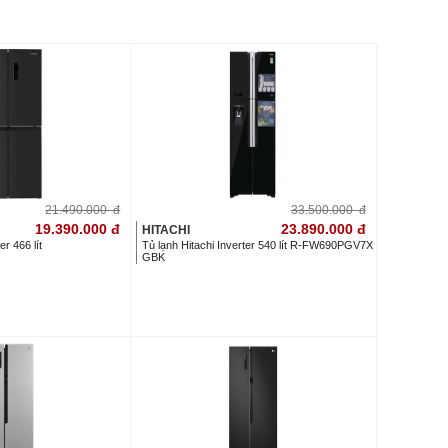
21.490.000
đ
33.500.000
đ
19.390.000
đ
23.890.000
đ
HITACHI
er 466 lít
Tủ lạnh Hitachi Inverter 540 lít R-FW690PGV7X
GBK