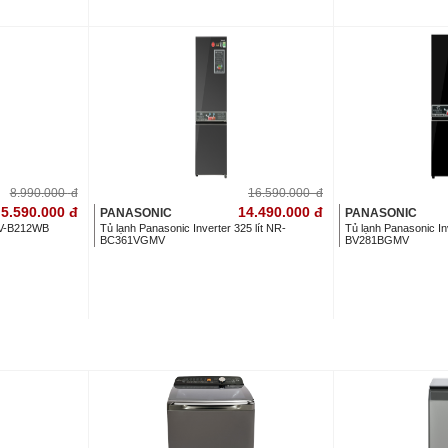
8.990.000
đ
16.590.000
đ
5.590.000
đ
14.490.000
đ
PANASONIC
PANASONIC
 GV-B212WB
Tủ lạnh Panasonic Inverter 325 lít NR-
Tủ lạnh Panasonic Inv
BC361VGMV
BV281BGMV