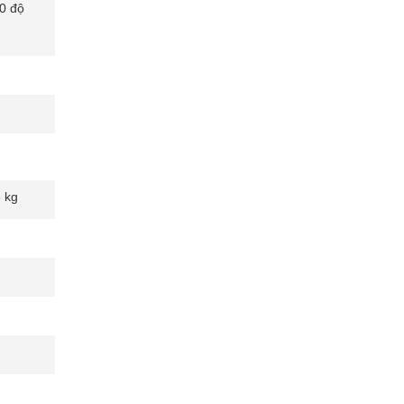
90 độ
 kg