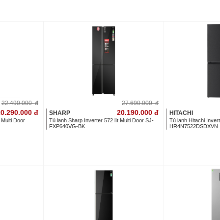
22.490.000
đ
27.690.000
đ
0.290.000
đ
20.190.000
đ
SHARP
HITACHI
t Multi Door
Tủ lạnh Sharp Inverter 572 lít Multi Door SJ-
Tủ lạnh Hitachi Invert
FXP640VG-BK
HR4N7522DSDXVN