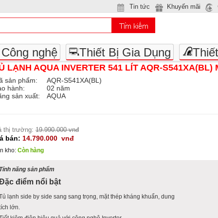
Tin tức
Khuyến mãi
- Công nghệ
Thiết Bị Gia Dụng
Thiế
Ủ LẠNH AQUA INVERTER 541 LÍT AQR-S541XA(BL) 
ã sản phẩm:
AQR-S541XA(BL)
ảo hành:
02 năm
ng sản xuất:
AQUA
á thị trường:
19.990.000 vnđ
iá bán:
14.790.000
vnđ
n kho:
Còn hàng
Tính năng sản phẩm
Đặc điểm nổi bật
Tủ lạnh side by side sang sang trọng, mặt thép kháng khuẩn, dung
tích lớn.
Tiết kiệm điện hiệu quả với công nghệ Inverter.