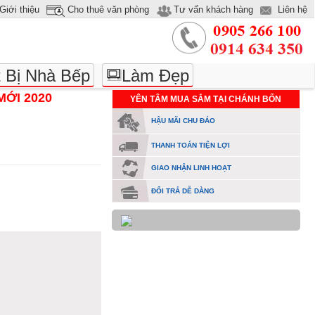
Giới thiệu
Cho thuê văn phòng
Tư vấn khách hàng
Liên hệ
t Bị Nhà Bếp
Làm Đẹp
MỚI 2020
YÊN TÂM MUA SẮM TẠI CHÁNH BỔN
HẬU MÃI CHU ĐÁO
THANH TOÁN TIỆN LỢI
GIAO NHẬN LINH HOẠT
ĐỔI TRẢ DỄ DÀNG