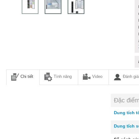
Chi tiết
Tính năng
Video
Đánh giá
Đặc điể
Dung tích t
Dung tích 