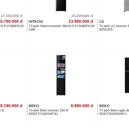
17.190.000
đ
15.200.000
đ
5.790.000
đ
13.990.000
đ
HITACHI
LG
 lít R-FVY480PGV0
Tủ lạnh Hitachi Inverter 366 lít R-FVX480PGV9
Tủ lạnh LG Inverter 5
GBK
B256JDS
0.190.000
đ
6.990.000
đ
BEKO
BEKO
lít
Tủ lạnh Beko Inverter 250 lít
Tủ lạnh Beko ngăn đá 
RDNT271I50VHFSU
RDNT251I50VHFU