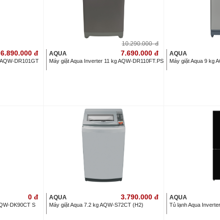
10.290.000
đ
6.890.000
đ
7.690.000
đ
AQUA
AQUA
 KG AQW-DR101GT
Máy giặt Aqua Inverter 11 kg AQW-DR110FT.PS
Máy giặt Aqua 9 kg
0
đ
3.790.000
đ
AQUA
AQUA
g AQW-DK90CT S
Máy giặt Aqua 7.2 kg AQW-S72CT (H2)
Tủ lạnh Aqua Invert