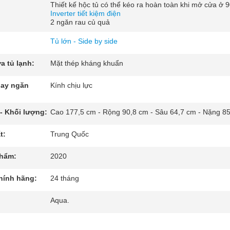
Thiết kế hộc tủ có thể kéo ra hoàn toàn khi mở cửa ở 
Inverter tiết kiệm điện
2 ngăn rau củ quả
Tủ lớn - Side by side
a tủ lạnh:
Mặt thép kháng khuẩn
hay ngăn
Kính chịu lực
- Khối lượng:
Cao 177,5 cm - Rộng 90,8 cm - Sâu 64,7 cm - Nặng 85
t:
Trung Quốc
hẩm:
2020
hính hãng:
24 tháng
Aqua.