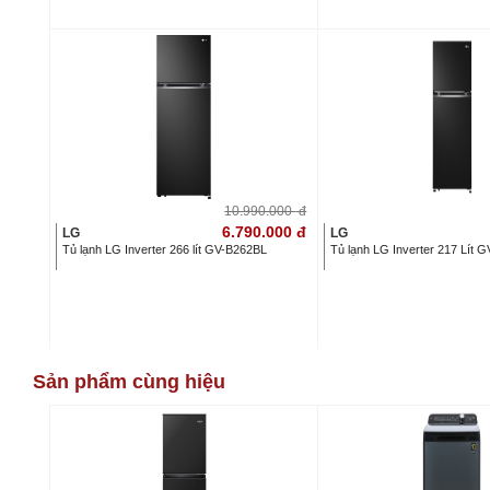
10.990.000
đ
6.790.000
đ
LG
LG
Tủ lạnh LG Inverter 266 lít GV-B262BL
Tủ lạnh LG Inverter 217 Lít
Sản phẩm cùng hiệu