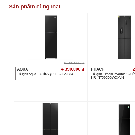
Sản phẩm cùng loại
4.690.000
đ
4.390.000
đ
2
AQUA
HITACHI
Tủ lạnh Aqua 130 lít AQR-T160FA(BS)
Tủ lạnh Hitachi Inverter 464 lí
HR4N7520DSWDXVN