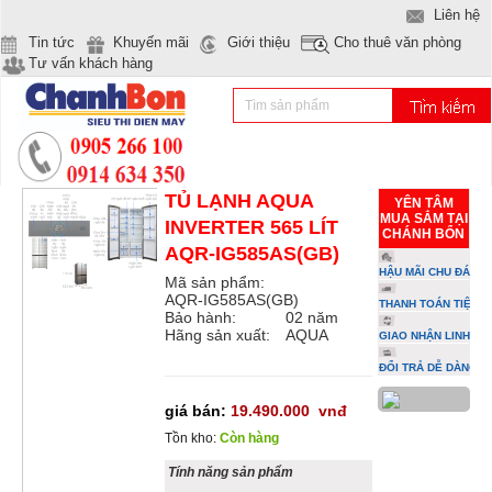
Liên hệ
Tin tức
Khuyến mãi
Giới thiệu
Cho thuê văn phòng
Tư vấn khách hàng
TỦ LẠNH AQUA
YÊN TÂM
MUA SẮM TẠI
INVERTER 565 LÍT
CHÁNH BỔN
AQR-IG585AS(GB)
HẬU MÃI CHU ĐÁO
Mã sản phẩm:
AQR-IG585AS(GB)
THANH TOÁN TIỆN L
Bảo hành:
02 năm
Hãng sản xuất:
AQUA
GIAO NHẬN LINH HO
ĐỔI TRẢ DỄ DÀNG
giá bán:
19.490.000
vnđ
Tồn kho:
Còn hàng
Tính năng sản phẩm