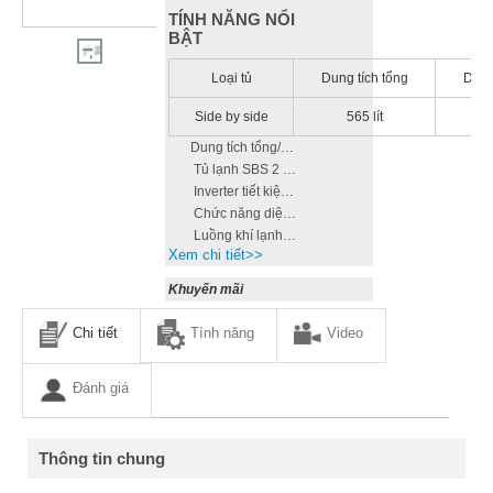
TÍNH NĂNG NỔI
BẬT
Loại tủ
Dung tích tổng
Dung
Side by side
565 lít
Dung tích tổng/Thực: 565/518L
Tủ lạnh SBS 2 cửa
Inverter tiết kiệm điện
Chức năng diệt khuẩn và khử mùi
Luồng khí lạnh đa chiều
Xem chi tiết>>
Khuyến mãi
Chi tiết
Tính năng
Video
Đánh giá
Thông tin chung