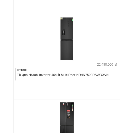
22.490.000
đ
HITACHI
Tủ lạnh Hitachi Inverter 464 lít Multi Door HR4N7520DSWDXVN