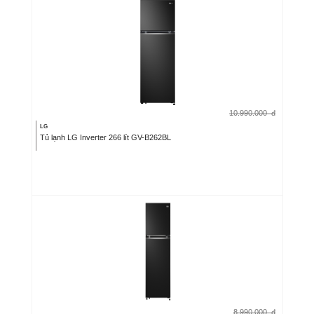
10.990.000
đ
LG
Tủ lạnh LG Inverter 266 lít GV-B262BL
8.990.000
đ