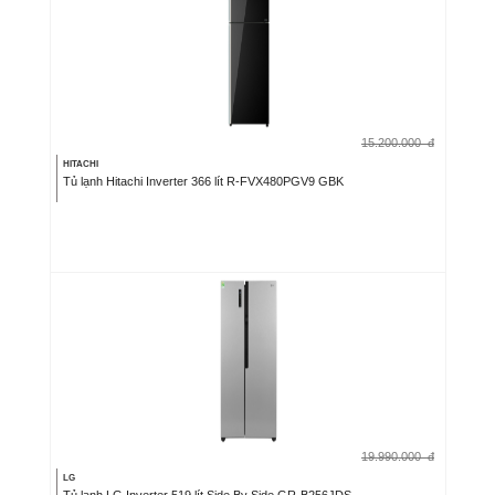
15.200.000
đ
HITACHI
Tủ lạnh Hitachi Inverter 366 lít R-FVX480PGV9 GBK
19.990.000
đ
LG
Tủ lạnh LG Inverter 519 lít Side By Side GR-B256JDS