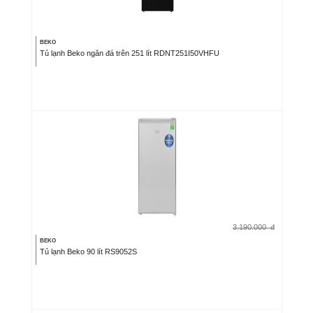
BEKO
Tủ lạnh Beko ngăn đá trên 251 lít RDNT251I50VHFU
3.190.000
đ
BEKO
Tủ lạnh Beko 90 lít RS9052S