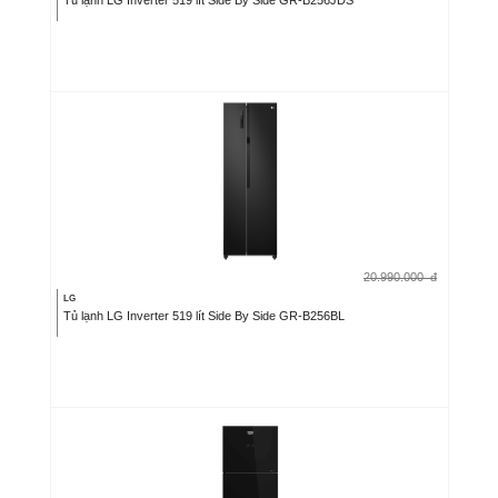
20.990.000
đ
LG
Tủ lạnh LG Inverter 519 lít Side By Side GR-B256BL