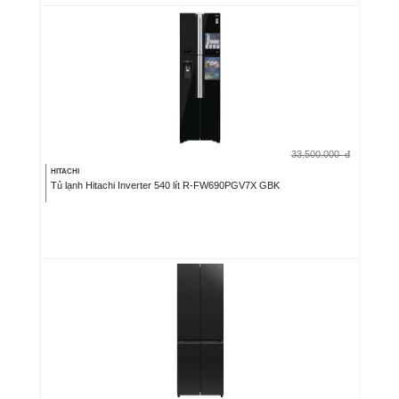
33.500.000
đ
HITACHI
Tủ lạnh Hitachi Inverter 540 lít R-FW690PGV7X GBK