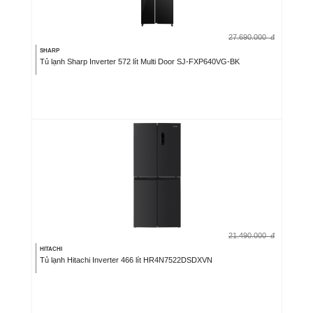
27.690.000
đ
SHARP
Tủ lạnh Sharp Inverter 572 lít Multi Door SJ-FXP640VG-BK
21.490.000
đ
HITACHI
Tủ lạnh Hitachi Inverter 466 lít HR4N7522DSDXVN