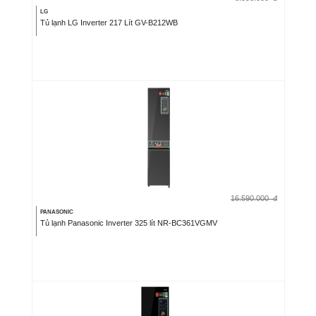
LG
Tủ lạnh LG Inverter 217 Lít GV-B212WB
16.590.000
đ
PANASONIC
Tủ lạnh Panasonic Inverter 325 lít NR-BC361VGMV