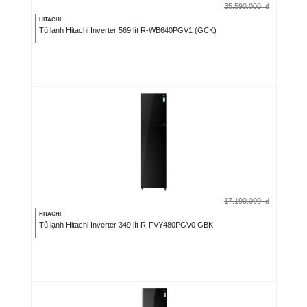
35.590.000
đ
HITACHI
Tủ lạnh Hitachi Inverter 569 lít R-WB640PGV1 (GCK)
17.190.000
đ
HITACHI
Tủ lạnh Hitachi Inverter 349 lít R-FVY480PGV0 GBK