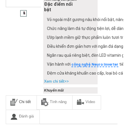
Đặc điểm nổi
bật
Vỏ ngoài mặt gương nâu khói nổi bật, nâng 
Chức năng làm đá tự động tiện lợi, dễ dàng t
Ướp lạnh mềm giữ thực phẩm luôn tươi trong
Điều khiển đơn giản hơn với ngăn đá dạng trư
Ngăn rau quả riêng biệt, đèn LED vitamin giả 
Vận hành với
tiết 
công nghệ Neuro Inverter
Đệm cửa kháng khuẩn cao cấp, loại bỏ các vi
Xem chi tiết>>
Khuyến mãi
Chi tiết
Tính năng
Video
Đánh giá