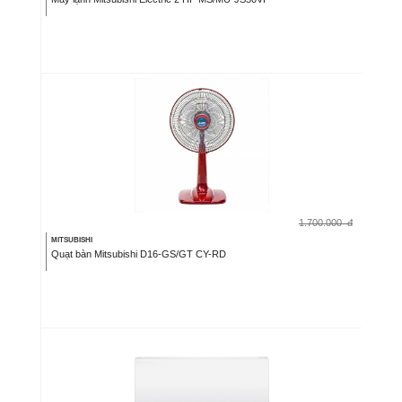
1.700.000
đ
MITSUBISHI
Quạt bàn Mitsubishi D16-GS/GT CY-RD