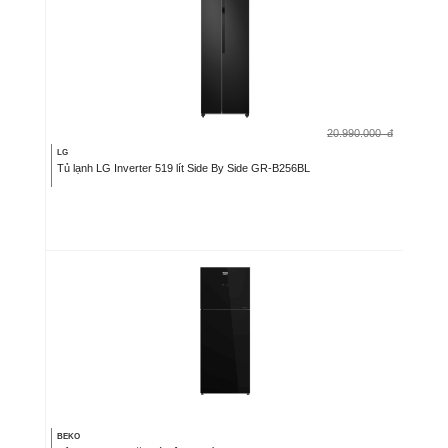
20.990.000
đ
LG
Tủ lạnh LG Inverter 519 lít Side By Side GR-B256BL
BEKO