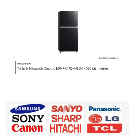
13.900.000
đ
MITSUBISHI
Tủ lạnh Mitsubishi Electric MR-FX47EN-GBK - 376 Lít Inverter