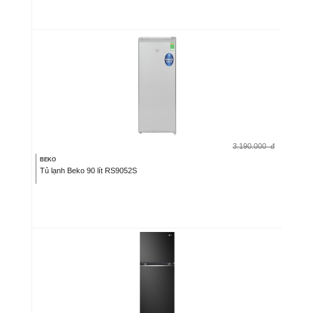
3.190.000
đ
BEKO
Tủ lạnh Beko 90 lít RS9052S