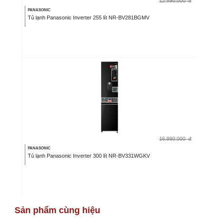
12.590.000
đ
PANASONIC
Tủ lạnh Panasonic Inverter 255 lít NR-BV281BGMV
16.990.000
đ
PANASONIC
Tủ lạnh Panasonic Inverter 300 lít NR-BV331WGKV
Sản phẩm cùng hiệu