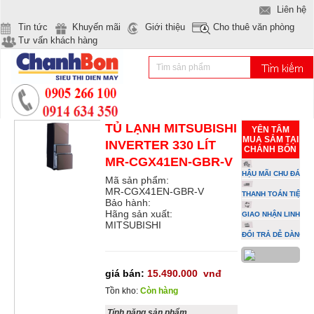
Liên hệ
Tin tức
Khuyến mãi
Giới thiệu
Cho thuê văn phòng
Tư vấn khách hàng
TỦ LẠNH MITSUBISHI
YÊN TÂM
MUA SẮM TẠI
INVERTER 330 LÍT
CHÁNH BỔN
MR-CGX41EN-GBR-V
HẬU MÃI CHU ĐÁO
Mã sản phẩm:
MR-CGX41EN-GBR-V
THANH TOÁN TIỆN L
Bảo hành:
Hãng sản xuất:
GIAO NHẬN LINH HO
MITSUBISHI
ĐỔI TRẢ DỄ DÀNG
giá bán:
15.490.000
vnđ
Tồn kho:
Còn hàng
Tính năng sản phẩm