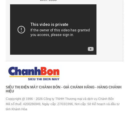
SIÊU THỊ ĐIỆN MÁY CHÁNH BỔN - GIÁ CHÁNH HÃNG - HÀNG CHÁNH
HIỆU
Coppyright @ 1996 - 2026 Công ty TNHH Thương mại và dịch vụ Chánh Bổn
Mã số thuế: 4200286949, Ngày cấp: 27/03/1996, Nơi cấp: Sở Kế hoạch và đầu tư
tỉnh Khánh Hòa
Địa chỉ đăng ký trụ sở chính: 02A-B đường 2/4, Phường Vạn Thạnh, Thành phố Nha
Trang, Tỉnh Khánh Hòa
Hotline: 0905.012.500 - 0914.634.205