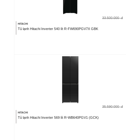
33.500.000
đ
HITACHI
Tủ lạnh Hitachi Inverter 540 lít R-FW690PGV7X GBK
35.590.000
đ
HITACHI
Tủ lạnh Hitachi Inverter 569 lít R-WB640PGV1 (GCK)