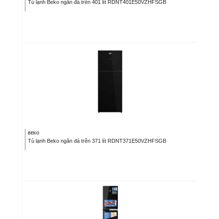
Tủ lạnh Beko ngăn đá trên 401 lít RDNT401E50VZHFSGB
BEKO
Tủ lạnh Beko ngăn đá trên 371 lít RDNT371E50VZHFSGB