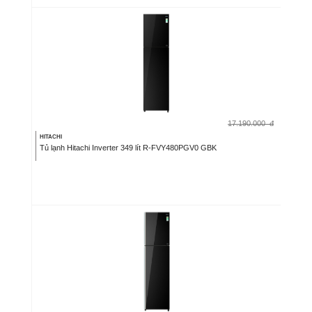
17.190.000
đ
HITACHI
Tủ lạnh Hitachi Inverter 349 lít R-FVY480PGV0 GBK