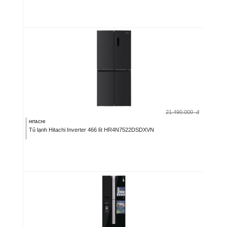
21.490.000
đ
HITACHI
Tủ lạnh Hitachi Inverter 466 lít HR4N7522DSDXVN