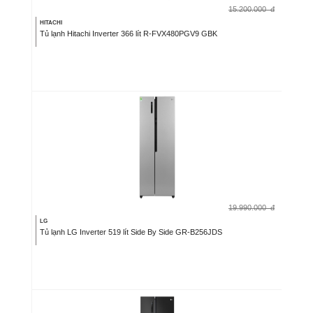
15.200.000
đ
HITACHI
Tủ lạnh Hitachi Inverter 366 lít R-FVX480PGV9 GBK
19.990.000
đ
LG
Tủ lạnh LG Inverter 519 lít Side By Side GR-B256JDS