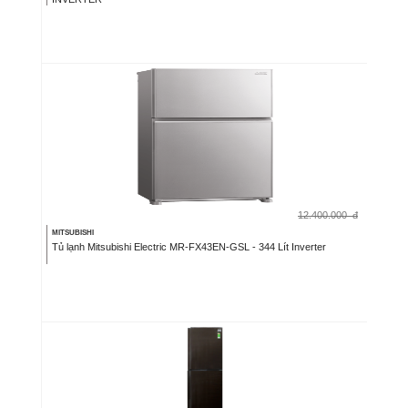
12.400.000
đ
MITSUBISHI
Tủ lạnh Mitsubishi Electric MR-FX43EN-GSL - 344 Lít Inverter