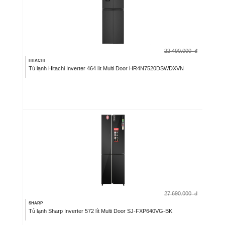
22.490.000
đ
HITACHI
Tủ lạnh Hitachi Inverter 464 lít Multi Door HR4N7520DSWDXVN
27.690.000
đ
SHARP
Tủ lạnh Sharp Inverter 572 lít Multi Door SJ-FXP640VG-BK