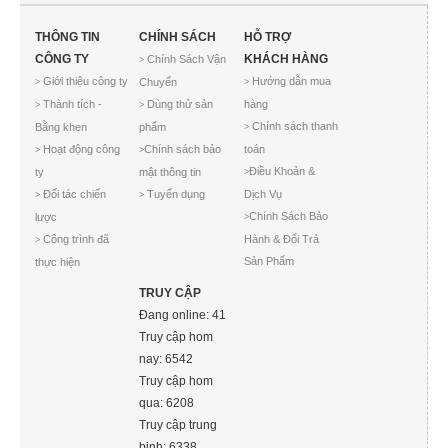
THÔNG TIN
CHÍNH SÁCH
HỖ TRỢ
CÔNG TY
KHÁCH HÀNG
Chính Sách Vận
>
Giới thiệu công ty
Hướng dẫn mua
Chuyển
>
>
Thành tích -
Dùng thử sản
hàng
>
>
Chính sách thanh
Bằng khen
phẩm
>
Hoạt động công
Chính sách bảo
toán
>
>
Điều Khoản &
ty
mật thông tin
>
Đối tác chiến
Tuyển dụng
Dịch Vụ
>
>
Chính Sách Bảo
lược
>
Công trình đã
Hành & Đổi Trả
>
Sản Phẩm
thực hiện
TRUY CẬP
Đang online: 41
Truy cập hom
nay: 6542
Truy cập hom
qua: 6208
Truy cập trung
binh: 6338