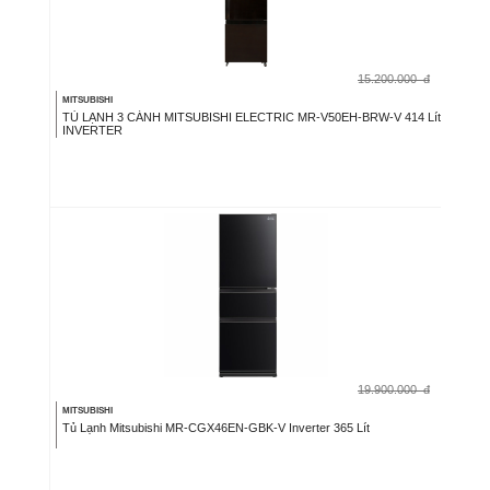
15.200.000
đ
MITSUBISHI
TỦ LẠNH 3 CÁNH MITSUBISHI ELECTRIC MR-V50EH-BRW-V 414 Lít
INVERTER
19.900.000
đ
MITSUBISHI
Tủ Lạnh Mitsubishi MR-CGX46EN-GBK-V Inverter 365 Lít