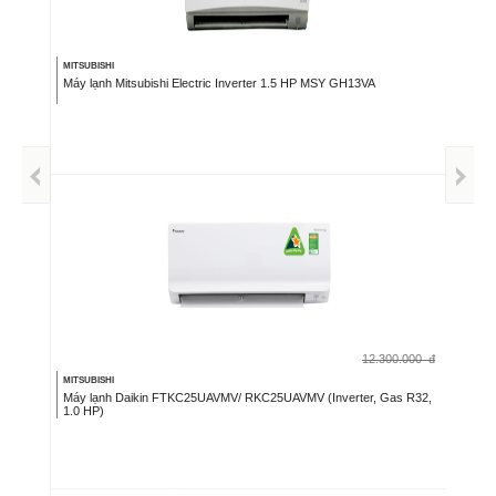
MITSUBISHI
Máy lạnh Mitsubishi Electric Inverter 1.5 HP MSY GH13VA
12.300.000
đ
MITSUBISHI
Máy lạnh Daikin FTKC25UAVMV/ RKC25UAVMV (Inverter, Gas R32,
1.0 HP)