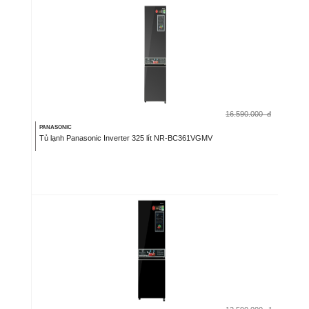
16.590.000
đ
PANASONIC
Tủ lạnh Panasonic Inverter 325 lít NR-BC361VGMV