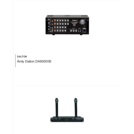
DALTON
Âmly Dalton DA9000XB