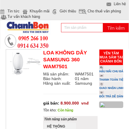
Liên hệ
Tin tức
Khuyến mãi
Giới thiệu
Cho thuê văn phòng
Tư vấn khách hàng
LOA KHÔNG DÂY
YÊN TÂM
MUA SẮM TẠI
SAMSUNG 360
CHÁNH BỔN
WAM7501
HẬU MÃI CHU ĐÁO
Mã sản phẩm:
WAM7501
Bảo hành:
01 năm
THANH TOÁN TIỆN L
Hãng sản xuất:
Samsung
GIAO NHẬN LINH HO
ĐỔI TRẢ DỄ DÀNG
giá bán:
8.900.000
vnđ
Tồn kho:
Còn hàng
Tính năng sản phẩm
HỆ THỐNG