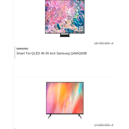
19.400.000
đ
SAMSUNG
Smart Tivi QLED 4K 65 inch Samsung QA65Q60B
14.900.000
đ