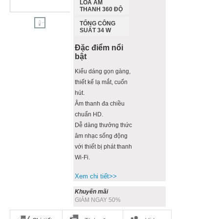
LOA ÂM
THANH 360 ĐỘ
TỔNG CÔNG
SUẤT 34 W
Đặc điểm nổi
bật
Kiểu dáng gọn gàng,
thiết kế lạ mắt, cuốn
hút.
Âm thanh đa chiều
chuẩn HD.
Dễ dàng thưởng thức
âm nhạc sống động
với thiết bị phát thanh
Wi-Fi.
Xem chi tiết>>
Khuyến mãi
GIẢM NGAY 50%