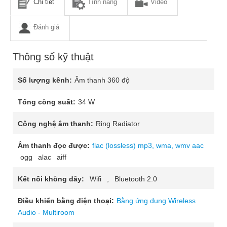
Chi tiết
Tính năng
Video
Đánh giá
Thông số kỹ thuật
Số lượng kênh:
Âm thanh 360 độ
Tổng công suất:
34 W
Công nghệ âm thanh:
Ring Radiator
Âm thanh đọc được:
flac (lossless)
mp3, wma, wmv
aac
ogg
alac
aiff
Kết nối không dây:
Wifi
,
Bluetooth 2.0
Điều khiển bằng điện thoại:
Bằng ứng dụng Wireless
Audio - Multiroom