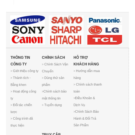
THÔNG TIN
CHÍNH SÁCH
HỖ TRỢ
CÔNG TY
KHÁCH HÀNG
Chính Sách Vận
>
Giới thiệu công ty
Hướng dẫn mua
Chuyển
>
>
Thành tích -
Dùng thử sản
hàng
>
>
Chính sách thanh
Bằng khen
phẩm
>
Hoạt động công
Chính sách bảo
toán
>
>
Điều Khoản &
ty
mật thông tin
>
Đối tác chiến
Tuyển dụng
Dịch Vụ
>
>
Chính Sách Bảo
lược
>
Công trình đã
Hành & Đổi Trả
>
Sản Phẩm
thực hiện
TRUY CẬP