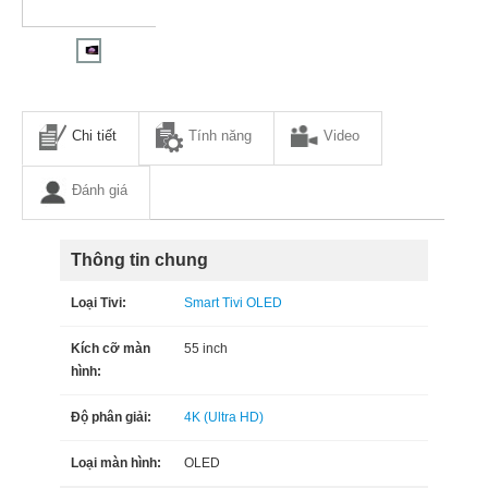
Chi tiết
Tính năng
Video
Đánh giá
Thông tin chung
Loại Tivi:
Smart Tivi OLED
Kích cỡ màn
55 inch
hình:
Độ phân giải:
4K (Ultra HD)
Loại màn hình:
OLED