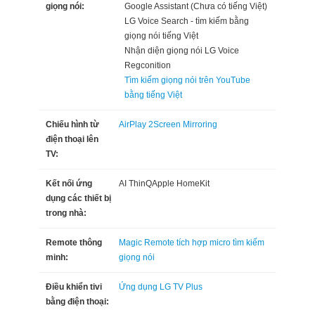
giọng nói:
Google Assistant (Chưa có tiếng Việt)
LG Voice Search - tìm kiếm bằng
giọng nói tiếng Việt
Nhận diện giọng nói LG Voice
Regconition
Tìm kiếm giọng nói trên YouTube
bằng tiếng Việt
Chiếu hình từ
AirPlay 2
Screen Mirroring
điện thoại lên
TV:
Kết nối ứng
AI ThinQ
Apple HomeKit
dụng các thiết bị
trong nhà:
Remote thông
Magic Remote tích hợp micro tìm kiếm
minh:
giọng nói
Điều khiển tivi
Ứng dụng LG TV Plus
bằng điện thoại: