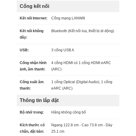
Cổng kết nối
Kết nối Internet:
Cổng mạng LAN
Wifi
Kết nối không
Bluetooth (Kết nối loa, thiết bị di động)
dây:
USB:
3 cổng USB A
Cổng nhận hình
4 cổng HDMI có 1 cổng HDMI eARC
ảnh, âm thanh:
(ARC)
Cổng xuất âm
1 cổng Optical (Digital Audio), 1 cổng
thanh:
eARC (ARC)
Thông tin lắp đặt
Bộ nhớ trong:
Hãng không công bố
Kích thước có
Ngang 122.8 cm - Cao 73.8 cm - Dày
chân, đặt bàn:
25.1 cm