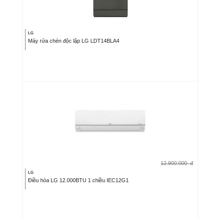
LG
Máy rửa chén độc lập LG LDT14BLA4
12.900.000
đ
LG
Điều hòa LG 12.000BTU 1 chiều IEC12G1