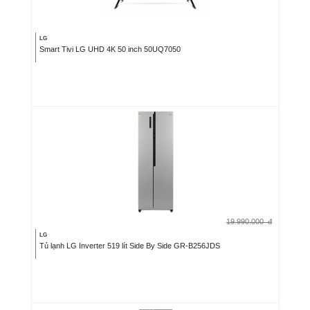
LG
Smart Tivi LG UHD 4K 50 inch 50UQ7050
19.990.000
đ
LG
Tủ lạnh LG Inverter 519 lít Side By Side GR-B256JDS