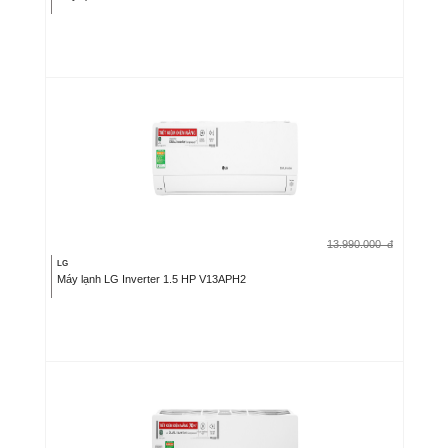
13.990.000
đ
LG
Máy lạnh LG Inverter 1.5 HP V13APH2