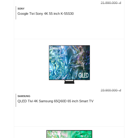
21.890.000
đ
SONY
Google Tivi Sony 4K 55 inch K-55S30
23.900.000
đ
SAMSUNG
QLED Tivi 4K Samsung 65Q60D 65 inch Smart TV