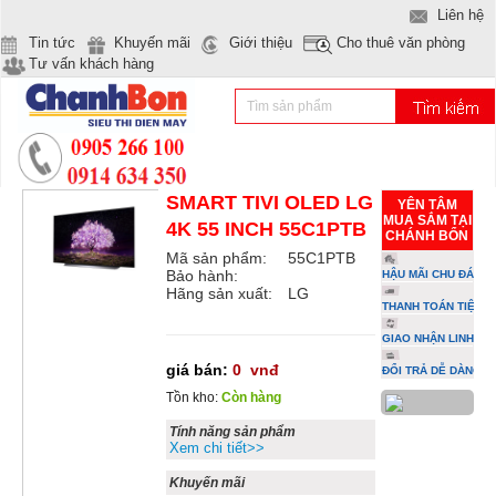
Liên hệ
Tin tức
Khuyến mãi
Giới thiệu
Cho thuê văn phòng
Tư vấn khách hàng
SMART TIVI OLED LG
YÊN TÂM
MUA SẮM TẠI
4K 55 INCH 55C1PTB
CHÁNH BỔN
Mã sản phẩm:
55C1PTB
Bảo hành:
HẬU MÃI CHU ĐÁO
Hãng sản xuất:
LG
THANH TOÁN TIỆN L
GIAO NHẬN LINH HO
giá bán:
0
vnđ
ĐỔI TRẢ DỄ DÀNG
Tồn kho:
Còn hàng
Tính năng sản phẩm
Xem chi tiết>>
Khuyến mãi