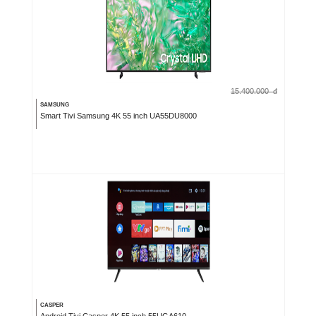
15.400.000
đ
SAMSUNG
Smart Tivi Samsung 4K 55 inch UA55DU8000
CASPER
Android Tivi Casper 4K 55 inch 55UGA610