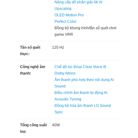
Nâng cấp độ phân giải 4K AI
Upscaling
OLED Motion Pro
Perfect Color
Đồng bộ khung hình/tần số quét chơi
game VRR
Tần số quét
120 Hz
thực:
Công nghệ âm
Chế độ lọc thoại Clear Voice III
thanh:
Dolby Atmos
Âm thanh phù hợp theo nội dung AI
Sound
Điều chỉnh âm thanh tự động AI
Acoustic Tuning
Đồng bộ hóa âm thanh LG Sound
Sync
Tổng công suất
40W
loa: