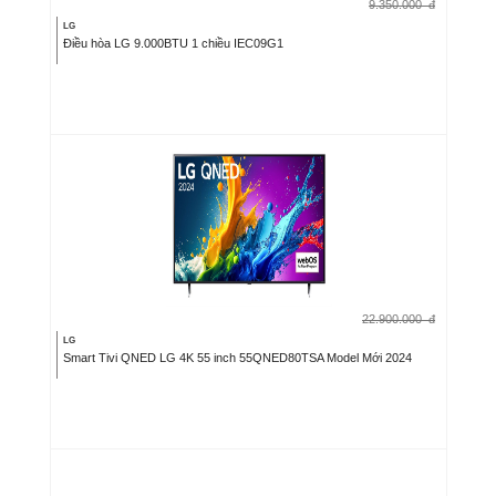
9.350.000
đ
LG
Điều hòa LG 9.000BTU 1 chiều IEC09G1
22.900.000
đ
LG
Smart Tivi QNED LG 4K 55 inch 55QNED80TSA Model Mới 2024