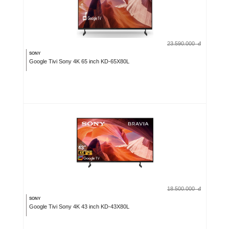
23.590.000
đ
SONY
Google Tivi Sony 4K 65 inch KD-65X80L
18.500.000
đ
SONY
Google Tivi Sony 4K 43 inch KD-43X80L