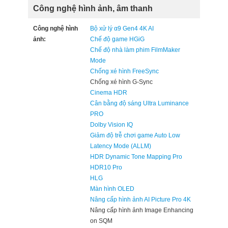
Công nghệ hình ảnh, âm thanh
Công nghệ hình
Bộ xử lý α9 Gen4 4K AI
ảnh:
Chế độ game HGiG
Chế độ nhà làm phim FilmMaker
Mode
Chống xé hình FreeSync
Chống xé hình G-Sync
Cinema HDR
Cân bằng độ sáng Ultra Luminance
PRO
Dolby Vision IQ
Giảm độ trễ chơi game Auto Low
Latency Mode (ALLM)
HDR Dynamic Tone Mapping Pro
HDR10 Pro
HLG
Màn hình OLED
Nâng cấp hình ảnh AI Picture Pro 4K
Nâng cấp hình ảnh Image Enhancing
on SQM