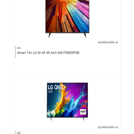
19.990.000
đ
LG
Smart Tivi LG AI 4K 65 inch 65UT8050PSB
22.900.000
đ
LG