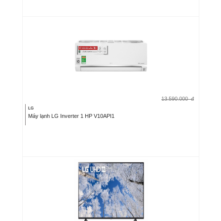
13.590.000
đ
LG
Máy lạnh LG Inverter 1 HP V10API1