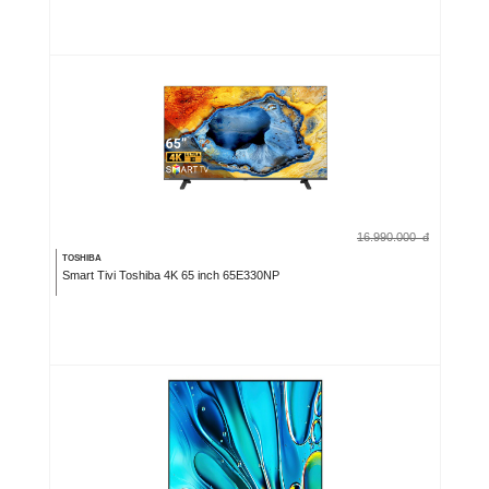
16.990.000
đ
TOSHIBA
Smart Tivi Toshiba 4K 65 inch 65E330NP