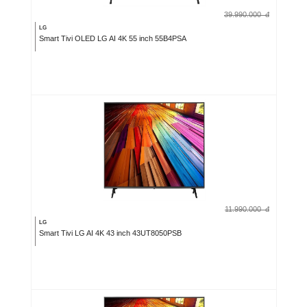
39.990.000
đ
LG
Smart Tivi OLED LG AI 4K 55 inch 55B4PSA
11.990.000
đ
LG
Smart Tivi LG AI 4K 43 inch 43UT8050PSB