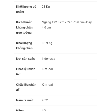
Khối lượng có
23 Kg
chân:
Kích thước
Ngang 122.8 cm - Cao 70.6 cm - Dày
không chân,
4.6 cm
treo tường:
Khối lượng
18.9 Kg
không chân:
Nơi sản xuất:
Indonesia
Chất liệu viền
Kim loại
tivi:
Chất liệu chân
Kim loại
đế:
Năm ra mắt:
2021
Hãng:
LG.