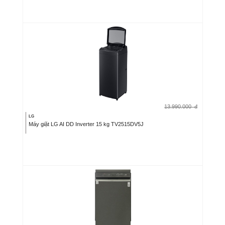
13.990.000
đ
LG
Máy giặt LG AI DD Inverter 15 kg TV2515DV5J