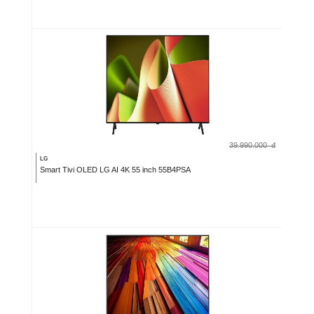
39.990.000
đ
LG
Smart Tivi OLED LG AI 4K 55 inch 55B4PSA