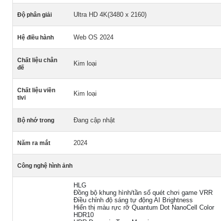
Ultra HD 4K(3480 x 2160)
Độ phân giải
Web OS 2024
Hệ điều hành
Chất liệu chân
Kim loại
đế
Chất liệu viền
Kim loại
tivi
Đang cập nhật
Bộ nhớ trong
2024
Năm ra mắt
Công nghệ hình ảnh
HLG
Đồng bộ khung hình/tần số quét chơi game VRR
Điều chỉnh độ sáng tự động AI Brightness
Hiển thị màu rực rỡ Quantum Dot NanoCell Color
HDR10