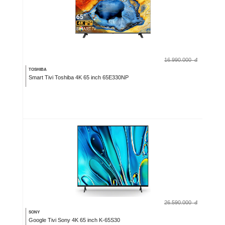
16.990.000
đ
TOSHIBA
Smart Tivi Toshiba 4K 65 inch 65E330NP
26.590.000
đ
SONY
Google Tivi Sony 4K 65 inch K-65S30