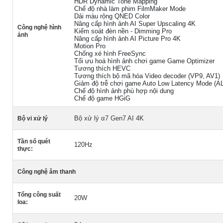
HDR Dynamic Tone Mapping
Chế độ nhà làm phim FilmMaker Mode
Dải màu rộng QNED Color
Nâng cấp hình ảnh AI Super Upscaling 4K
Công nghệ hình
Kiểm soát đèn nền - Dimming Pro
ảnh
Nâng cấp hình ảnh AI Picture Pro 4K
Motion Pro
Chống xé hình FreeSync
Tối ưu hoá hình ảnh chơi game Game Optimizer
Tương thích HEVC
Tương thích bộ mã hóa Video decoder (VP9, AV1)
Giảm độ trễ chơi game Auto Low Latency Mode (A
Chế độ hình ảnh phù hợp nội dung
Chế độ game HGiG
Bộ xử lý α7 Gen7 AI 4K
Bộ vi xử lý
Tần số quét
120Hz
thực:
Công nghệ âm thanh
Tổng công suất
20W
loa: