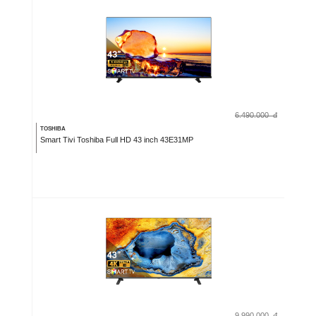
6.490.000
đ
TOSHIBA
Smart Tivi Toshiba Full HD 43 inch 43E31MP
9.990.000
đ