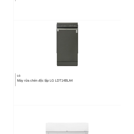
LG
Máy rửa chén độc lập LG LDT14BLA4