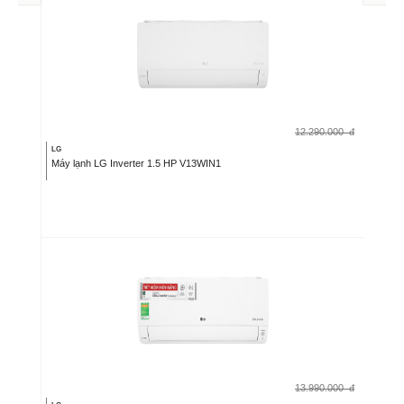
12.290.000
đ
LG
Máy lạnh LG Inverter 1.5 HP V13WIN1
13.990.000
đ