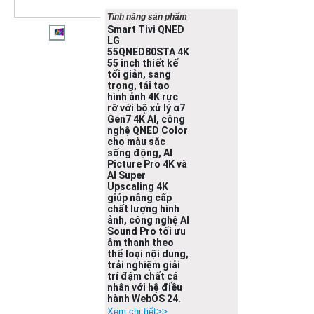
Tính năng sản phẩm
Smart Tivi QNED
LG
55QNED80STA 4K
55 inch thiết kế
tối giản, sang
trọng, tái tạo
hình ảnh 4K rực
rỡ với bộ xử lý α7
Gen7 4K AI, công
nghệ QNED Color
cho màu sắc
sống động, AI
Picture Pro 4K và
AI Super
Upscaling 4K
giúp nâng cấp
chất lượng hình
ảnh, công nghệ AI
Sound Pro tối ưu
âm thanh theo
thể loại nội dung,
trải nghiệm giải
trí đậm chất cá
nhân với hệ điều
hành WebOS 24.
Xem chi tiết>>