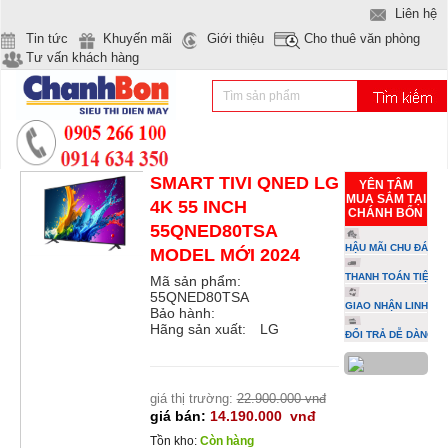
Liên hệ
Tin tức
Khuyến mãi
Giới thiệu
Cho thuê văn phòng
Tư vấn khách hàng
SMART TIVI QNED LG
YÊN TÂM
MUA SẮM TẠI
4K 55 INCH
CHÁNH BỔN
55QNED80TSA
HẬU MÃI CHU ĐÁO
MODEL MỚI 2024
THANH TOÁN TIỆN L
Mã sản phẩm:
55QNED80TSA
GIAO NHẬN LINH HO
Bảo hành:
Hãng sản xuất:
LG
ĐỔI TRẢ DỄ DÀNG
giá thị trường:
22.900.000 vnđ
giá bán:
14.190.000
vnđ
Tồn kho:
Còn hàng