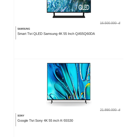
16.500.000
đ
SAMSUNG
Smart Tivi QLED Samsung 4K 55 Inch QA55Q60DA
21.890.000
đ
SONY
Google Tivi Sony 4K 55 inch K-55S30