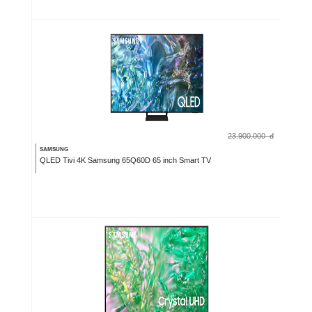
23.900.000
đ
SAMSUNG
QLED Tivi 4K Samsung 65Q60D 65 inch Smart TV