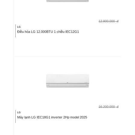
12.900.000
đ
LG
Điều hòa LG 12.000BTU 1 chiều IEC12G1
16.200.000
đ
LG
Máy lạnh LG IEC18G1 inverter 2Hp model 2025