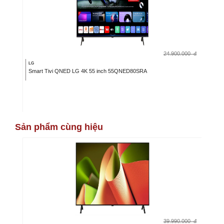
24.900.000
đ
LG
Smart Tivi QNED LG 4K 55 inch 55QNED80SRA
Sản phẩm cùng hiệu
39.990.000
đ