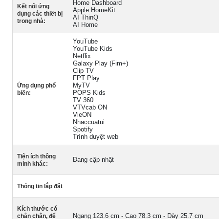
Home Dashboard
Kết nối ứng
Apple HomeKit
dụng các thiết bị
AI ThinQ
trong nhà:
AI Home
YouTube
YouTube Kids
Netflix
Galaxy Play (Fim+)
Clip TV
FPT Play
MyTV
Ứng dụng phổ
POPS Kids
biến:
TV 360
VTVcab ON
VieON
Nhaccuatui
Spotify
Trình duyệt web
Tiện ích thông
Đang cập nhật
minh khác:
Thông tin lắp đặt
Kích thước có
Ngang 123.6 cm - Cao 78.3 cm - Dày 25.7 cm
chân chân, để