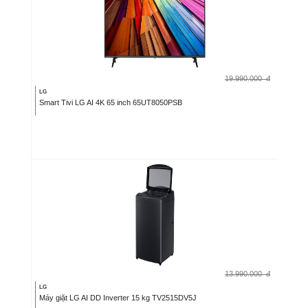
19.990.000
đ
LG
Smart Tivi LG AI 4K 65 inch 65UT8050PSB
13.990.000
đ
LG
Máy giặt LG AI DD Inverter 15 kg TV2515DV5J