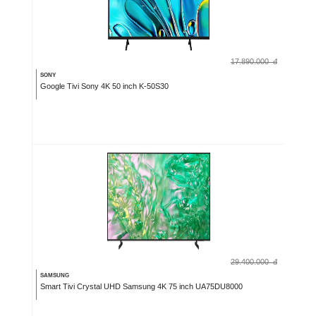
17.890.000
đ
SONY
Google Tivi Sony 4K 50 inch K-50S30
29.400.000
đ
SAMSUNG
Smart Tivi Crystal UHD Samsung 4K 75 inch UA75DU8000