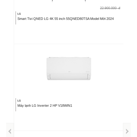
22.900.000
đ
LG
Smart Tivi QNED LG 4K 55 inch 55QNED80TSA Model Mới 2024
LG
Máy lạnh LG Inverter 2 HP V18WIN1