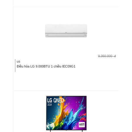
9.350.000
đ
LG
Điều hòa LG 9.000BTU 1 chiều IEC09G1