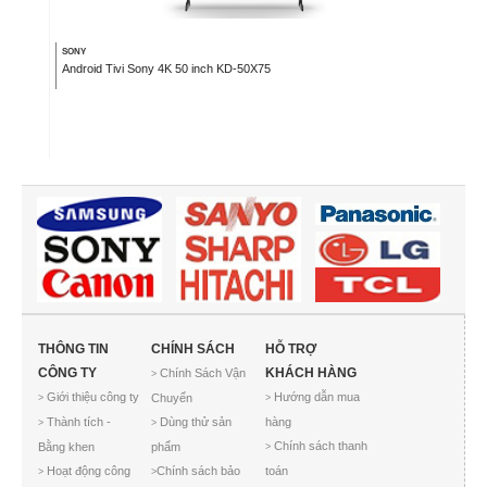
SONY
Android Tivi Sony 4K 50 inch KD-50X75
THÔNG TIN
CHÍNH SÁCH
HỖ TRỢ
CÔNG TY
KHÁCH HÀNG
Chính Sách Vận
>
Giới thiệu công ty
Hướng dẫn mua
Chuyển
>
>
Thành tích -
Dùng thử sản
hàng
>
>
Chính sách thanh
Bằng khen
phẩm
>
Hoạt động công
Chính sách bảo
toán
>
>