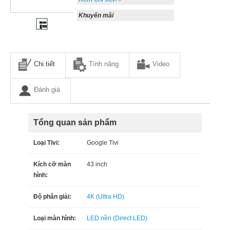
Khuyến mãi
Chi tiết
Tính năng
Video
Đánh giá
Tổng quan sản phẩm
Loại Tivi:
Google Tivi
Kích cỡ màn
43 inch
hình:
Độ phân giải:
4K (Ultra HD)
Loại màn hình:
LED nền (Direct LED)