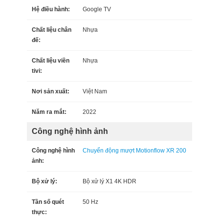
Hệ điều hành:
Google TV
Chất liệu chân
Nhựa
đế:
Chất liệu viền
Nhựa
tivi:
Nơi sản xuất:
Việt Nam
Năm ra mắt:
2022
Công nghệ hình ảnh
Công nghệ hình
Chuyển động mượt Motionflow XR 200
ảnh:
Bộ xử lý:
Bộ xử lý X1 4K HDR
Tần số quét
50 Hz
thực: