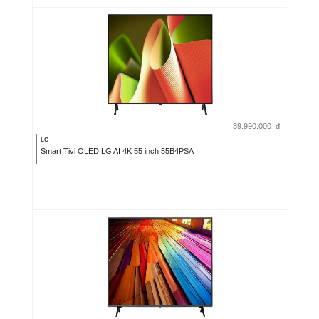
39.990.000
đ
LG
Smart Tivi OLED LG AI 4K 55 inch 55B4PSA