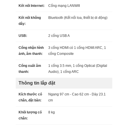
Kết nối Internet:
Cổng mạng LAN
Wifi
Kết nối không
Bluetooth (Kết nối loa, thiết bị di động)
dây:
USB:
2 cổng USB A
Cổng nhận hình
3 cổng HDMI có 1 cổng HDMI ARC, 1
ảnh, âm thanh:
cổng Composite
Cổng xuất âm
1 cổng 3.5 mm, 1 cổng Optical (Digital
thanh:
Audio), 1 cổng ARC
Thông tin lắp đặt
Kích thước có
Ngang 97 cm - Cao 62 cm - Dày 23.1
chân, đặt bàn:
cm
Khối lượng có
8 kg
chân: