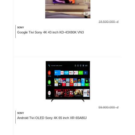
18.500.000
đ
SONY
Google Tivi Sony 4K 43 inch KD-43X80K VN3
59.900.000
đ
SONY
Android Tivi OLED Sony 4K 65 inch XR-65A80J