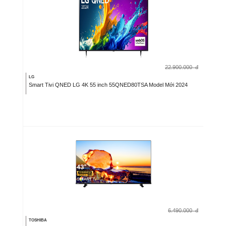
22.900.000
đ
LG
Smart Tivi QNED LG 4K 55 inch 55QNED80TSA Model Mới 2024
6.490.000
đ
TOSHIBA