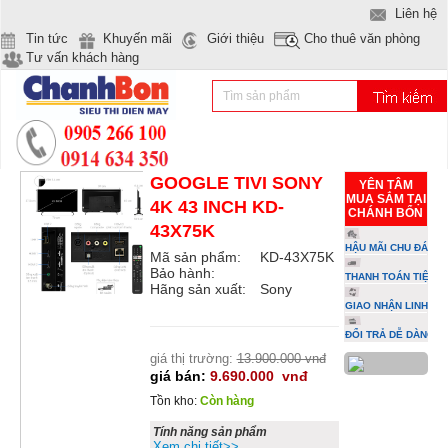
Liên hệ
Tin tức
Khuyến mãi
Giới thiệu
Cho thuê văn phòng
Tư vấn khách hàng
GOOGLE TIVI SONY
YÊN TÂM
MUA SẮM TẠI
4K 43 INCH KD-
CHÁNH BỔN
43X75K
HẬU MÃI CHU ĐÁO
Mã sản phẩm:
KD-43X75K
Bảo hành:
THANH TOÁN TIỆN L
Hãng sản xuất:
Sony
GIAO NHẬN LINH HO
ĐỔI TRẢ DỄ DÀNG
giá thị trường:
13.900.000 vnđ
giá bán:
9.690.000
vnđ
Tồn kho:
Còn hàng
Tính năng sản phẩm
Xem chi tiết>>