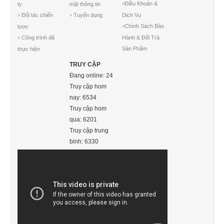
Điều Khoản &
ty
mật thông tin
>
Đối tác chiến
Tuyển dụng
Dịch Vụ
>
>
Chính Sách Bảo
lược
>
Công trình đã
Hành & Đổi Trả
>
Sản Phẩm
thực hiện
TRUY CẬP
Đang online: 24
Truy cập hom
nay: 6534
Truy cập hom
qua: 6201
Truy cập trung
binh: 6330