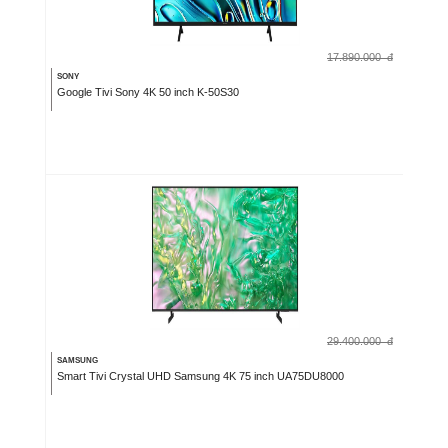
17.890.000
đ
SONY
Google Tivi Sony 4K 50 inch K-50S30
29.400.000
đ
SAMSUNG
Smart Tivi Crystal UHD Samsung 4K 75 inch UA75DU8000