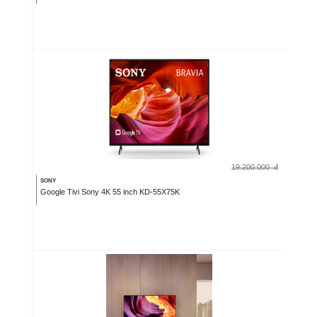
19.200.000
đ
SONY
Google Tivi Sony 4K 55 inch KD-55X75K