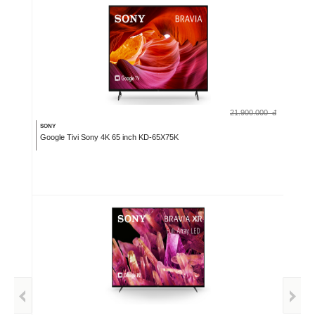
21.900.000
đ
SONY
Google Tivi Sony 4K 65 inch KD-65X75K