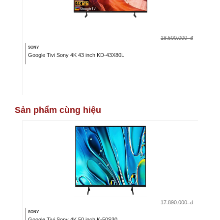
18.500.000
đ
SONY
Google Tivi Sony 4K 43 inch KD-43X80L
Sản phẩm cùng hiệu
17.890.000
đ
SONY
Google Tivi Sony 4K 50 inch K-50S30