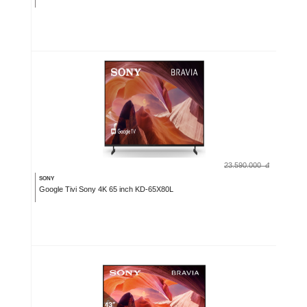
23.590.000
đ
SONY
Google Tivi Sony 4K 65 inch KD-65X80L