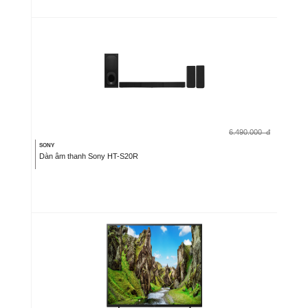
6.490.000
đ
SONY
Dàn âm thanh Sony HT-S20R