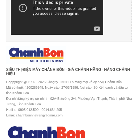
SIÊU THỊ ĐIỆN MÁY CHÁNH BỔN - GIÁ CHÁNH HÃNG - HÀNG CHÁNH
HIỆU
Coppyright @ 1996 - 2026 Công ty TNHH Thương mại và dịch vụ Chánh Bổn
Mã số thuế: 4200286949, Ngày cấp: 27/03/1996, Nơi cấp: Sở Kế hoạch và đầu tư
tỉnh Khánh Hòa
Địa chỉ đăng ký trụ sở chính: 02A-B đường 2/4, Phường Vạn Thạnh, Thành phố Nha
Trang, Tỉnh Khánh Hòa
Hotline: 0905.012.500 - 0914.634.205
Email: chanhbonnhatrang@gmail.com