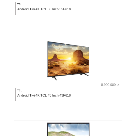
TCL
Android Tivi 4K TCL 55 Inch 55P618
8.990.000
đ
TCL
Android Tivi 4K TCL 43 Inch 43P618