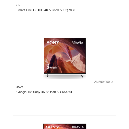
LG
Smart Tivi LG UHD 4K 50 inch 50UQ7050
23.590.000
đ
SONY
Google Tivi Sony 4K 65 inch KD-65X80L