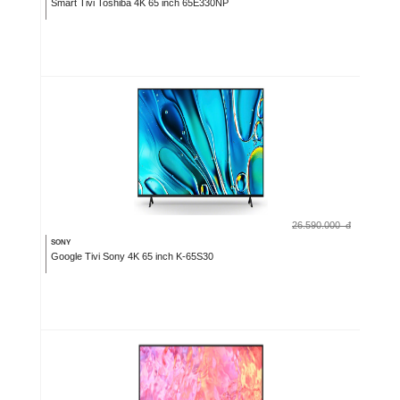
Smart Tivi Toshiba 4K 65 inch 65E330NP
26.590.000
đ
SONY
Google Tivi Sony 4K 65 inch K-65S30