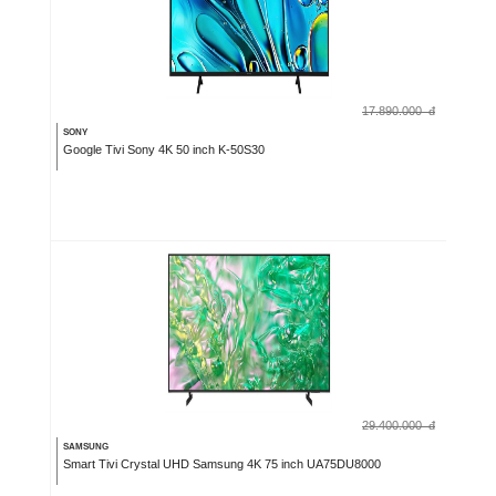
17.890.000
đ
SONY
Google Tivi Sony 4K 50 inch K-50S30
29.400.000
đ
SAMSUNG
Smart Tivi Crystal UHD Samsung 4K 75 inch UA75DU8000