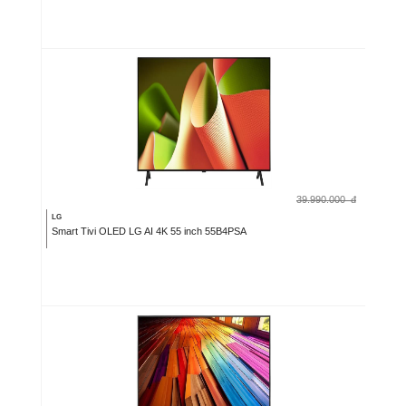
39.990.000
đ
LG
Smart Tivi OLED LG AI 4K 55 inch 55B4PSA