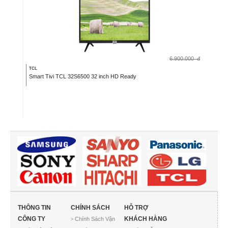
6.900.000
đ
TCL
Smart Tivi TCL 32S6500 32 inch HD Ready
THÔNG TIN
CHÍNH SÁCH
HỖ TRỢ
CÔNG TY
KHÁCH HÀNG
Chính Sách Vận
>