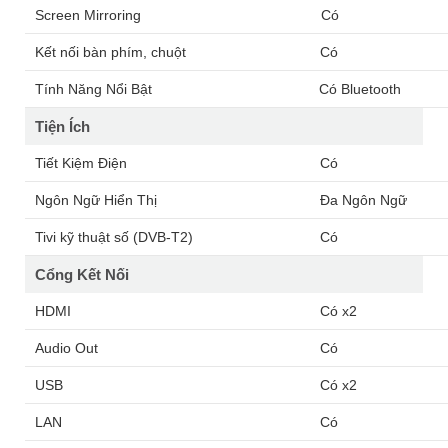
Screen Mirroring
Có
Kết nối bàn phím, chuột
Có
Tính Năng Nổi Bật
Có Bluetooth
Tiện Ích
Tiết Kiệm Điện
Có
Ngôn Ngữ Hiển Thị
Đa Ngôn Ngữ
Tivi kỹ thuật số (DVB-T2)
Có
Cổng Kết Nối
HDMI
Có x2
Audio Out
Có
USB
Có x2
LAN
Có