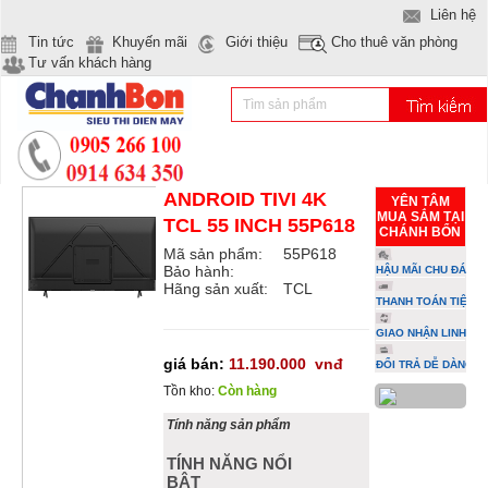
Liên hệ
Tin tức
Khuyến mãi
Giới thiệu
Cho thuê văn phòng
Tư vấn khách hàng
ANDROID TIVI 4K
YÊN TÂM
MUA SẮM TẠI
TCL 55 INCH 55P618
CHÁNH BỔN
Mã sản phẩm:
55P618
Bảo hành:
HẬU MÃI CHU ĐÁO
Hãng sản xuất:
TCL
THANH TOÁN TIỆN L
GIAO NHẬN LINH HO
giá bán:
11.190.000
vnđ
ĐỔI TRẢ DỄ DÀNG
Tồn kho:
Còn hàng
Tính năng sản phẩm
TÍNH NĂNG NỔI
BẬT