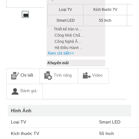
Loại TV
Kích thước TV
HD
Smart LED
55 Inch
Có
Thiết kế tràn viền Thiết kế siêu mỏng
Công Nhệ Chấm Lượng Tử (Quantum Dot)
Công Nghệ Âm Thanh Dolby Atmos
Hệ Điều Hành Android 9.0
Xem chi tiết>>
Khuyến mãi
Chi tiết
Tính năng
Video
Đánh giá
Hình Ảnh
Loại TV
Smart LED
Kích thước TV
55 Inch