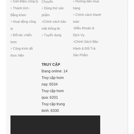
Giới thiệu công ty
Hướng dẫn mua
Chuyển
>
>
Thành tích -
Dùng thử sản
hàng
>
>
Chính sách thanh
Bằng khen
phẩm
>
Hoạt động công
Chính sách bảo
toán
>
>
Điều Khoản &
ty
mật thông tin
>
Đối tác chiến
Tuyển dụng
Dịch Vụ
>
>
Chính Sách Bảo
lược
>
Công trình đã
Hành & Đổi Trả
>
Sản Phẩm
thực hiện
TRUY CẬP
Đang online: 14
Truy cập hom
nay: 6534
Truy cập hom
qua: 6201
Truy cập trung
binh: 6330