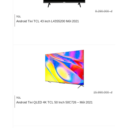
8.290.000
đ
TCL
Android Tivi TCL 43 inch L43S5200 Mới 2021
15.990.000
đ
TCL
Android Tivi QLED 4K TCL 50 Inch 50C726 – Mới 2021