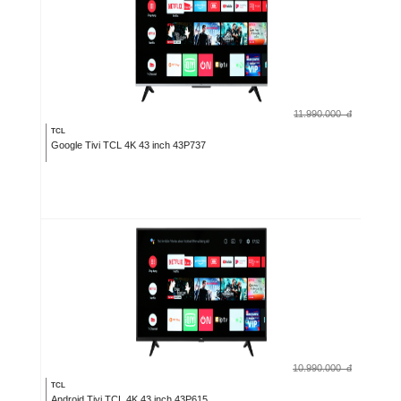
11.990.000
đ
TCL
Google Tivi TCL 4K 43 inch 43P737
10.990.000
đ
TCL
Android Tivi TCL 4K 43 inch 43P615