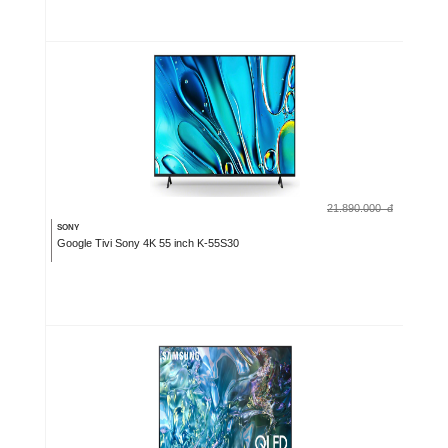
21.890.000
đ
SONY
Google Tivi Sony 4K 55 inch K-55S30