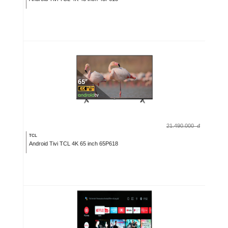
21.490.000
đ
TCL
Android Tivi TCL 4K 65 inch 65P618