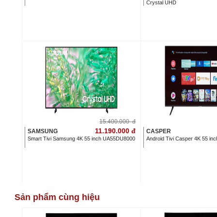
Crystal UHD
15.400.000
đ
11.190.000
đ
SAMSUNG
CASPER
Smart Tivi Samsung 4K 55 inch UA55DU8000
Android Tivi Casper 4K 55 i
Sản phẩm cùng hiệu