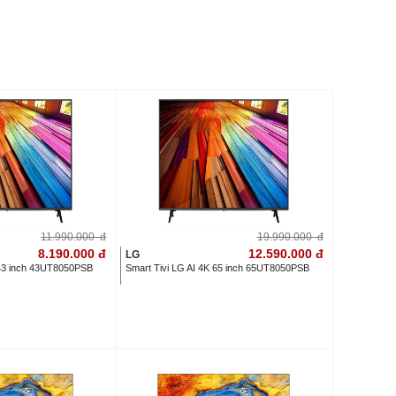
11.990.000
đ
19.990.000
đ
8.190.000
đ
12.590.000
đ
LG
 43 inch 43UT8050PSB
Smart Tivi LG AI 4K 65 inch 65UT8050PSB