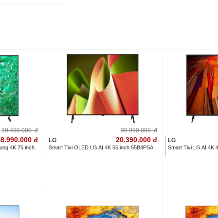
29.400.000
đ
39.990.000
đ
8.990.000
đ
20.390.000
đ
LG
LG
ung 4K 75 inch
Smart Tivi OLED LG AI 4K 55 inch 55B4PSA
Smart Tivi LG AI 4K