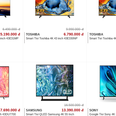
6.490.000
đ
9.990.000
đ
5.190.000
đ
6.790.000
đ
TOSHIBA
TOSHIBA
3 inch 43E31MP
Smart Tivi Toshiba 4K 43 inch 43E330NP
Smart Tivi Toshiba 
16.500.000
đ
7.690.000
đ
13.390.000
đ
SAMSUNG
SONY
nch 43DU7700
Smart Tivi QLED Samsung 4K 55 Inch
Google Tivi Sony 4K