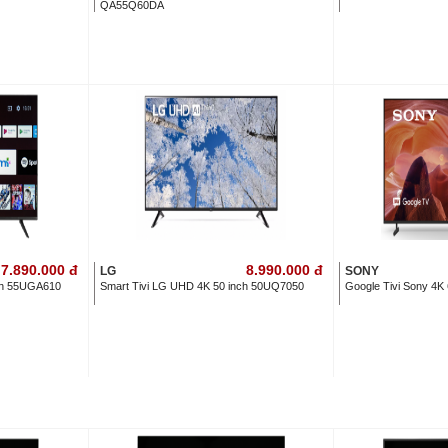
QA55Q60DA
7.890.000
đ
8.990.000
đ
LG
SONY
nch 55UGA610
Smart Tivi LG UHD 4K 50 inch 50UQ7050
Google Tivi Sony 4K