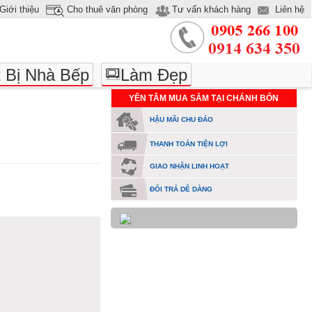
Giới thiệu
Cho thuê văn phòng
Tư vấn khách hàng
Liên hệ
t Bị Nhà Bếp
Làm Đẹp
YÊN TÂM MUA SẮM TẠI CHÁNH BỔN
HẬU MÃI CHU ĐÁO
THANH TOÁN TIỆN LỢI
GIAO NHẬN LINH HOẠT
ĐỔI TRẢ DỄ DÀNG