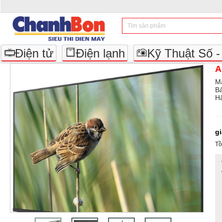
Điện tử
Điện lạnh
Kỹ Thuật Số 
A
M
B
Hã
g
Tồ