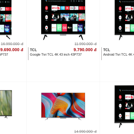
16.990.000
đ
11.990.000
đ
9.690.000
đ
9.790.000
đ
TCL
TCL
55P737
Google Tivi TCL 4K 43 inch 43P737
Android Tivi TCL 4K 
14.990.000
đ