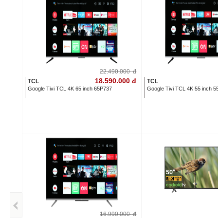
22.490.000
đ
18.590.000
đ
TCL
TCL
Google Tivi TCL 4K 65 inch 65P737
Google Tivi TCL 4K 55 inch 
16.990.000
đ