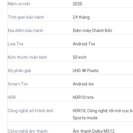
Năm ra mắt :
2020
Thời gian bảo hành:
24 tháng
Địa điểm bảo hành:
Điện máy Chánh Bổn
Loại Tivi:
Android Tivi
Kích thước màn hình:
50 inch
Độ phân giải:
UHD 4K Pixels
Smart Tivi:
Android tivi
HDR:
HDR10 nits
Công nghệ xử lí hình ảnh:
HDR10, Công nghệ tối mờ cục bộ
Sports mode
Công nghệ âm thanh:
Âm thanh Dolby MS12