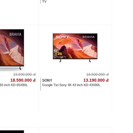
TV
23.590.000
đ
18.500.000
đ
18.590.000
đ
13.190.000
đ
SONY
 65 inch KD-65X80L
Google Tivi Sony 4K 43 inch KD-43X80L