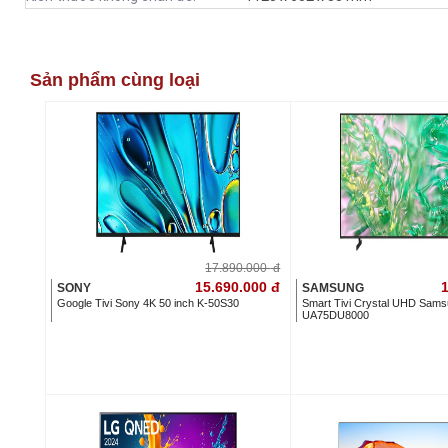
Sản phẩm cùng loại
17.890.000
đ
15.690.000
đ
1
SONY
SAMSUNG
Google Tivi Sony 4K 50 inch K-50S30
Smart Tivi Crystal UHD Sams
UA75DU8000