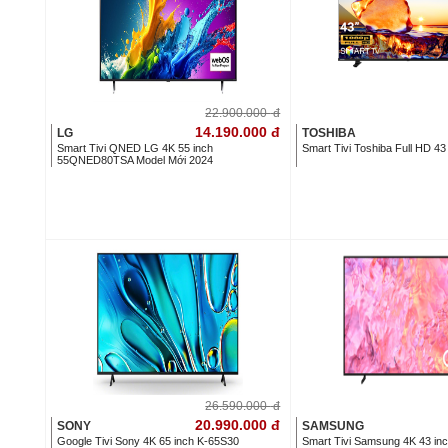
22.900.000
đ
14.190.000
đ
LG
TOSHIBA
Smart Tivi QNED LG 4K 55 inch
Smart Tivi Toshiba Full HD 4
55QNED80TSA Model Mới 2024
26.590.000
đ
20.990.000
đ
SONY
SAMSUNG
Google Tivi Sony 4K 65 inch K-65S30
Smart Tivi Samsung 4K 43 i