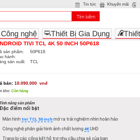
Tin tức
Khuyến mãi
- Công nghệ
Thiết Bị Gia Dụng
Thiế
NDROID TIVI TCL 4K 50 INCH 50P618
ã sản phẩm:
50P618
ảo hành:
ng sản xuất:
TCL
iá bán:
10.090.000
vnđ
n kho:
Còn hàng
Tính năng sản phẩm
Đặc điểm nổi bật
Màn hình
mở ra trải nghiệm nhìn hoàn hảo
tivi TCL 50 inch
Công nghệ phân giải hình ảnh chất lượng
UHD
4K
Trang bị các cổng kết hỗ trợ nhu cầu chia sẻ của bạn