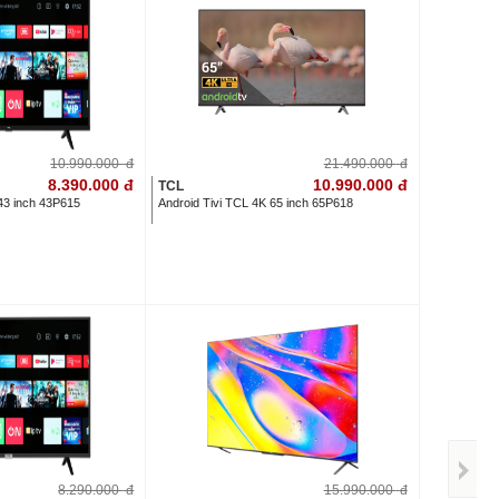
10.990.000
đ
21.490.000
đ
8.390.000
đ
10.990.000
đ
TCL
43 inch 43P615
Android Tivi TCL 4K 65 inch 65P618
8.290.000
đ
15.990.000
đ