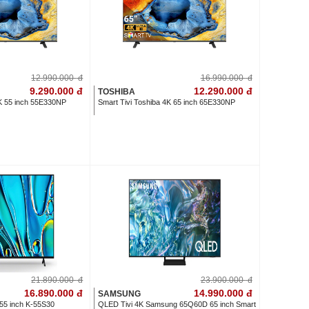
12.990.000
đ
16.990.000
đ
9.290.000
đ
12.290.000
đ
TOSHIBA
4K 55 inch 55E330NP
Smart Tivi Toshiba 4K 65 inch 65E330NP
21.890.000
đ
23.900.000
đ
16.890.000
đ
14.990.000
đ
SAMSUNG
 55 inch K-55S30
QLED Tivi 4K Samsung 65Q60D 65 inch Smart