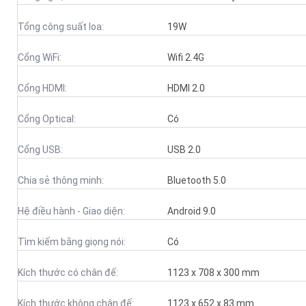
Tổng công suất loa:
19W
Cổng WiFi:
Wifi 2.4G
Cổng HDMI:
HDMI 2.0
Cổng Optical:
Có
Cổng USB:
USB 2.0
Chia sẻ thông minh:
Bluetooth 5.0
Hệ điều hành - Giao diện:
Android 9.0
Tìm kiếm bằng giọng nói:
Có
Kích thước có chân đế:
1123 x 708 x 300 mm
Kích thước không chân đế:
1123 x 652 x 83 mm