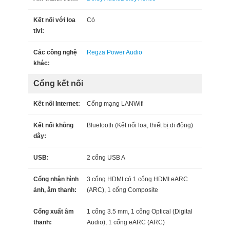
Kết nối với loa
Có
tivi:
Các công nghệ
Regza Power Audio
khác:
Cổng kết nối
Kết nối Internet:
Cổng mạng LAN
Wifi
Kết nối không
Bluetooth (Kết nối loa, thiết bị di động)
dây:
USB:
2 cổng USB A
Cổng nhận hình
3 cổng HDMI có 1 cổng HDMI eARC
ảnh, âm thanh:
(ARC), 1 cổng Composite
Cổng xuất âm
1 cổng 3.5 mm, 1 cổng Optical (Digital
thanh:
Audio), 1 cổng eARC (ARC)