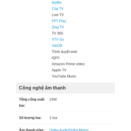
Netflix
Clip TV
Live TV
FPT Play
Zing TV
TV 360
VTV Go
VieON
Trình duyệt web
iQIYI
Amazon Prime video
Apple TV
YouTube Music
Công nghệ âm thanh
Tổng công suất
24W
loa:
Số lượng loa:
2 loa
Âm thanh vòm:
Dolby Audio
Dolby Atmos