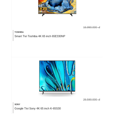
16.990.000
đ
TOSHIBA
Smart Tivi Toshiba 4K 65 inch 65E330NP
26.590.000
đ
SONY
Google Tivi Sony 4K 65 inch K-65S30