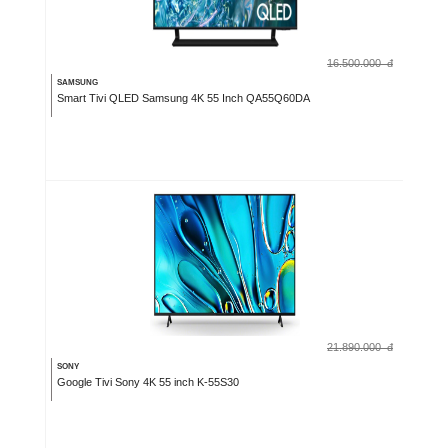
16.500.000
đ
SAMSUNG
Smart Tivi QLED Samsung 4K 55 Inch QA55Q60DA
21.890.000
đ
SONY
Google Tivi Sony 4K 55 inch K-55S30