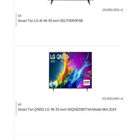
19.990.000
đ
LG
Smart Tivi LG AI 4K 65 inch 65UT8050PSB
22.900.000
đ
LG
Smart Tivi QNED LG 4K 55 inch 55QNED80TSA Model Mới 2024