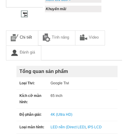
Khuyến mãi
Chi tiết
Tính năng
Video
Đánh giá
Tổng quan sản phẩm
Loại Tivi:
Google Tivi
Kích cỡ màn
65 inch
hình:
Độ phân giải:
4K (Ultra HD)
Loại màn hình:
LED nền (Direct LED)
,
IPS LCD