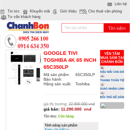
Liên hệ
Tin tức
Khuyến mãi
Giới thiệu
Cho thuê văn phòng
Tư vấn khách hàng
GOOGLE TIVI
YÊN TÂM
MUA SẮM TẠI
TOSHIBA 4K 65 INCH
CHÁNH BỔN
65C350LP
HẬU MÃI CHU ĐÁO
Mã sản phẩm:
65C350LP
Bảo hành:
THANH TOÁN TIỆN L
Hãng sản xuất:
Toshiba
GIAO NHẬN LINH HO
ĐỔI TRẢ DỄ DÀNG
giá thị trường:
22.900.000 vnđ
giá bán:
11.290.000
vnđ
Tồn kho:
Còn hàng
Tính năng sản phẩm
Xem chi tiết>>