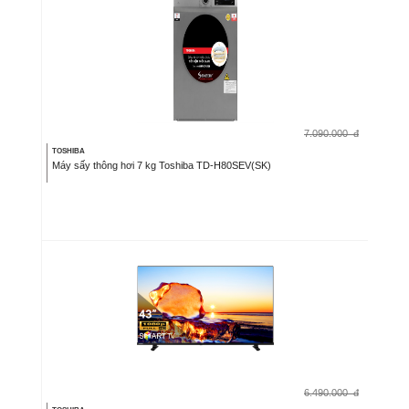
7.090.000
đ
TOSHIBA
Máy sấy thông hơi 7 kg Toshiba TD-H80SEV(SK)
6.490.000
đ