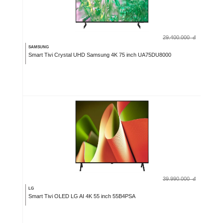
29.400.000
đ
SAMSUNG
Smart Tivi Crystal UHD Samsung 4K 75 inch UA75DU8000
39.990.000
đ
LG
Smart Tivi OLED LG AI 4K 55 inch 55B4PSA