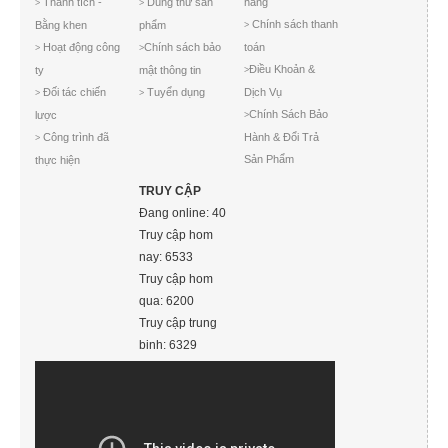
Thành tích -
Dùng thử sản
hàng
>
>
Chính sách thanh
Bằng khen
phẩm
>
Hoạt động công
Chính sách bảo
toán
>
>
Điều Khoản &
ty
mật thông tin
>
Đối tác chiến
Tuyển dụng
Dịch Vụ
>
>
Chính Sách Bảo
lược
>
Công trình đã
Hành & Đổi Trả
>
Sản Phẩm
thực hiện
TRUY CẬP
Đang online: 40
Truy cập hom
nay: 6533
Truy cập hom
qua: 6200
Truy cập trung
binh: 6329