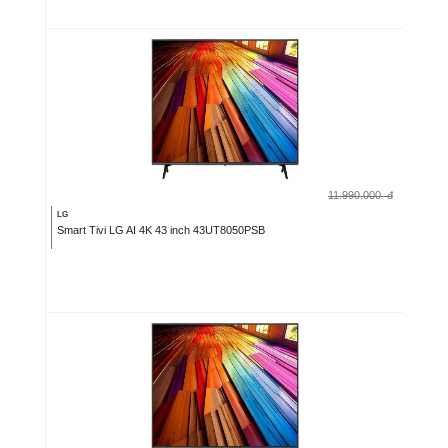
11.990.000
đ
LG
Smart Tivi LG AI 4K 43 inch 43UT8050PSB