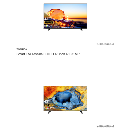
6.490.000
đ
TOSHIBA
Smart Tivi Toshiba Full HD 43 inch 43E31MP
9.990.000
đ