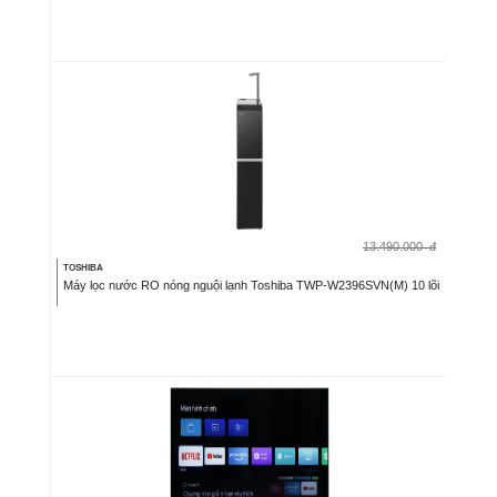
13.490.000
đ
TOSHIBA
Máy lọc nước RO nóng nguội lạnh Toshiba TWP-W2396SVN(M) 10 lõi