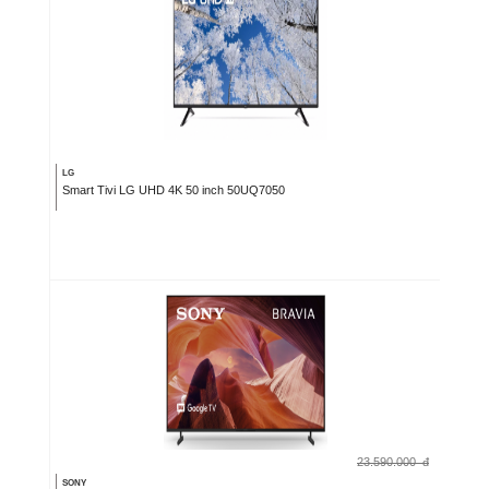
LG
Smart Tivi LG UHD 4K 50 inch 50UQ7050
23.590.000
đ
SONY