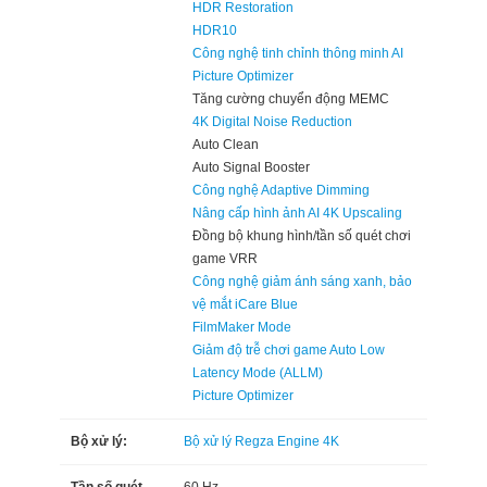
HDR Restoration
HDR10
Công nghệ tinh chỉnh thông minh AI
Picture Optimizer
Tăng cường chuyển động MEMC
4K Digital Noise Reduction
Auto Clean
Auto Signal Booster
Công nghệ Adaptive Dimming
Nâng cấp hình ảnh AI 4K Upscaling
Đồng bộ khung hình/tần số quét chơi
game VRR
Công nghệ giảm ánh sáng xanh, bảo
vệ mắt iCare Blue
FilmMaker Mode
Giảm độ trễ chơi game Auto Low
Latency Mode (ALLM)
Picture Optimizer
Bộ xử lý:
Bộ xử lý Regza Engine 4K
Tần số quét
60 Hz