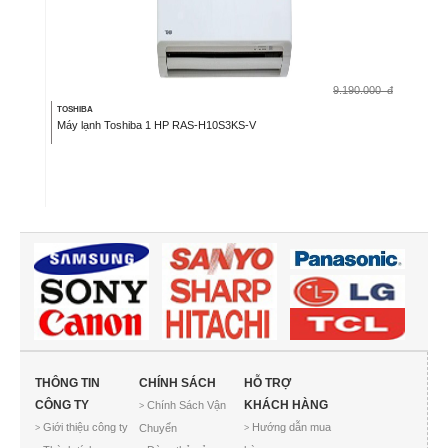
9.190.000
đ
TOSHIBA
Máy lạnh Toshiba 1 HP RAS-H10S3KS-V
THÔNG TIN
CHÍNH SÁCH
HỖ TRỢ
CÔNG TY
KHÁCH HÀNG
Chính Sách Vận
>
Giới thiệu công ty
Hướng dẫn mua
Chuyển
>
>