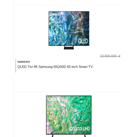
23.900.000
đ
SAMSUNG
QLED Tivi 4K Samsung 65Q60D 65 inch Smart TV