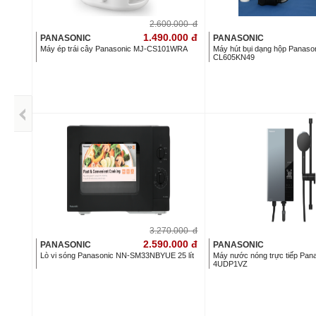
2.600.000
đ
1.490.000
đ
PANASONIC
PANASONIC
Máy ép trái cây Panasonic MJ-CS101WRA
Máy hút bụi dạng hộp Panaso
CL605KN49
3.270.000
đ
2.590.000
đ
PANASONIC
PANASONIC
Lò vi sóng Panasonic NN-SM33NBYUE 25 lít
Máy nước nóng trực tiếp Pa
4UDP1VZ