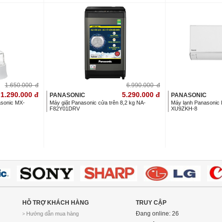
1.650.000
đ
6.990.000
đ
1.290.000
đ
5.290.000
đ
PANASONIC
PANASONIC
asonic MX-
Máy giặt Panasonic cửa trên 8,2 kg NA-
Máy lạnh Panasonic 
F82Y01DRV
XU9ZKH-8
HỖ TRỢ KHÁCH HÀNG
TRUY CẬP
Đang online: 26
Hướng dẫn mua hàng
>