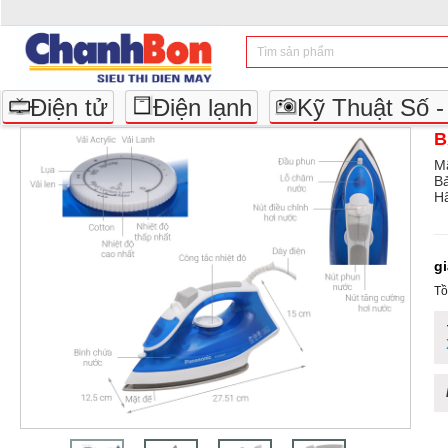
Điện tử
Điện lạnh
Kỹ Thuật Số 
B
M
B
Hã
g
Tồ