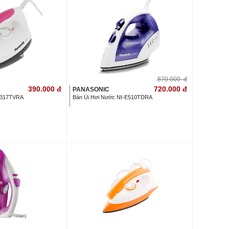
870.000
đ
390.000
đ
720.000
đ
PANASONIC
I-317TVRA
Bàn Ủi Hơi Nước NI-E510TDRA