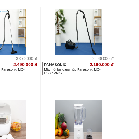
3.070.000
đ
2.640.000
đ
2.490.000
đ
2.190.000
đ
PANASONIC
p Panasonic MC-
Máy hút bụi dạng hộp Panasonic MC-
CL601AN49