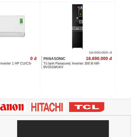
16.990.000
đ
0
đ
16.690.000
đ
PANASONIC
Inverter 1 HP CU/CS-
Tủ lạnh Panasonic Inverter 300 lít NR-
BV331WGKV