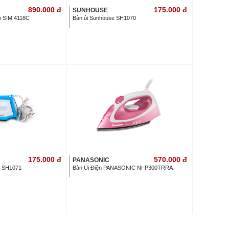
890.000
đ
175.000
đ
SUNHOUSE
o SIM 4118C
Bàn ủi Sunhouse SH1070
175.000
đ
570.000
đ
PANASONIC
e SH1071
Bàn Ủi Điện PANASONIC NI-P300TRRA