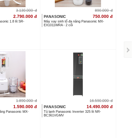
3.130.000
đ
890.000
đ
2.790.000
đ
750.000
đ
PANASONIC
sonic 1.8 lít SR-
Máy xay sinh tố đa năng Panasonic MX-
EX1011WRA - 2 cối
1.890.000
đ
16.590.000
đ
1.590.000
đ
14.490.000
đ
PANASONIC
năng Panasonic MX-
Tủ lạnh Panasonic Inverter 325 lít NR-
BC361VGMV