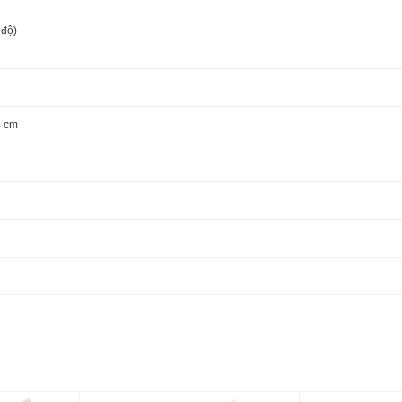
 độ)
5 cm