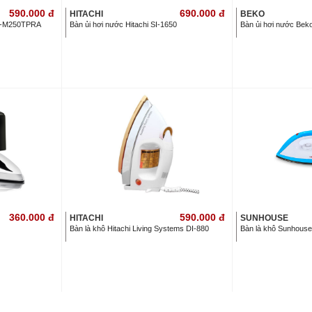
590.000
đ
690.000
đ
HITACHI
BEKO
NI-M250TPRA
Bàn ủi hơi nước Hitachi SI-1650
Bàn ủi hơi nước Bek
360.000
đ
590.000
đ
HITACHI
SUNHOUSE
Bàn là khô Hitachi Living Systems DI-880
Bàn là khô Sunhous