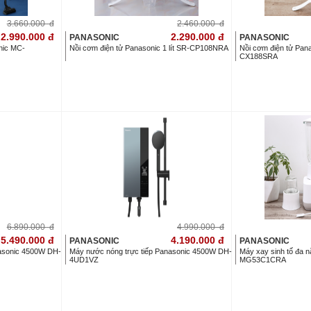
3.660.000
đ
2.460.000
đ
2.990.000
đ
2.290.000
đ
PANASONIC
PANASONIC
nic MC-
Nồi cơm điện tử Panasonic 1 lít SR-CP108NRA
Nồi cơm điện tử Pana
CX188SRA
6.890.000
đ
4.990.000
đ
5.490.000
đ
4.190.000
đ
PANASONIC
PANASONIC
nasonic 4500W DH-
Máy nước nóng trực tiếp Panasonic 4500W DH-
Máy xay sinh tố đa 
4UD1VZ
MG53C1CRA