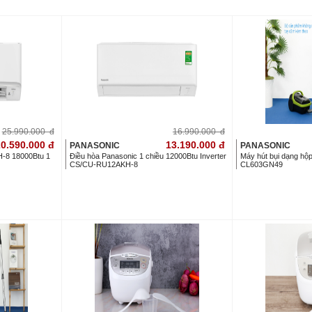
25.990.000
đ
16.990.000
đ
0.590.000
đ
13.190.000
đ
PANASONIC
PANASONIC
-8 18000Btu 1
Điều hòa Panasonic 1 chiều 12000Btu Inverter
Máy hút bụi dạng hộ
CS/CU-RU12AKH-8
CL603GN49