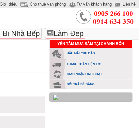
Giới thiệu
Cho thuê văn phòng
Tư vấn khách hàng
Liên hệ
t Bị Nhà Bếp
Làm Đẹp
YÊN TÂM MUA SẮM TẠI CHÁNH BỔN
HẬU MÃI CHU ĐÁO
THANH TOÁN TIỆN LỢI
GIAO NHẬN LINH HOẠT
ĐỔI TRẢ DỄ DÀNG