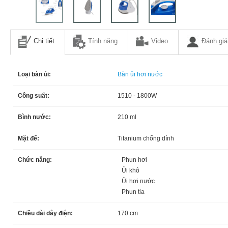
Chi tiết
Tính năng
Video
Đánh giá
Loại bàn ủi:
Bàn ủi hơi nước
Công suất:
1510 - 1800W
Bình nước:
210 ml
Mặt đế:
Titanium chống dính
Chức năng:
Phun hơi
Ủi khô
Ủi hơi nước
Phun tia
Chiều dài dây điện:
170 cm