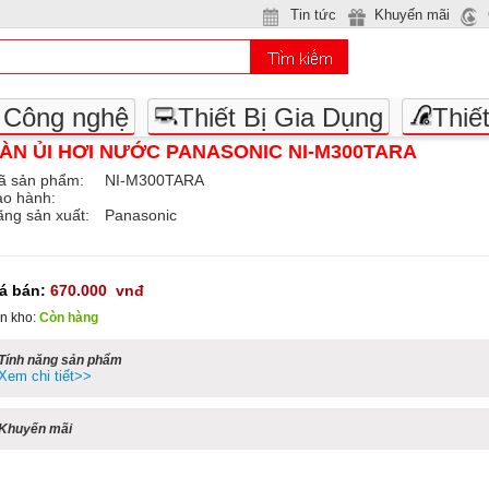
Tin tức
Khuyến mãi
- Công nghệ
Thiết Bị Gia Dụng
Thiế
ÀN ỦI HƠI NƯỚC PANASONIC NI-M300TARA
ã sản phẩm:
NI-M300TARA
ảo hành:
ng sản xuất:
Panasonic
iá bán:
670.000
vnđ
n kho:
Còn hàng
Tính năng sản phẩm
Xem chi tiết>>
Khuyến mãi