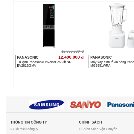
12.590.000
đ
12.490.000
đ
PANASONIC
PANASONIC
Tủ lạnh Panasonic Inverter 255 lít NR-
Máy xay sinh tố đa năng Pan
BV281BGMV
MG5351WRA
THÔNG TIN CÔNG TY
CHÍNH SÁCH
Giới thiệu công ty
Chính Sách Vận Chuyển
>
>