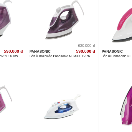
630.000
đ
590.000
đ
590.000
đ
PANASONIC
PANASONIC
426/39 1400W
Bàn ủi hơi nước Panasonic NI-M300TVRA
Bàn ủi Panasonic N