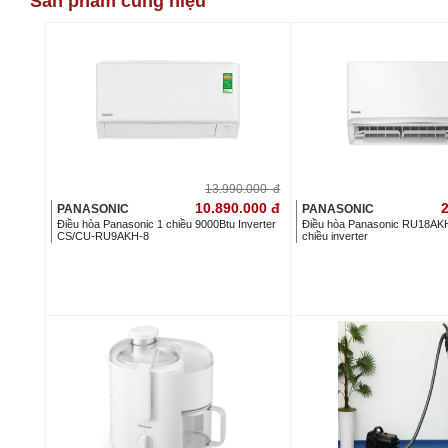
Sản phẩm cùng hiệu
13.990.000
đ
10.890.000
đ
2
PANASONIC
PANASONIC
Điều hòa Panasonic 1 chiều 9000Btu Inverter
Điều hòa Panasonic RU18AKH
CS/CU-RU9AKH-8
chiều inverter