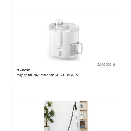
2.600.000
đ
PANASONIC
Máy ép trái cây Panasonic MJ-CS101WRA