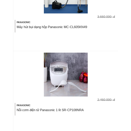
3.660.000
đ
PANASONIC
Máy hút bụi dạng hộp Panasonic MC-CL605KN49
2.460.000
đ
PANASONIC
Nồi cơm điện tử Panasonic 1 lít SR-CP108NRA