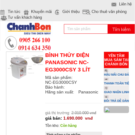
Liên hệ
Tin tức
Khuyến mãi
Giới thiệu
Cho thuê văn phòng
Tư vấn khách hàng
BÌNH THỦY ĐIỆN
YÊN TÂM
MUA SẮM TẠI
PANASONIC NC-
CHÁNH BỔN
EG3000CSY 3 LÍT
HẬU MÃI CHU ĐÁO
Mã sản phẩm:
NC-EG3000CSY
THANH TOÁN TIỆN L
Bảo hành:
Hãng sản xuất:
Panasonic
GIAO NHẬN LINH HO
ĐỔI TRẢ DỄ DÀNG
giá thị trường:
2.010.000 vnđ
giá bán:
1.690.000
vnđ
Tồn kho:
Còn hàng
Tính năng sản phẩm