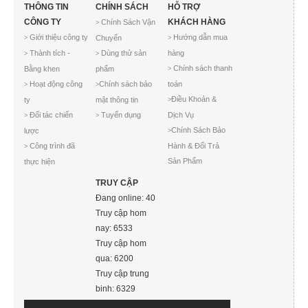
THÔNG TIN
CHÍNH SÁCH
HỖ TRỢ
CÔNG TY
KHÁCH HÀNG
Chính Sách Vận
>
Giới thiệu công ty
Hướng dẫn mua
Chuyển
>
>
Thành tích -
Dùng thử sản
hàng
>
>
Chính sách thanh
Bằng khen
phẩm
>
Hoạt động công
Chính sách bảo
toán
>
>
Điều Khoản &
ty
mật thông tin
>
Đối tác chiến
Tuyển dụng
Dịch Vụ
>
>
Chính Sách Bảo
lược
>
Công trình đã
Hành & Đổi Trả
>
Sản Phẩm
thực hiện
TRUY CẬP
Đang online: 40
Truy cập hom
nay: 6533
Truy cập hom
qua: 6200
Truy cập trung
binh: 6329