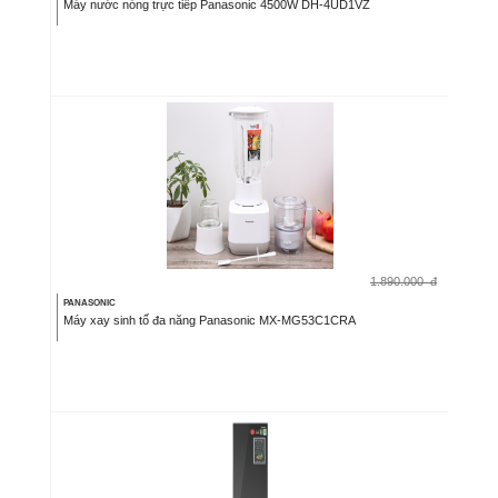
Máy nước nóng trực tiếp Panasonic 4500W DH-4UD1VZ
1.890.000
đ
PANASONIC
Máy xay sinh tố đa năng Panasonic MX-MG53C1CRA