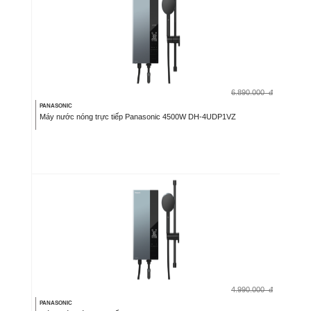
6.890.000
đ
PANASONIC
Máy nước nóng trực tiếp Panasonic 4500W DH-4UDP1VZ
4.990.000
đ
PANASONIC