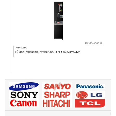
16.990.000
đ
PANASONIC
Tủ lạnh Panasonic Inverter 300 lít NR-BV331WGKV