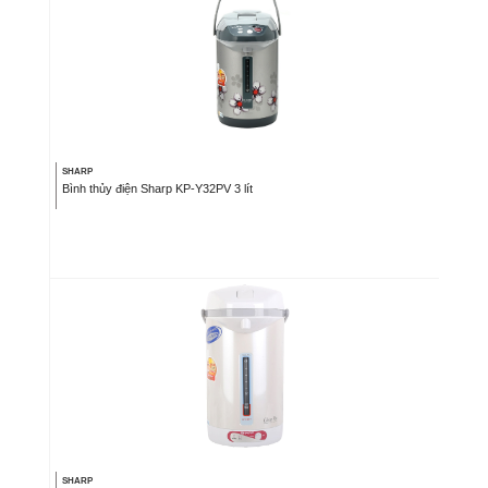
SHARP
Bình thủy điện Sharp KP-Y32PV 3 lít
SHARP