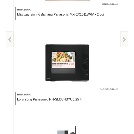
890.000
đ
PANASONIC
Máy xay sinh tố đa năng Panasonic MX-EX1011WRA - 2 cối
3.270.000
đ
PANASONIC
Lò vi sóng Panasonic NN-SM33NBYUE 25 lít