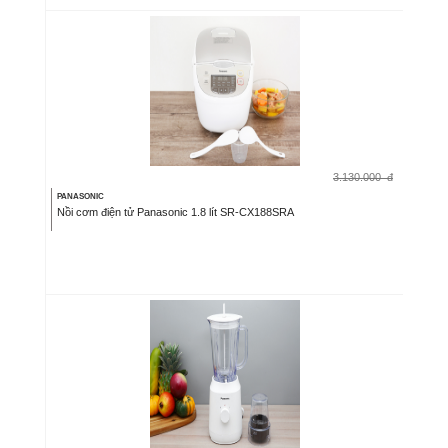
3.130.000
đ
PANASONIC
Nồi cơm điện tử Panasonic 1.8 lít SR-CX188SRA