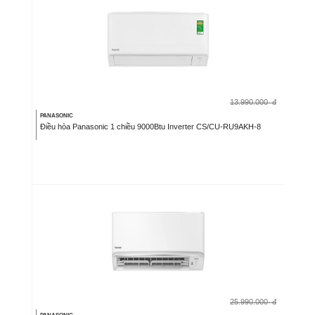
13.990.000
đ
PANASONIC
Điều hòa Panasonic 1 chiều 9000Btu Inverter CS/CU-RU9AKH-8
25.990.000
đ