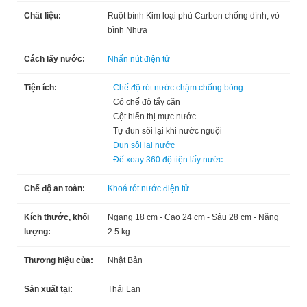
Chất liệu:
Ruột bình Kim loại phủ Carbon chống dính, vỏ
bình Nhựa
Cách lấy nước:
Nhấn nút điện tử
Tiện ích:
Chế độ rót nước chậm chống bỏng
Có chế độ tẩy cặn
Cột hiển thị mực nước
Tự đun sôi lại khi nước nguội
Đun sôi lại nước
Đế xoay 360 độ tiện lấy nước
Chế độ an toàn:
Khoá rót nước điện tử
Kích thước, khối
Ngang 18 cm - Cao 24 cm - Sâu 28 cm - Nặng
lượng:
2.5 kg
Thương hiệu của:
Nhật Bản
Sản xuất tại:
Thái Lan