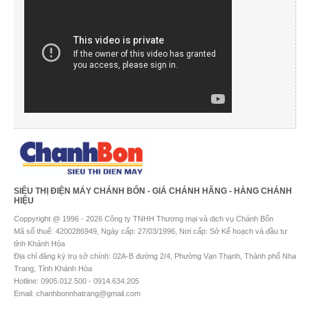
SIÊU THỊ ĐIỆN MÁY CHÁNH BỔN - GIÁ CHÁNH HÃNG - HÀNG CHÁNH
HIỆU
Coppyright @ 1996 - 2026 Công ty TNHH Thương mại và dịch vụ Chánh Bổn
Mã số thuế: 4200286949, Ngày cấp: 27/03/1996, Nơi cấp: Sở Kế hoạch và đầu tư
tỉnh Khánh Hòa
Địa chỉ đăng ký trụ sở chính: 02A-B đường 2/4, Phường Vạn Thạnh, Thành phố Nha
Trang, Tỉnh Khánh Hòa
Hotline: 0905.012.500 - 0914.634.205
Email: chanhbonnhatrang@gmail.com