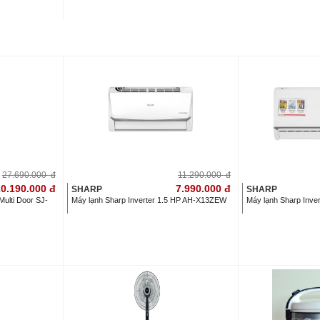
27.690.000
đ
11.290.000
đ
0.190.000
đ
7.990.000
đ
SHARP
SHARP
 Multi Door SJ-
Máy lạnh Sharp Inverter 1.5 HP AH-X13ZEW
Máy lạnh Sharp Inv