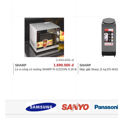
2.450.000
đ
1.690.000
đ
SHARP
SHARP
Lò vi sóng có nướng SHARP R-G222VN-S 20 lít
Máy giặt Sharp 11 kg ES-W1