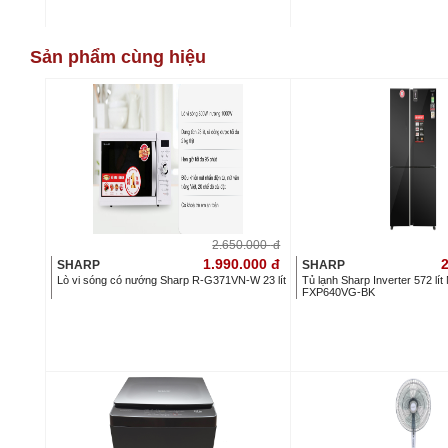
Sản phẩm cùng hiệu
2.650.000
đ
1.990.000
đ
2
SHARP
SHARP
Lò vi sóng có nướng Sharp R-G371VN-W 23 lít
Tủ lạnh Sharp Inverter 572 lít
FXP640VG-BK