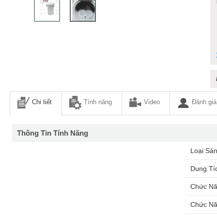
Chi tiết
Tính năng
Video
Đánh giá
Thông Tin Tính Năng
Loại Sả
Dung Tí
Chức Nă
Chức Nă