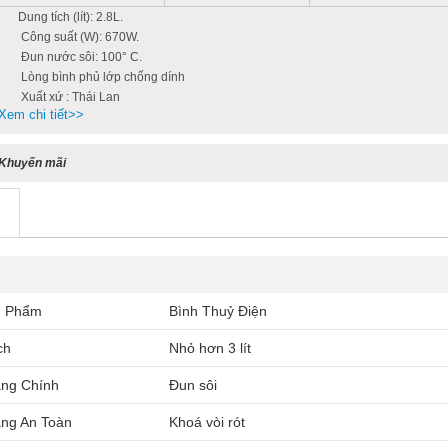
Dung tích (lít): 2.8L.
Công suất (W): 670W.
Đun nước sôi: 100° C.
Lòng bình phủ lớp chống dính
Xuất xứ : Thái Lan
Xem chi tiết>>
Khuyến mãi
n Phẩm
Bình Thuỷ Điện
ch
Nhỏ hơn 3 lít
ng Chính
Đun sôi
ng An Toàn
Khoá vòi rót