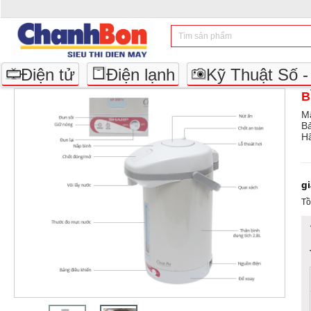
Điện tử
Điện lạnh
Kỹ Thuật Số 
B
M
B
Hã
g
Tồ