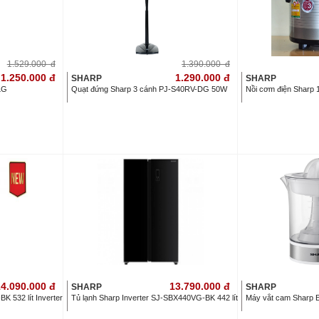
1.529.000
đ
1.390.000
đ
1.250.000
đ
1.290.000
đ
SHARP
SHARP
LG
Quạt đứng Sharp 3 cánh PJ-S40RV-DG 50W
Nồi cơm điện Sharp 
4.090.000
đ
13.790.000
đ
SHARP
SHARP
 532 lít Inverter
Tủ lạnh Sharp Inverter SJ-SBX440VG-BK 442 lít
Máy vắt cam Sharp