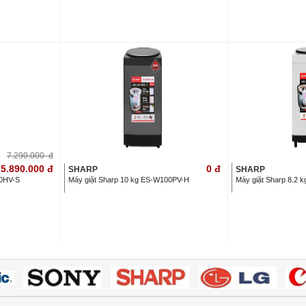
7.290.000
đ
5.890.000
đ
0
đ
SHARP
SHARP
10HV-S
Máy giặt Sharp 10 kg ES-W100PV-H
Máy giặt Sharp 8.2