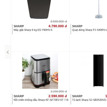
6.590.000
đ
4.790.000
đ
SHARP
SHARP
Máy giặt Sharp 9 kg ES-Y90HV-S
Quạt đứng Sharp PJ-S40RV-
3.290.000
đ
2.590.000
đ
1
SHARP
SHARP
Nồi chiên không dầu Sharp KF-AF70EV-ST 7 lít
Tủ lạnh Sharp SJ-SBX530VG-BK