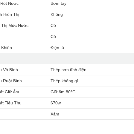
 Rót Nước
Bơm tay
h Hiển Thị
Không
n Thị Mức Nước
Có
o
Có
 Khiển
Điện tử
u Vỏ Bình
Thép sơn tĩnh điện
u Ruột Bình
Thép không gỉ
ất Giữ Ấm
Giữ ấm 80°C
ất Tiêu Thụ
670w
c
Xám