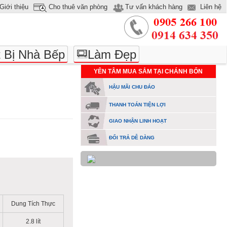
Giới thiệu
Cho thuê văn phòng
Tư vấn khách hàng
Liên hệ
t Bị Nhà Bếp
Làm Đẹp
YÊN TÂM MUA SẮM TẠI CHÁNH BỔN
HẬU MÃI CHU ĐÁO
THANH TOÁN TIỆN LỢI
GIAO NHẬN LINH HOẠT
ĐỔI TRẢ DỄ DÀNG
Dung Tích Thực
2.8 lít