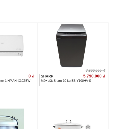
7.390.000
đ
0
đ
5.790.000
đ
SHARP
erter 1 HP AH-X10ZEW
Máy giặt Sharp 10 kg ES-Y100HV-S