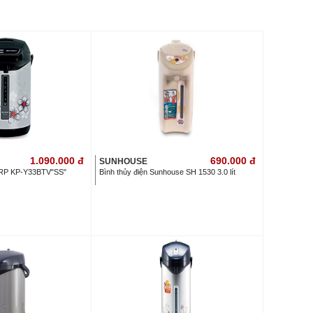
1.090.000
đ
690.000
đ
SUNHOUSE
ARP KP-Y33BTV"SS"
Bình thủy điện Sunhouse SH 1530 3.0 lít