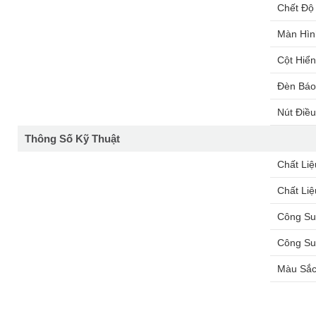
Chết Độ
Màn Hìn
Cột Hiể
Đèn Bá
Nút Điều
Thông Số Kỹ Thuật
Chất Liệ
Chất Liệ
Công Su
Công Su
Màu Sắ