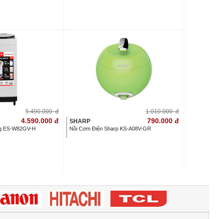
5.490.000
đ
1.010.000
đ
4.590.000
đ
790.000
đ
SHARP
 kg ES-W82GV-H
Nồi Cơm Điện Sharp KS-A08V-GR