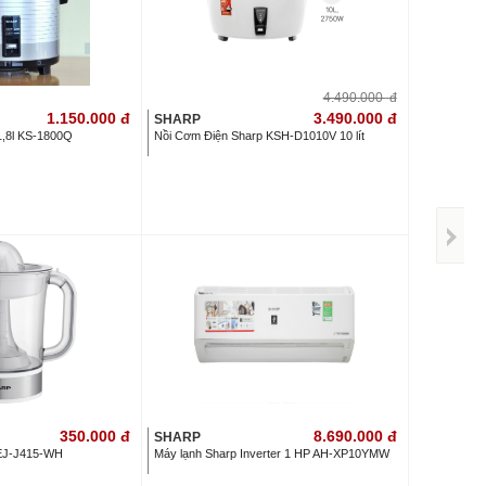
4.490.000
đ
1.150.000
đ
3.490.000
đ
SHARP
1,8l KS-1800Q
Nồi Cơm Điện Sharp KSH-D1010V 10 lít
350.000
đ
8.690.000
đ
SHARP
 EJ-J415-WH
Máy lạnh Sharp Inverter 1 HP AH-XP10YMW