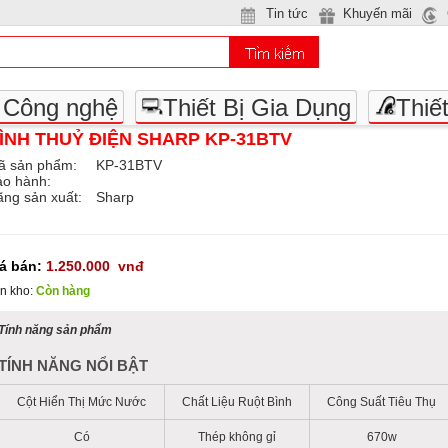
Tin tức
Khuyến mãi
- Công nghệ
Thiết Bị Gia Dụng
Thiế
ÌNH THUỶ ĐIỆN SHARP KP-31BTV
ã sản phẩm:
KP-31BTV
ảo hành:
ng sản xuất:
Sharp
iá bán:
1.250.000
vnđ
n kho:
Còn hàng
Tính năng sản phẩm
TÍNH NĂNG NỔI BẬT
Cột Hiển Thị Mức Nước
Chất Liệu Ruột Bình
Công Suất Tiêu Thụ
Có
Thép không gỉ
670w