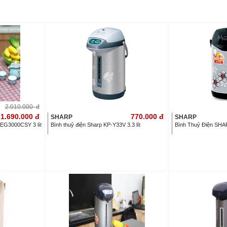
2.010.000
đ
1.690.000
đ
770.000
đ
SHARP
SHARP
-EG3000CSY 3 lít
Bình thuỷ điện Sharp KP-Y33V 3.3 lít
Bình Thuỷ Điện SH