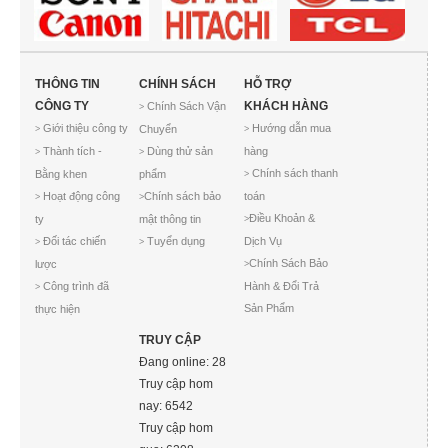
THÔNG TIN
CHÍNH SÁCH
HỖ TRỢ
CÔNG TY
KHÁCH HÀNG
Chính Sách Vận
>
Giới thiệu công ty
Hướng dẫn mua
Chuyển
>
>
Thành tích -
Dùng thử sản
hàng
>
>
Chính sách thanh
Bằng khen
phẩm
>
Hoạt động công
Chính sách bảo
toán
>
>
Điều Khoản &
ty
mật thông tin
>
Đối tác chiến
Tuyển dụng
Dịch Vụ
>
>
Chính Sách Bảo
lược
>
Công trình đã
Hành & Đổi Trả
>
Sản Phẩm
thực hiện
TRUY CẬP
Đang online: 28
Truy cập hom
nay: 6542
Truy cập hom