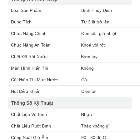
Loại Sản Phẩm
Bình Thuỷ Điện
Dung Tích
Từ 3 lít trở lên
Chức Năng Chính
Đun sôi- giữ nhiệt
Chức Năng An Toàn
Khoá vòi rót
Chết Độ Rót Nước
Bơm tay
Màn Hình Hiển Thị
Không
Cột Hiển Thị Mức Nước
Có
Nút Điều Khiển
Điện tử
Thông Số Kỹ Thuật
Chất Liệu Vỏ Bình
Nhựa
Chất Liệu Ruột Bình
Thép không gỉ
Công Suất Giữ Ấm
90 - 80 độ C