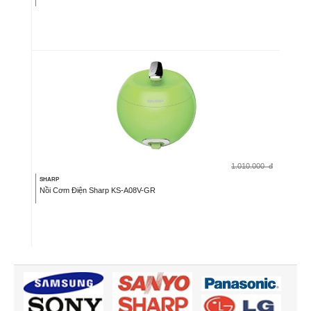
1.010.000
đ
SHARP
Nồi Cơm Điện Sharp KS-A08V-GR