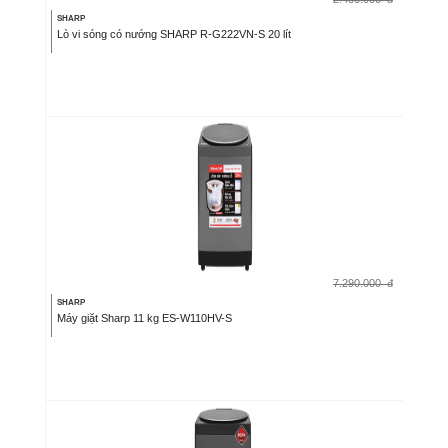
SHARP
Lò vi sóng có nướng SHARP R-G222VN-S 20 lít
7.290.000
đ
SHARP
Máy giặt Sharp 11 kg ES-W110HV-S