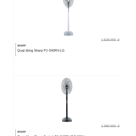
1.529.000
đ
SHARP
Quạt đứng Sharp PJ-S40RV-LG
1.390.000
đ
SHARP