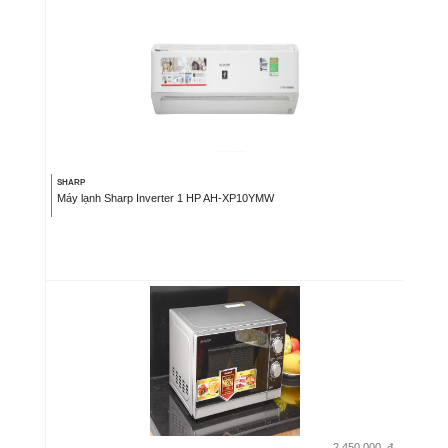
SHARP
Máy lạnh Sharp Inverter 1 HP AH-XP10YMW
2.450.000
đ