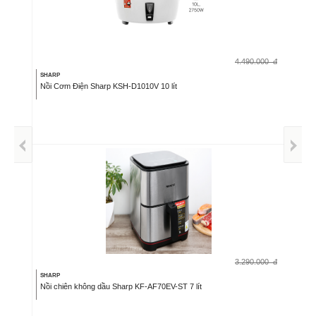
4.490.000
đ
SHARP
Nồi Cơm Điện Sharp KSH-D1010V 10 lít
3.290.000
đ
SHARP
Nồi chiên không dầu Sharp KF-AF70EV-ST 7 lít