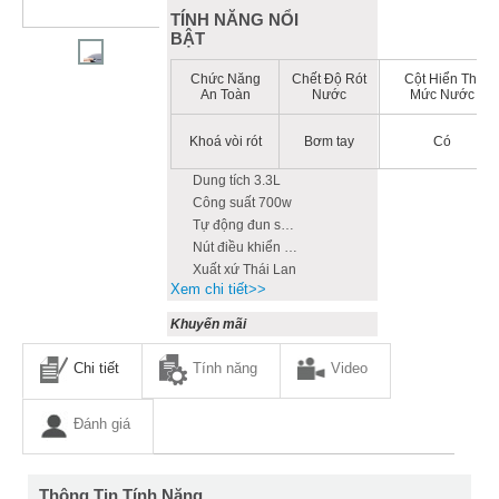
TÍNH NĂNG NỔI
BẬT
Chức Năng
Chết Độ Rót
Cột Hiển Thị
An Toàn
Nước
Mức Nước
Khoá vòi rót
Bơm tay
Có
Dung tích 3.3L
Công suất 700w
Tự động đun sôi lại
Nút điều khiển điện tử
Xuất xứ Thái Lan
Xem chi tiết>>
Khuyến mãi
Chi tiết
Tính năng
Video
Đánh giá
Thông Tin Tính Năng