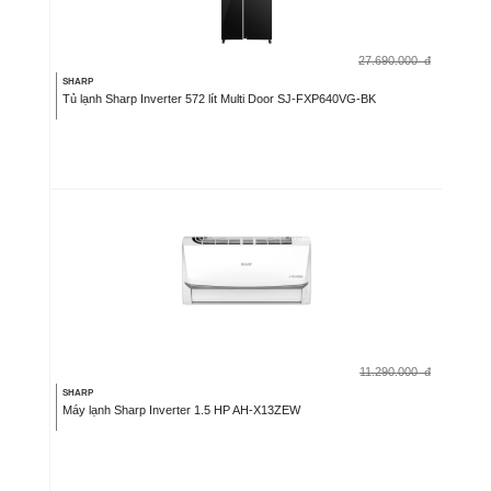
27.690.000
đ
SHARP
Tủ lạnh Sharp Inverter 572 lít Multi Door SJ-FXP640VG-BK
11.290.000
đ
SHARP
Máy lạnh Sharp Inverter 1.5 HP AH-X13ZEW