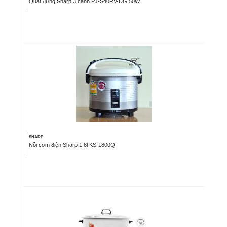
Quạt đứng Sharp 3 cánh PJ-S40RV-DG 50W
SHARP
Nồi cơm điện Sharp 1,8l KS-1800Q