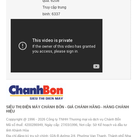
qua: 6208
Truy cập trung
binh: 6337
SIÊU THỊ ĐIỆN MÁY CHÁNH BỔN - GIÁ CHÁNH HÃNG - HÀNG CHÁNH
HIỆU
Coppyright @ 1996 - 2026 Công ty TNHH Thương mại và dịch vụ Chánh Bổn
Mã số thuế: 4200286949, Ngày cấp: 27/03/1996, Nơi cấp: Sở Kế hoạch và đầu tư
tỉnh Khánh Hòa
Địa chỉ đăng ký trụ sở chính: 02A-B đường 2/4, Phường Vạn Thạnh, Thành phố Nha