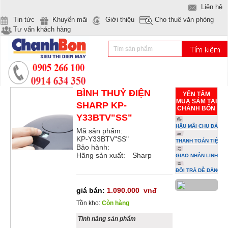
Liên hệ
Tin tức
Khuyến mãi
Giới thiệu
Cho thuê văn phòng
Tư vấn khách hàng
BÌNH THUỶ ĐIỆN
YÊN TÂM
MUA SẮM TẠI
SHARP KP-
CHÁNH BỔN
Y33BTV"SS"
HẬU MÃI CHU ĐÁO
Mã sản phẩm:
KP-Y33BTV"SS"
THANH TOÁN TIỆN L
Bảo hành:
Hãng sản xuất:
Sharp
GIAO NHẬN LINH HO
ĐỔI TRẢ DỄ DÀNG
giá bán:
1.090.000
vnđ
Tồn kho:
Còn hàng
Tính năng sản phẩm