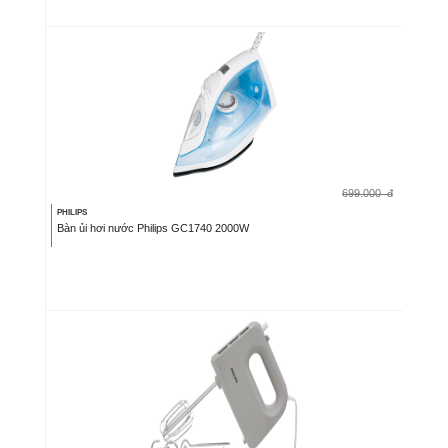
699.000
đ
PHILIPS
Bàn ủi hơi nước Philips GC1740 2000W