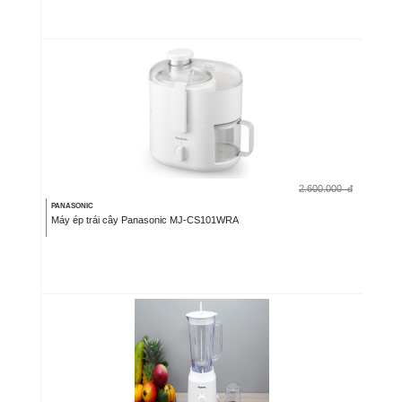
2.600.000
đ
PANASONIC
Máy ép trái cây Panasonic MJ-CS101WRA