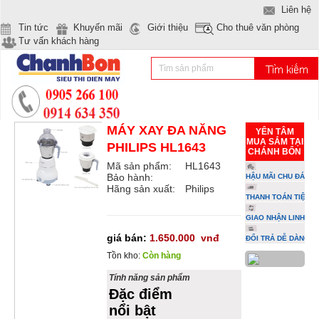
Liên hệ
Tin tức
Khuyến mãi
Giới thiệu
Cho thuê văn phòng
Tư vấn khách hàng
MÁY XAY ĐA NĂNG
YÊN TÂM
MUA SẮM TẠI
PHILIPS HL1643
CHÁNH BỔN
Mã sản phẩm:
HL1643
Bảo hành:
HẬU MÃI CHU ĐÁO
Hãng sản xuất:
Philips
THANH TOÁN TIỆN L
GIAO NHẬN LINH HO
giá bán:
1.650.000
vnđ
ĐỔI TRẢ DỄ DÀNG
Tồn kho:
Còn hàng
Tính năng sản phẩm
Đặc điểm
nổi bật