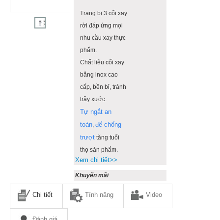
Trang bị 3 cối xay
rời đáp ứng mọi
nhu cầu xay thực
phẩm.
Chất liệu cối xay
bằng inox cao
cấp, bền bỉ, tránh
trầy xước.
Tự ngắt an
toàn
đế chống
,
trượt
tăng tuổi
thọ sản phẩm.
Xem chi tiết>>
Khuyến mãi
Chi tiết
Tính năng
Video
Đánh giá