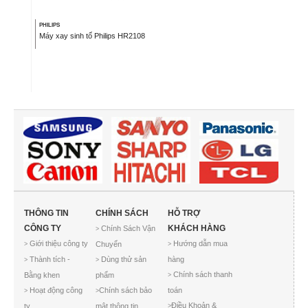
PHILIPS
Máy xay sinh tố Philips HR2108
THÔNG TIN
CHÍNH SÁCH
HỖ TRỢ
CÔNG TY
KHÁCH HÀNG
Chính Sách Vận
>
Giới thiệu công ty
Hướng dẫn mua
Chuyển
>
>
Thành tích -
Dùng thử sản
hàng
>
>
Chính sách thanh
Bằng khen
phẩm
>
Hoạt động công
Chính sách bảo
toán
>
>
Điều Khoản &
ty
mật thông tin
>