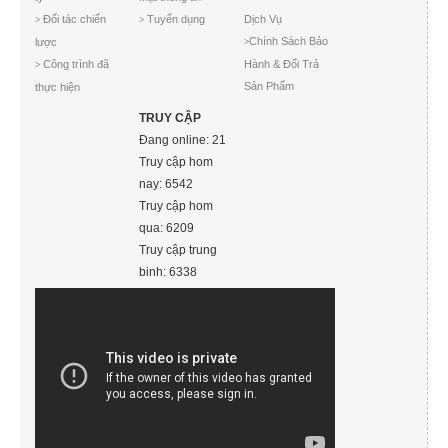
Đối tác chiến
Tuyển dụng
Dịch Vụ
>
>
Chính Sách Bảo
lược
>
Công trình đã
Hành & Đổi Trả
>
Sản Phẩm
thực hiện
TRUY CẬP
Đang online: 21
Truy cập hom
nay: 6542
Truy cập hom
qua: 6209
Truy cập trung
binh: 6338