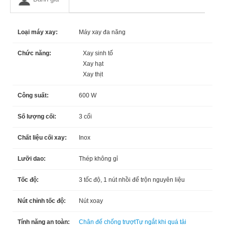
Loại máy xay:
Máy xay đa năng
Chức năng:
Xay sinh tố
Xay hạt
Xay thịt
Công suất:
600 W
Số lượng cối:
3 cối
Chất liệu cối xay:
Inox
Lưỡi dao:
Thép không gỉ
Tốc độ:
3 tốc độ, 1 nút nhồi để trộn nguyên liệu
Nút chỉnh tốc độ:
Nút xoay
Tính năng an toàn:
Chân đế chống trượt
Tự ngắt khi quá tải