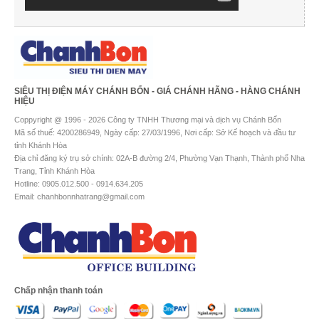
SIÊU THỊ ĐIỆN MÁY CHÁNH BỔN - GIÁ CHÁNH HÃNG - HÀNG CHÁNH
HIỆU
Coppyright @ 1996 - 2026 Công ty TNHH Thương mại và dịch vụ Chánh Bổn
Mã số thuế: 4200286949, Ngày cấp: 27/03/1996, Nơi cấp: Sở Kế hoạch và đầu tư
tỉnh Khánh Hòa
Địa chỉ đăng ký trụ sở chính: 02A-B đường 2/4, Phường Vạn Thạnh, Thành phố Nha
Trang, Tỉnh Khánh Hòa
Hotline: 0905.012.500 - 0914.634.205
Email: chanhbonnhatrang@gmail.com
Chấp nhận thanh toán