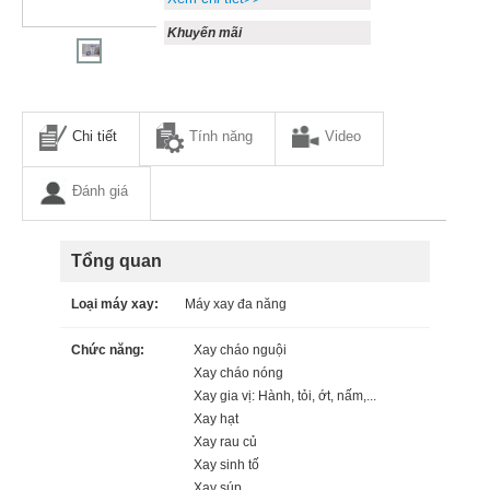
Khuyến mãi
Chi tiết
Tính năng
Video
Đánh giá
Tổng quan
Loại máy xay:
Máy xay đa năng
Chức năng:
Xay cháo nguội
Xay cháo nóng
Xay gia vị: Hành, tỏi, ớt, nấm,...
Xay hạt
Xay rau củ
Xay sinh tố
Xay súp