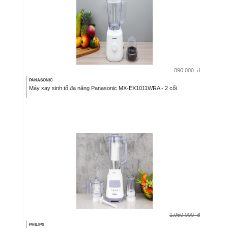
890.000
đ
PANASONIC
Máy xay sinh tố đa năng Panasonic MX-EX1011WRA - 2 cối
1.950.000
đ
PHILIPS