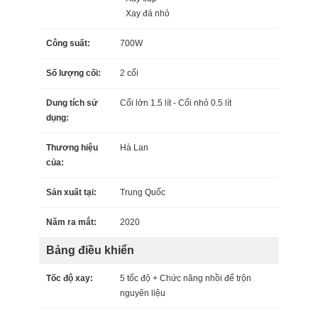
Xay đá nhỏ
Công suất:
700W
Số lượng cối:
2 cối
Dung tích sử
Cối lớn 1.5 lít - Cối nhỏ 0.5 lít
dụng:
Thương hiệu
Hà Lan
của:
Sản xuất tại:
Trung Quốc
Năm ra mắt:
2020
Bảng điều khiển
Tốc độ xay:
5 tốc độ + Chức năng nhồi để trộn
nguyên liệu