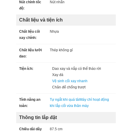
Nút chỉnh tốc
Nút nhấn
độ:
Chất liệu và tiện ích
Chất liệu cối
Nhựa
xay chính:
Chất liệu lưỡi
Thép không gỉ
dao:
Tiện ích:
Dao xay và nắp có thể tháo rời
Xay đá
Vệ sinh cối xay nhanh
Chân đế chống trượt
Tính năng an
Tự ngắt khi quá tải
Máy chỉ hoạt động
toàn:
khi lắp cối vừa thân máy
Thông tin lắp đặt
Chiều dài dây
87.5 cm