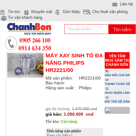
Liên hệ
Tin tức
Khuyến mãi
Giới thiệu
Cho thuê văn phòng
Tư vấn khách hàng
MÁY XAY SINH TỐ ĐA
YÊN TÂM
MUA SẮM TẠI
NĂNG PHILIPS
CHÁNH BỔN
HR2221/00
HẬU MÃI CHU ĐÁO
Mã sản phẩm:
HR2221/00
Bảo hành:
THANH TOÁN TIỆN L
Hãng sản xuất:
Philips
GIAO NHẬN LINH HO
ĐỔI TRẢ DỄ DÀNG
giá thị trường:
1.470.000 vnđ
giá bán:
1.050.000
vnđ
Tồn kho:
Còn hàng
Tính năng sản phẩm
Xem chi tiết>>