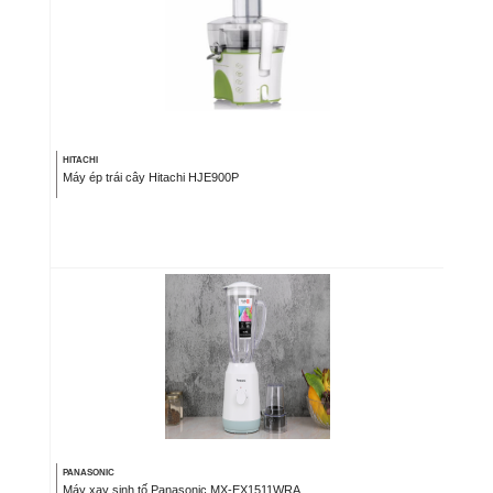
HITACHI
Máy ép trái cây Hitachi HJE900P
PANASONIC
Máy xay sinh tố Panasonic MX-EX1511WRA