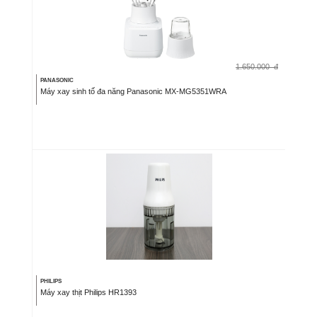
1.650.000
đ
PANASONIC
Máy xay sinh tố đa năng Panasonic MX-MG5351WRA
PHILIPS
Máy xay thịt Philips HR1393