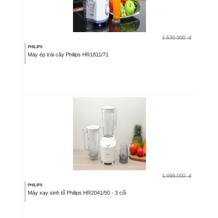
1.530.000
đ
PHILIPS
Máy ép trái cây Philips HR1811/71
1.099.000
đ
PHILIPS
Máy xay sinh tố Philips HR2041/50 - 3 cối