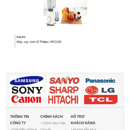
PHILIPS
Máy xay sinh tố Philips HR2108
THÔNG TIN
CHÍNH SÁCH
HỖ TRỢ
CÔNG TY
KHÁCH HÀNG
Chính Sách Vận
>
Giới thiệu công ty
Hướng dẫn mua
Chuyển
>
>