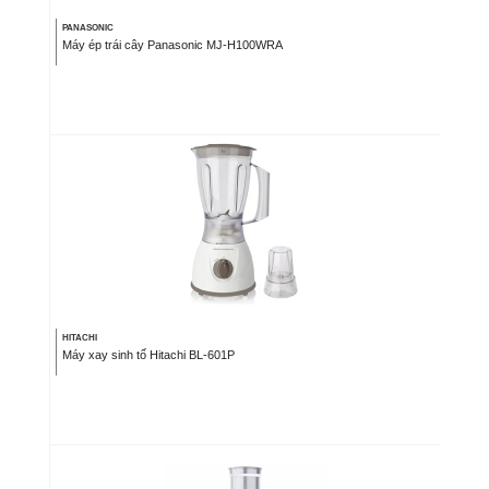
PANASONIC
Máy ép trái cây Panasonic MJ-H100WRA
HITACHI
Máy xay sinh tố Hitachi BL-601P