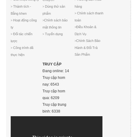
Thành tích -
Dùng thử sản
hàng
>
>
Chính sách thanh
Bằng khen
phẩm
>
Hoạt động công
Chính sách bảo
toán
>
>
Điều Khoản &
ty
mật thông tin
>
Đối tác chiến
Tuyển dụng
Dịch Vụ
>
>
Chính Sách Bảo
lược
>
Công trình đã
Hành & Đổi Trả
>
Sản Phẩm
thực hiện
TRUY CẬP
Đang online: 14
Truy cập hom
nay: 6543
Truy cập hom
qua: 6209
Truy cập trung
binh: 6338