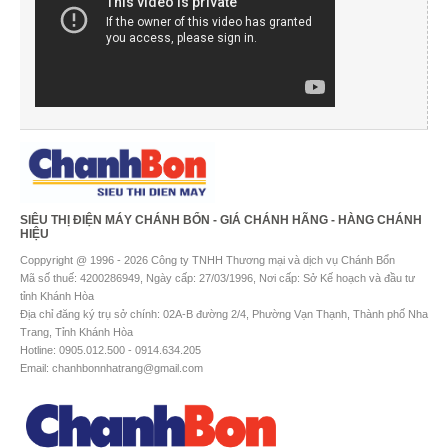
SIÊU THỊ ĐIỆN MÁY CHÁNH BỔN - GIÁ CHÁNH HÃNG - HÀNG CHÁNH
HIỆU
Coppyright @ 1996 - 2026 Công ty TNHH Thương mại và dịch vụ Chánh Bổn
Mã số thuế: 4200286949, Ngày cấp: 27/03/1996, Nơi cấp: Sở Kế hoạch và đầu tư
tỉnh Khánh Hòa
Địa chỉ đăng ký trụ sở chính: 02A-B đường 2/4, Phường Vạn Thạnh, Thành phố Nha
Trang, Tỉnh Khánh Hòa
Hotline: 0905.012.500 - 0914.634.205
Email: chanhbonnhatrang@gmail.com