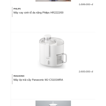
1.599.000
đ
PHILIPS
Máy xay sinh tố đa năng Philips HR2222/00
2.600.000
đ
PANASONIC
Máy ép trái cây Panasonic MJ-CS101WRA