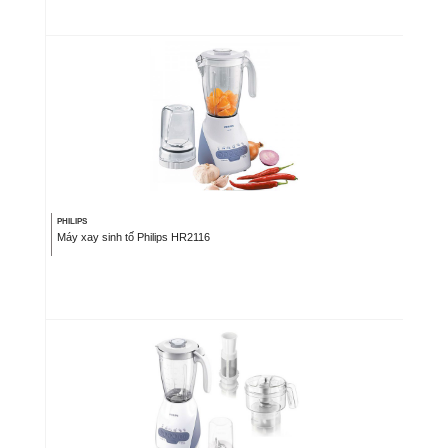
PHILIPS
Máy xay sinh tố Philips HR2116