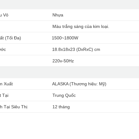
ệu Vỏ
Nhựa
Màu trắng sáng của kim loại.
ất (Tối Đa)
1500~1800W
ước
18.8x18x23 (DxRxC) cm
220v-50Hz
n Xuất
ALASKA (Thương hiệu: Mỹ)
t Tại
Trung Quốc
 Tại Siêu Thị
12 tháng