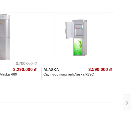
3.700.000
đ
3.290.000
đ
3.590.000
đ
ALASKA
 Alaska R80
Cây nước nóng lạnh Alaska R72C