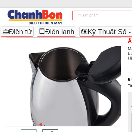
Điện tử
Điện lạnh
Kỹ Thuật Số 
Ấ
M
B
Hã
g
Tồ