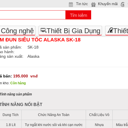
Tin tức
Khuyến mãi
- Công nghệ
Thiết Bị Gia Dụng
Thiế
M ĐUN SIÊU TỐC ALASKA SK-18
ã sản phẩm:
SK-18
ảo hành:
ng sản xuất:
Alaska
iá bán:
195.000
vnđ
n kho:
Còn hàng
Tính năng sản phẩm
TÍNH NĂNG NỔI BẬT
Dung Tích
Chức Năng An Toàn
Chất Liệu Vỏ
1.8 Lít
Tự ngắt khi nước sôi và khi cạn nước
Nhựa
Màu trắ