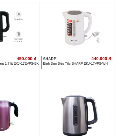
490.000
đ
440.000
đ
SHARP
arp 1.7 lít EKJ-17EVPS-BK
Bình Đun Siêu Tốc SHARP EKJ-17VPS-WH