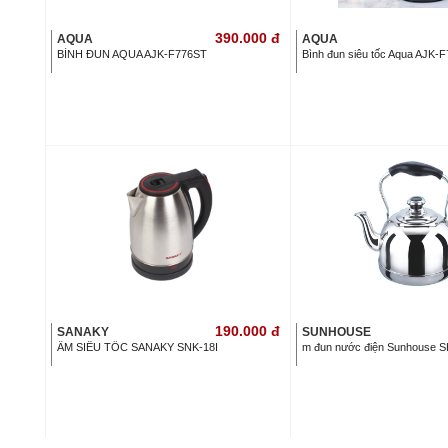
390.000
đ
AQUA
AQUA
BÌNH ĐUN AQUA AJK-F776ST
Bình đun siêu tốc Aqua AJK-F7
190.000
đ
SANAKY
SUNHOUSE
ẤM SIÊU TỐC SANAKY SNK-18I
m đun nước điện Sunhouse 