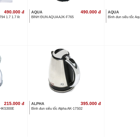
490.000
đ
490.000
đ
AQUA
AQUA
94 1.7 1.7 lít
BÌNH ĐUN AQUA AJK-F765
Bình đun siêu tốc A
215.000
đ
395.000
đ
ALPHA
SHKS300E
Bình đun siêu tốc Alpha AK-17S02