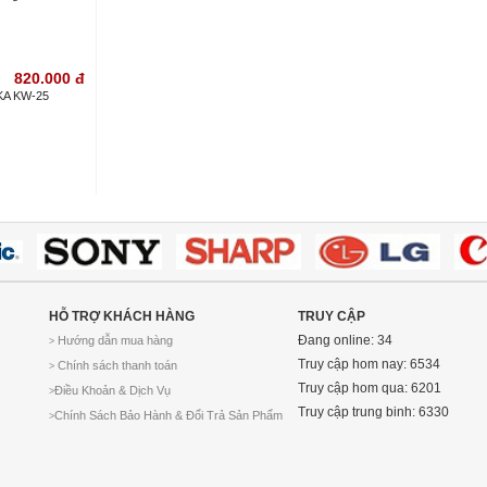
820.000
đ
A KW-25
HỖ TRỢ KHÁCH HÀNG
TRUY CẬP
Đang online: 34
Hướng dẫn mua hàng
>
Truy cập hom nay: 6534
Chính sách thanh toán
>
Truy cập hom qua: 6201
Điều Khoản & Dịch Vụ
>
Truy cập trung binh: 6330
Chính Sách Bảo Hành & Đổi Trả Sản Phẩm
>