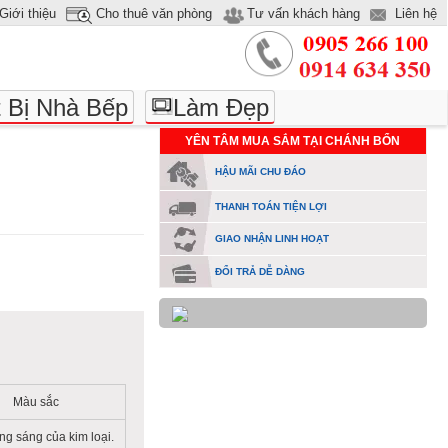
Giới thiệu
Cho thuê văn phòng
Tư vấn khách hàng
Liên hệ
t Bị Nhà Bếp
Làm Đẹp
YÊN TÂM MUA SẮM TẠI CHÁNH BỔN
HẬU MÃI CHU ĐÁO
THANH TOÁN TIỆN LỢI
GIAO NHẬN LINH HOẠT
ĐỔI TRẢ DỄ DÀNG
Màu sắc
ng sáng của kim loại.