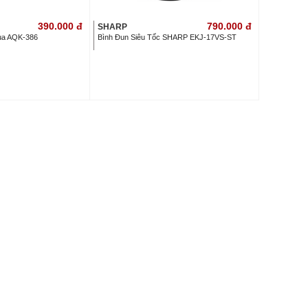
390.000
đ
790.000
đ
SHARP
qua AQK-386
Bình Đun Siêu Tốc SHARP EKJ-17VS-ST