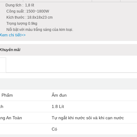
Dung tích : 1,8 lít
Công suất : 1500~1800W
Kích thước : 18.8x18x23 cm
Trọng lượng 0.9kg
Nổi bật với màu trắng sáng của kim loại.
Xem chi tiết>>
Khuyến mãi
n Phẩm
Ấm đun
ch
1.8 Lít
ng An Toàn
Tự ngắt khi nước sôi và khi cạn nước
o
Có