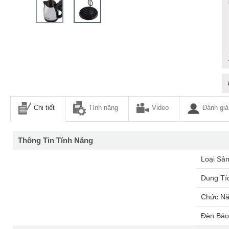
Chi tiết
Tính năng
Video
Đánh giá
Thông Tin Tính Năng
Loại Sả
Dung Tí
Chức Nă
Đèn Bá