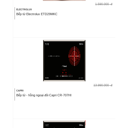
1.590.000
đ
ELECTROLUX
Bếp từ Electrolux ETD29MKC
13.990.000
đ
CAPRI
Bếp từ - hồng ngoại đôi Capri CR-707HI