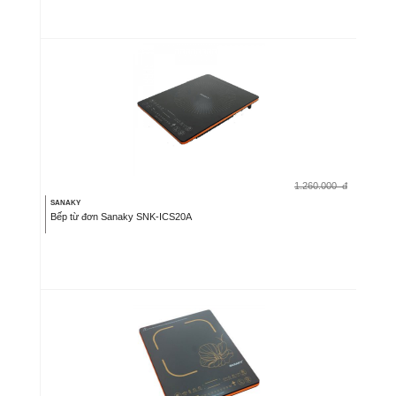
1.260.000
đ
SANAKY
Bếp từ đơn Sanaky SNK-ICS20A