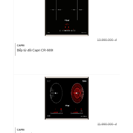
13.990.000
đ
CAPRI
Bếp từ đôi Capri CR-669I
11.990.000
đ
CAPRI