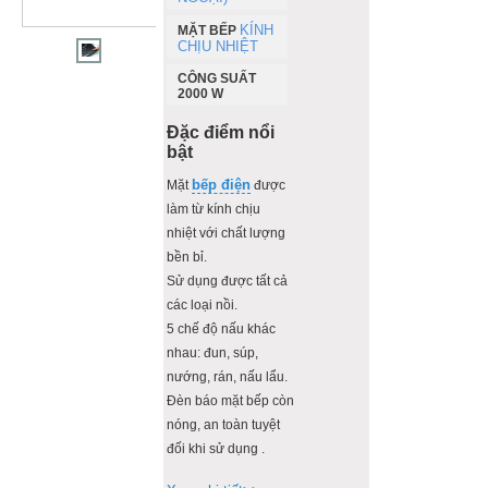
KÍNH
MẶT BẾP
CHỊU NHIỆT
CÔNG SUẤT
2000 W
Đặc điểm nổi
bật
bếp điện
Mặt
được
làm từ kính chịu
nhiệt với chất lượng
bền bỉ.
Sử dụng được tất cả
các loại nồi.
5 chế độ nấu khác
nhau: đun, súp,
nướng, rán, nấu lẩu.
Đèn báo mặt bếp còn
nóng, an toàn tuyệt
đối khi sử dụng .