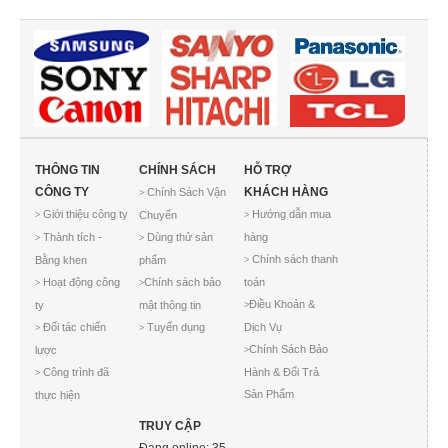
THÔNG TIN
CHÍNH SÁCH
HỖ TRỢ
CÔNG TY
KHÁCH HÀNG
Chính Sách Vận
>
Giới thiệu công ty
Hướng dẫn mua
Chuyển
>
>
Thành tích -
Dùng thử sản
hàng
>
>
Chính sách thanh
Bằng khen
phẩm
>
Hoạt động công
Chính sách bảo
toán
>
>
Điều Khoản &
ty
mật thông tin
>
Đối tác chiến
Tuyển dụng
Dịch Vụ
>
>
Chính Sách Bảo
lược
>
Công trình đã
Hành & Đổi Trả
>
Sản Phẩm
thực hiện
TRUY CẬP