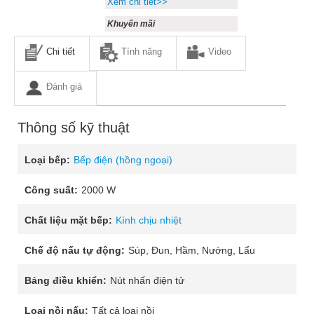
Xem chi tiết>>
Khuyến mãi
Chi tiết
Tính năng
Video
Đánh giá
Thông số kỹ thuật
Loại bếp:
Bếp điện (hồng ngoại)
Công suất:
2000 W
Chất liệu mặt bếp:
Kính chịu nhiệt
Chế độ nấu tự động:
Súp, Đun, Hầm, Nướng, Lẩu
Bảng điều khiển:
Nút nhấn điện tử
Loại nồi nấu:
Tất cả loại nồi