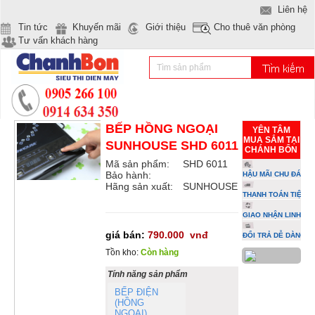
Liên hệ
Tin tức
Khuyến mãi
Giới thiệu
Cho thuê văn phòng
Tư vấn khách hàng
BẾP HỒNG NGOẠI
YÊN TÂM
MUA SẮM TẠI
SUNHOUSE SHD 6011
CHÁNH BỔN
Mã sản phẩm:
SHD 6011
Bảo hành:
HẬU MÃI CHU ĐÁO
Hãng sản xuất:
SUNHOUSE
THANH TOÁN TIỆN L
GIAO NHẬN LINH HO
giá bán:
790.000
vnđ
ĐỔI TRẢ DỄ DÀNG
Tồn kho:
Còn hàng
Tính năng sản phẩm
BẾP ĐIỆN
(HỒNG
NGOẠI)