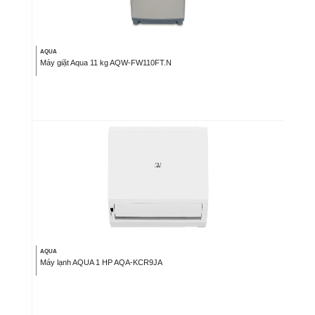
AQUA
Máy giặt Aqua 11 kg AQW-FW110FT.N
AQUA
Máy lạnh AQUA 1 HP AQA-KCR9JA