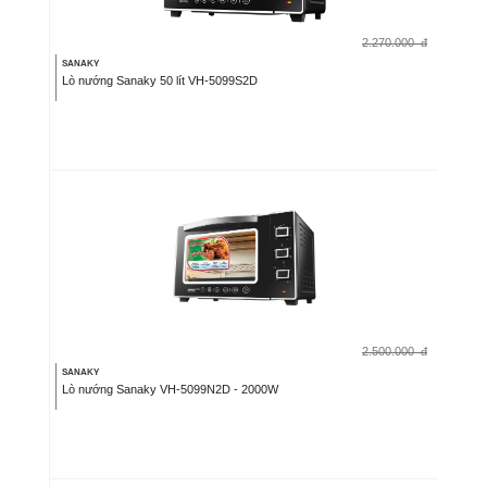
2.270.000
đ
SANAKY
Lò nướng Sanaky 50 lít VH-5099S2D
2.500.000
đ
SANAKY
Lò nướng Sanaky VH-5099N2D - 2000W