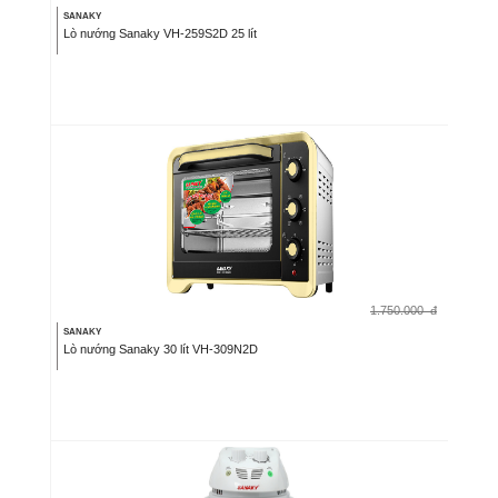
SANAKY
Lò nướng Sanaky VH-259S2D 25 lít
1.750.000
đ
SANAKY
Lò nướng Sanaky 30 lít VH-309N2D