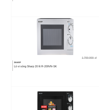
1.700.000
đ
SHARP
Lò vi sóng Sharp 20 lít R-209VN-SK