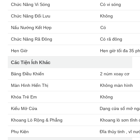
Chức Năng Vi Sóng
Có vi sóng
Chức Năng Đối Lưu
Không
Nấu Nướng Kết Hợp
Có
Chức Năng Rã Đông
Có rã đông
Hẹn Giờ
Hẹn giờ tối đa 35 p
Các Tiện Ích Khác
Bảng Điều Khiển
2 núm xoay cơ
Màn Hình Hiển Thị
Không màn hình
Khóa Trẻ Em
Không
Kiểu Mở Cửa
Dạng cửa sổ mở nga
Khoang Lò Rộng & Phẳng
Khoang lò sơn tĩnh 
Phụ Kiện
Đĩa thủy tinh , vĩ n