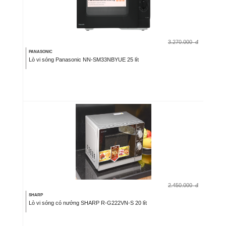
3.270.000
đ
PANASONIC
Lò vi sóng Panasonic NN-SM33NBYUE 25 lít
2.450.000
đ
SHARP
Lò vi sóng có nướng SHARP R-G222VN-S 20 lít