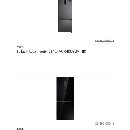
11.990.000
đ
AQUA
Tủ Lạnh Aqua Inverter 317 Lít AQR-B339MA (HB)
11.490.000
đ
AQUA