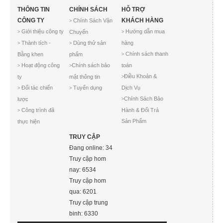
THÔNG TIN
CHÍNH SÁCH
HỖ TRỢ
CÔNG TY
KHÁCH HÀNG
Chính Sách Vận
>
Giới thiệu công ty
Hướng dẫn mua
Chuyển
>
>
Thành tích -
Dùng thử sản
hàng
>
>
Chính sách thanh
Bằng khen
phẩm
>
Hoạt động công
Chính sách bảo
toán
>
>
Điều Khoản &
ty
mật thông tin
>
Đối tác chiến
Tuyển dụng
Dịch Vụ
>
>
Chính Sách Bảo
lược
>
Công trình đã
Hành & Đổi Trả
>
Sản Phẩm
thực hiện
TRUY CẬP
Đang online: 34
Truy cập hom
nay: 6534
Truy cập hom
qua: 6201
Truy cập trung
binh: 6330