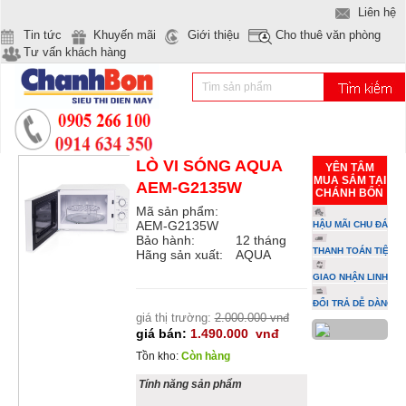
Liên hệ
Tin tức
Khuyến mãi
Giới thiệu
Cho thuê văn phòng
Tư vấn khách hàng
LÒ VI SÓNG AQUA
YÊN TÂM
MUA SẮM TẠI
AEM-G2135W
CHÁNH BỔN
Mã sản phẩm:
AEM-G2135W
HẬU MÃI CHU ĐÁO
Bảo hành:
12 tháng
THANH TOÁN TIỆN L
Hãng sản xuất:
AQUA
GIAO NHẬN LINH HO
ĐỔI TRẢ DỄ DÀNG
giá thị trường:
2.000.000 vnđ
giá bán:
1.490.000
vnđ
Tồn kho:
Còn hàng
Tính năng sản phẩm