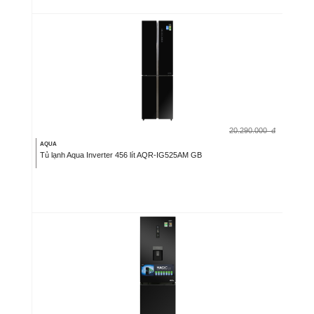
20.290.000
đ
AQUA
Tủ lạnh Aqua Inverter 456 lít AQR-IG525AM GB