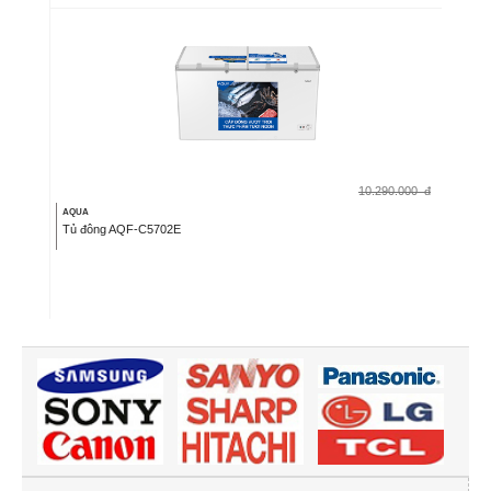
10.290.000
đ
AQUA
Tủ đông AQF-C5702E