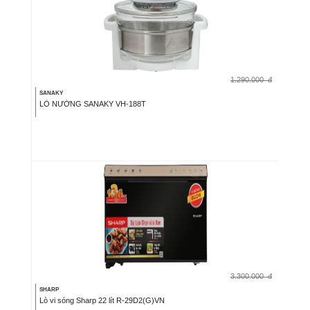
1.290.000
đ
SANAKY
LÒ NƯỚNG SANAKY VH-188T
3.300.000
đ
SHARP
Lò vi sóng Sharp 22 lít R-29D2(G)VN