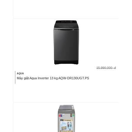
15.990.000
đ
AQUA
Máy giặt Aqua Inverter 13 kg AQW-DR130UGT.PS