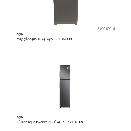
8.090.000
đ
AQUA
Máy giặt Aqua 11 kg AQW-FR110GT.PS
AQUA
Tủ lạnh Aqua Inverter 212 lít AQR-T239FA(HB)