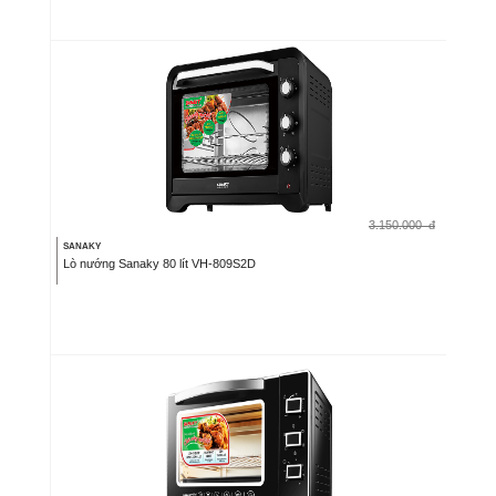
3.150.000
đ
SANAKY
Lò nướng Sanaky 80 lít VH-809S2D