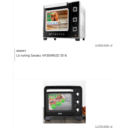
2.000.000
đ
SANAKY
Lò nướng Sanaky VH3599N2D 35 lít
1.270.000
đ