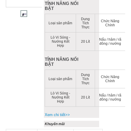
TÍNH NĂNG NỔI
BẬT
Dung
Chức Năng
Loại sản phẩm
Tích
Chính
Thực
Lò Vi Sóng -
Nấu / hâm / rã
Nướng Kết
20 Lít
đông / nướng
x
Hợp
TÍNH NĂNG NỔI
BẬT
Dung
Chức Năng
Loại sản phẩm
Tích
Chính
Thực
Lò Vi Sóng -
Nấu / hâm / rã
Nướng Kết
20 Lít
đông / nướng
x
Hợp
Xem chi tiết>>
Khuyến mãi