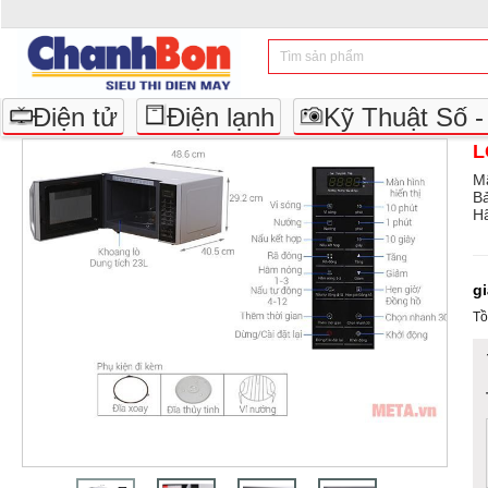
Điện tử
Điện lạnh
Kỹ Thuật Số 
L
M
B
Hã
g
Tồ