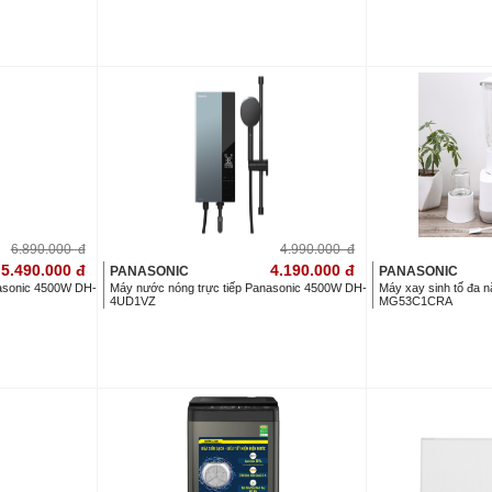
6.890.000
đ
4.990.000
đ
5.490.000
đ
4.190.000
đ
PANASONIC
PANASONIC
nasonic 4500W DH-
Máy nước nóng trực tiếp Panasonic 4500W DH-
Máy xay sinh tố đa 
4UD1VZ
MG53C1CRA