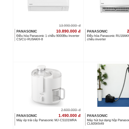
13.990.000
đ
10.890.000
đ
2
PANASONIC
PANASONIC
Điều hòa Panasonic 1 chiều 9000Btu Inverter
Điều hòa Panasonic RU18AKH
CS/CU-RU9AKH-8
chiều inverter
2.600.000
đ
1.490.000
đ
PANASONIC
PANASONIC
Máy ép trái cây Panasonic MJ-CS101WRA
Máy hút bụi dạng hộp Panaso
CL605KN49