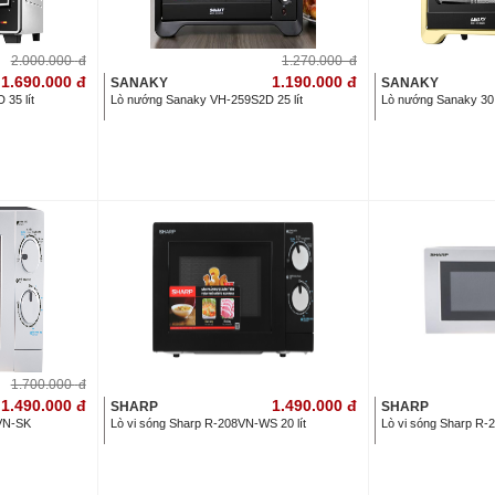
2.000.000
đ
1.270.000
đ
1.690.000
đ
1.190.000
đ
SANAKY
SANAKY
35 lít
Lò nướng Sanaky VH-259S2D 25 lít
Lò nướng Sanaky 30
1.700.000
đ
1.490.000
đ
1.490.000
đ
SHARP
SHARP
9VN-SK
Lò vi sóng Sharp R-208VN-WS 20 lít
Lò vi sóng Sharp R-2