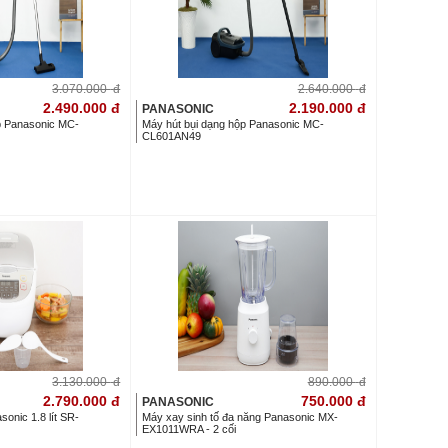
3.070.000
đ
2.640.000
đ
2.490.000
đ
2.190.000
đ
PANASONIC
p Panasonic MC-
Máy hút bụi dạng hộp Panasonic MC-
CL601AN49
3.130.000
đ
890.000
đ
2.790.000
đ
750.000
đ
PANASONIC
sonic 1.8 lít SR-
Máy xay sinh tố đa năng Panasonic MX-
EX1011WRA - 2 cối