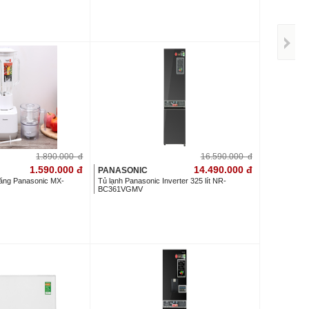
1.890.000
đ
16.590.000
đ
1.590.000
đ
14.490.000
đ
PANASONIC
năng Panasonic MX-
Tủ lạnh Panasonic Inverter 325 lít NR-
BC361VGMV