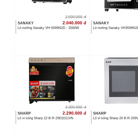
2.500.000
đ
2.040.000
đ
SANAKY
SANAKY
Lò nướng Sanaky VH-5099N2D - 2000W
Lò nướng Sanaky VH3599N2D 
3.300.000
đ
2.290.000
đ
SHARP
SHARP
Lò vi sóng Sharp 22 lít R-29D2(G)VN
Lò vi sóng Sharp 20 lít R-20