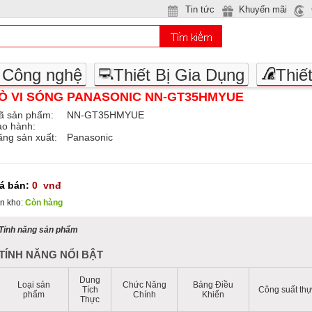
Tin tức
Khuyến mãi
- Công nghệ
Thiết Bị Gia Dụng
Thiế
Ò VI SÓNG PANASONIC NN-GT35HMYUE
ã sản phẩm:
NN-GT35HMYUE
ảo hành:
ng sản xuất:
Panasonic
iá bán:
0
vnđ
n kho:
Còn hàng
Tính năng sản phẩm
TÍNH NĂNG NỔI BẬT
Dung
Loại sản
Chức Năng
Bảng Điều
Tích
Công suất th
phẩm
Chính
Khiển
Thực