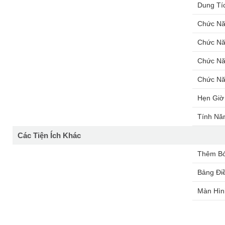
Dung Tí
Chức Nă
Chức N
Chức N
Chức Nă
Hẹn Giờ
Tính Nă
Các Tiện Ích Khác
Thêm Bớ
Bảng Đi
Màn Hìn