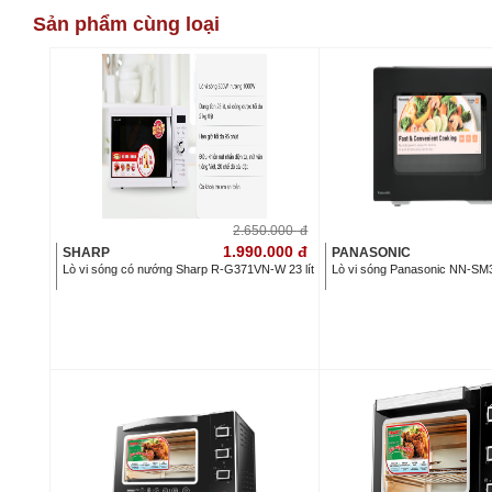
Sản phẩm cùng loại
2.650.000
đ
1.990.000
đ
SHARP
PANASONIC
Lò vi sóng có nướng Sharp R-G371VN-W 23 lít
Lò vi sóng Panasonic NN-SM