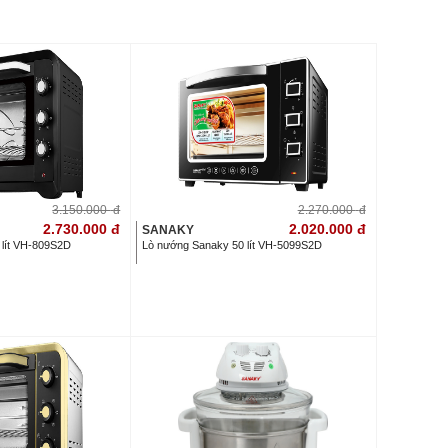
3.150.000
đ
2.270.000
đ
2.730.000
đ
2.020.000
đ
SANAKY
 lít VH-809S2D
Lò nướng Sanaky 50 lít VH-5099S2D