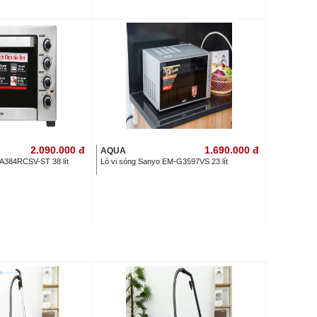
2.090.000
đ
1.690.000
đ
AQUA
A384RCSV-ST 38 lít
Lò vi sóng Sanyo EM-G3597VS 23 lít