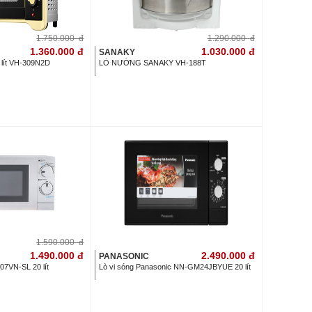
1.750.000
đ
1.290.000
đ
1.360.000
đ
1.030.000
đ
SANAKY
 lít VH-309N2D
LÒ NƯỚNG SANAKY VH-188T
1.590.000
đ
1.490.000
đ
2.490.000
đ
PANASONIC
07VN-SL 20 lít
Lò vi sóng Panasonic NN-GM24JBYUE 20 lít