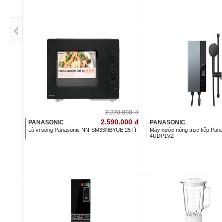
3.270.000
đ
2.590.000
đ
PANASONIC
PANASONIC
Lò vi sóng Panasonic NN-SM33NBYUE 25 lít
Máy nước nóng trực tiếp Pa
4UDP1VZ