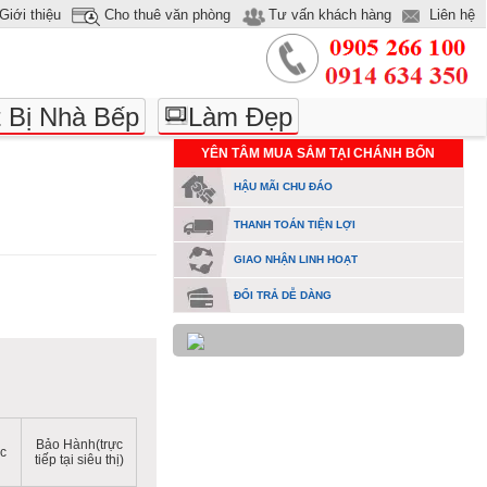
Giới thiệu
Cho thuê văn phòng
Tư vấn khách hàng
Liên hệ
t Bị Nhà Bếp
Làm Đẹp
YÊN TÂM MUA SẮM TẠI CHÁNH BỔN
HẬU MÃI CHU ĐÁO
THANH TOÁN TIỆN LỢI
GIAO NHẬN LINH HOẠT
ĐỔI TRẢ DỄ DÀNG
Bảo Hành(trực
ực
tiếp tại siêu thị)