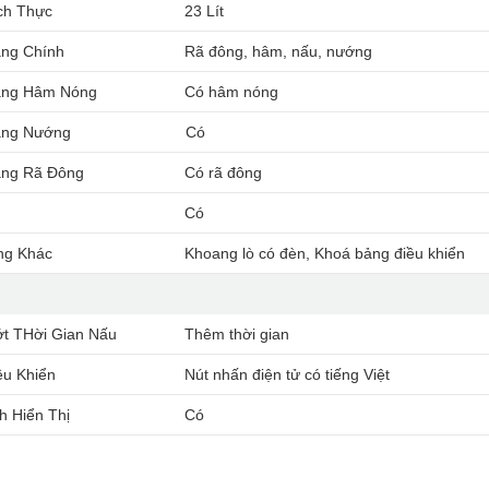
ch Thực
23 Lít
ng Chính
Rã đông, hâm, nấu, nướng
ăng Hâm Nóng
Có hâm nóng
ăng Nướng
Có
ng Rã Đông
Có rã đông
Có
ng Khác
Khoang lò có đèn, Khoá bảng điều khiển
t THời Gian Nấu
Thêm thời gian
ều Khiển
Nút nhấn điện tử có tiếng Việt
h Hiển Thị
Có