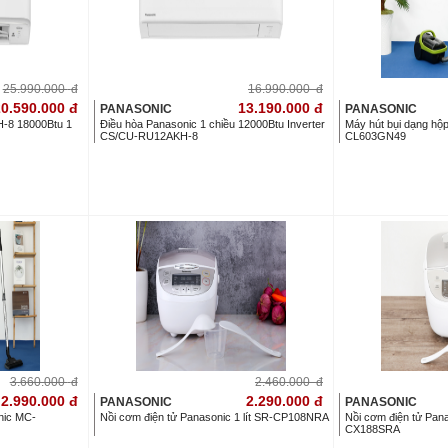
25.990.000
đ
16.990.000
đ
0.590.000
đ
13.190.000
đ
PANASONIC
PANASONIC
-8 18000Btu 1
Điều hòa Panasonic 1 chiều 12000Btu Inverter
Máy hút bụi dạng hộ
CS/CU-RU12AKH-8
CL603GN49
3.660.000
đ
2.460.000
đ
2.990.000
đ
2.290.000
đ
PANASONIC
PANASONIC
nic MC-
Nồi cơm điện tử Panasonic 1 lít SR-CP108NRA
Nồi cơm điện tử Pana
CX188SRA