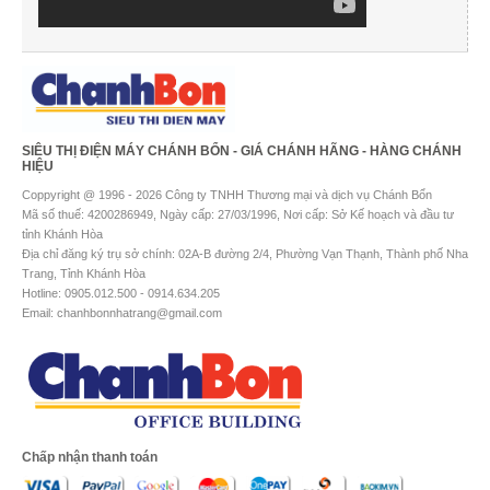
SIÊU THỊ ĐIỆN MÁY CHÁNH BỔN - GIÁ CHÁNH HÃNG - HÀNG CHÁNH
HIỆU
Coppyright @ 1996 - 2026 Công ty TNHH Thương mại và dịch vụ Chánh Bổn
Mã số thuế: 4200286949, Ngày cấp: 27/03/1996, Nơi cấp: Sở Kế hoạch và đầu tư
tỉnh Khánh Hòa
Địa chỉ đăng ký trụ sở chính: 02A-B đường 2/4, Phường Vạn Thạnh, Thành phố Nha
Trang, Tỉnh Khánh Hòa
Hotline: 0905.012.500 - 0914.634.205
Email: chanhbonnhatrang@gmail.com
Chấp nhận thanh toán