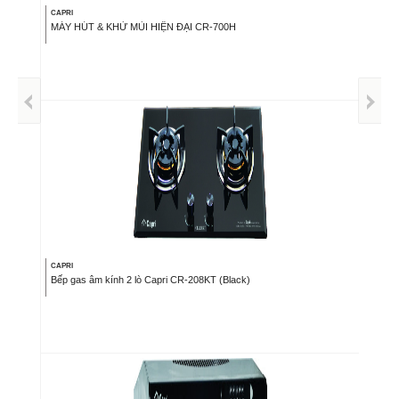
CAPRI
MÁY HÚT & KHỬ MÙI HIỆN ĐẠI CR-700H
CAPRI
Bếp gas âm kính 2 lò Capri CR-208KT (Black)