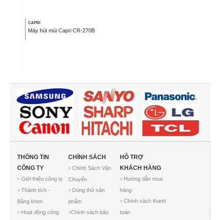
CAPRI
Máy hút mùi Capri CR-270B
THÔNG TIN
CHÍNH SÁCH
HỖ TRỢ
CÔNG TY
KHÁCH HÀNG
Chính Sách Vận
>
Giới thiệu công ty
Hướng dẫn mua
Chuyển
>
>
Thành tích -
Dùng thử sản
hàng
>
>
Chính sách thanh
Bằng khen
phẩm
>
Hoạt động công
Chính sách bảo
toán
>
>