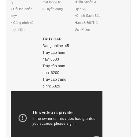
Điều Khoản &
ty
mật thông tin
>
Đối tác chiến
Tuyển dụng
Dịch Vụ
>
>
Chính Sách Bảo
lược
>
Công trình đã
Hành & Đổi Trả
>
Sản Phẩm
thực hiện
TRUY CẬP
Đang online: 45
Truy cập hom
nay: 6533
Truy cập hom
qua: 6200
Truy cập trung
binh: 6329