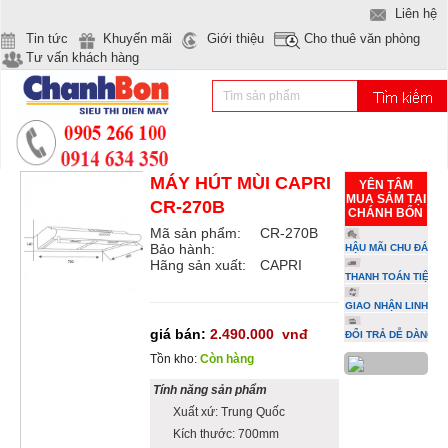
Liên hệ
Tin tức
Khuyến mãi
Giới thiệu
Cho thuê văn phòng
Tư vấn khách hàng
MÁY HÚT MÙI CAPRI
YÊN TÂM
MUA SẮM TẠI
CR-270B
CHÁNH BỔN
Mã sản phẩm:
CR-270B
Bảo hành:
HẬU MÃI CHU ĐÁO
Hãng sản xuất:
CAPRI
THANH TOÁN TIỆN L
GIAO NHẬN LINH HO
giá bán:
2.490.000
vnđ
ĐỔI TRẢ DỄ DÀNG
Tồn kho:
Còn hàng
Tính năng sản phẩm
Xuất xứ: Trung Quốc
Kích thước: 700mm