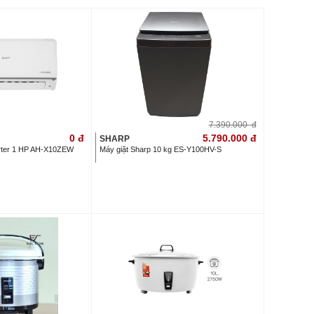
7.390.000
đ
0
đ
5.790.000
đ
SHARP
erter 1 HP AH-X10ZEW
Máy giặt Sharp 10 kg ES-Y100HV-S