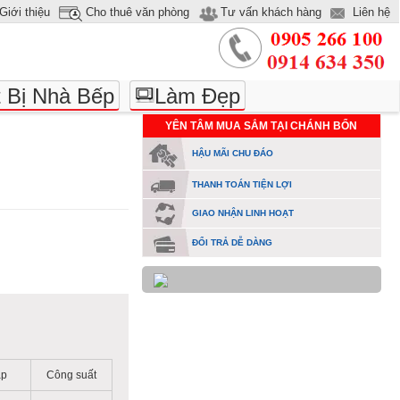
Giới thiệu
Cho thuê văn phòng
Tư vấn khách hàng
Liên hệ
t Bị Nhà Bếp
Làm Đẹp
YÊN TÂM MUA SẮM TẠI CHÁNH BỔN
HẬU MÃI CHU ĐÁO
THANH TOÁN TIỆN LỢI
GIAO NHẬN LINH HOẠT
ĐỔI TRẢ DỄ DÀNG
áp
Công suất