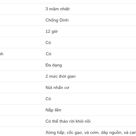
3 mâm nhiệt
Chống Dính
12 giờ
Có
nh
Có
Đa dạng
2 mức thời gian
Nút nhấn cơ
Có
Nắp liền
Có thể tháo rời khỏi nồi
Xửng hấp, cốc gạo, vá cơm, dây nguồn, vá ca