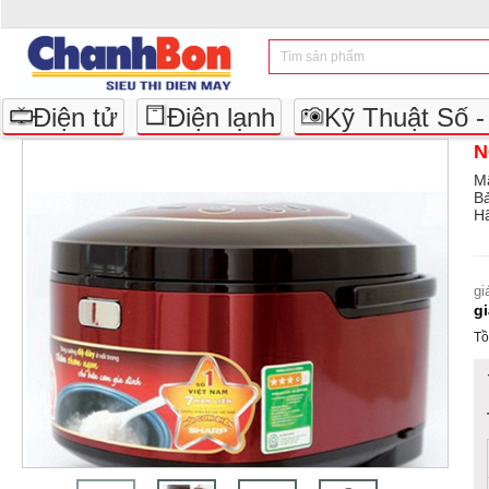
Điện tử
Điện lạnh
Kỹ Thuật Số 
N
M
B
Hã
gi
g
Tồ