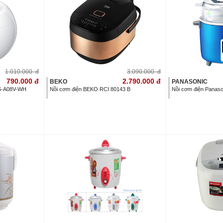
1.010.000
đ
3.090.000
đ
790.000
đ
2.790.000
đ
BEKO
PANASONIC
 KS-A08V-WH
Nồi cơm điện BEKO RCI 80143 B
Nồi cơm điện Panas