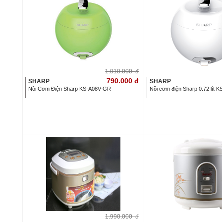
1.010.000
đ
790.000
đ
SHARP
SHARP
Nồi Cơm Điện Sharp KS-A08V-GR
Nồi cơm điện Sharp 0.72 lít
1.990.000
đ