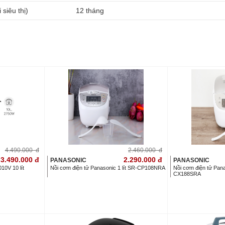
 siêu thị)
12 tháng
4.490.000
đ
2.460.000
đ
3.490.000
đ
2.290.000
đ
PANASONIC
PANASONIC
0V 10 lít
Nồi cơm điện tử Panasonic 1 lít SR-CP108NRA
Nồi cơm điện tử Pana
CX188SRA