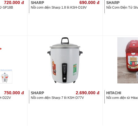
720.000
đ
690.000
đ
SHARP
SHARP
ECJ-SP18B
Nồi cơm điện Sharp 1.8 lít KSH-D19V
Nồi Cơm Điện Tử S
750.000
đ
2.690.000
đ
SHARP
HITACHI
SH-D22V
Nồi cơm điện Sharp 7 lít KSH-D77V
Nồi cơm điện tử Hita