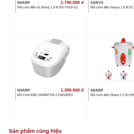
1.790.000
đ
SHARP
SANYO
Nồi cơm điện tử Sharp 1.8 lít KS-TH18-GL
Nồi cơm điện Sanyo 1.8 lít 
1.350.000
đ
SHARP
SHARP
Nồi Cơm Điện SHARP KS-COM180EV
Nồi cơm điện Sharp 2.2 lít K
Sản phẩm cùng hiệu