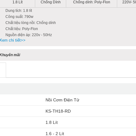
1.8 Lít
Chống Dính
Chống dính: Poly-Flon
220V- 5
Dung tích: 1.8 lít
Công suất: 790w
Chất liệu lòng nồi: Chống dính
Chất liệu: Poly-Flon
Nguồn điện áp: 220v - 50Hz
Xem chi tiết>>
Khuyến mãi
Nồi Cơm Điện Tử
KS-TH18-RD
1.8 Lít
1.6 - 2 Lít