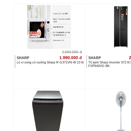
2.650.000
đ
1.990.000
đ
2
SHARP
SHARP
Lò vi sóng có nướng Sharp R-G371VN-W 23 lít
Tủ lạnh Sharp Inverter 572 lít
FXP640VG-BK