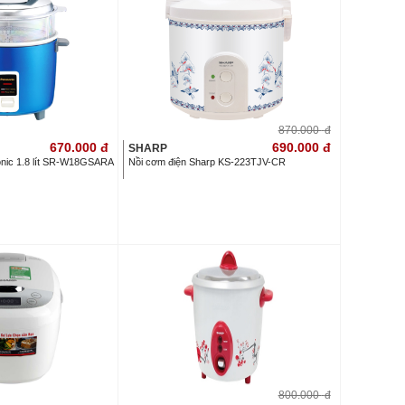
870.000
đ
670.000
đ
690.000
đ
SHARP
onic 1.8 lít SR-W18GSARA
Nồi cơm điện Sharp KS-223TJV-CR
800.000
đ