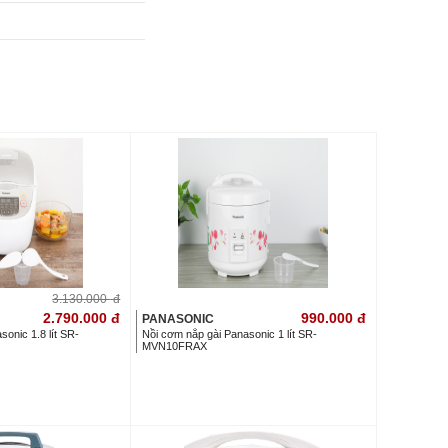
3.130.000
đ
2.790.000
đ
990.000
đ
PANASONIC
sonic 1.8 lít SR-
Nồi cơm nắp gài Panasonic 1 lít SR-
MVN10FRAX