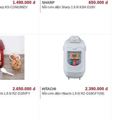
1.490.000
đ
650.000
đ
SHARP
harp KS-COM186EV
Nồi cơm điện Sharp 1.8 lít KSH-D18V
2.650.000
đ
2.390.000
đ
HITACHI
chi 1.8 lít RZ-D18VFY
Nồi cơm điện Hitachi 1.8 lít RZ-D18GFY(W)