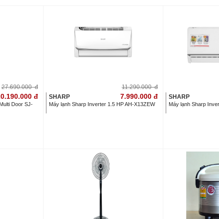
27.690.000
đ
11.290.000
đ
0.190.000
đ
7.990.000
đ
SHARP
SHARP
 Multi Door SJ-
Máy lạnh Sharp Inverter 1.5 HP AH-X13ZEW
Máy lạnh Sharp Inv