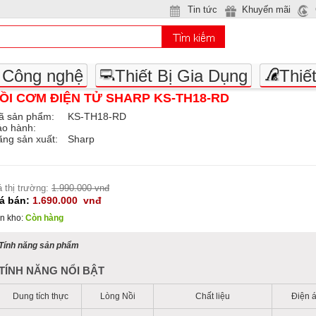
Tin tức
Khuyến mãi
- Công nghệ
Thiết Bị Gia Dụng
Thiế
ỒI CƠM ĐIỆN TỬ SHARP KS-TH18-RD
ã sản phẩm:
KS-TH18-RD
ảo hành:
ng sản xuất:
Sharp
á thị trường:
1.990.000 vnđ
iá bán:
1.690.000
vnđ
n kho:
Còn hàng
Tính năng sản phẩm
TÍNH NĂNG NỔI BẬT
Dung tích thực
Lòng Nồi
Chất liệu
Điện 