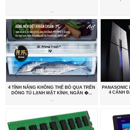
...
4 TÍNH NĂNG KHÔNG THỂ BỎ QUA TRÊN
PANASONIC 
4 CÁNH Đ
DÒNG TỦ LẠNH MẶT KÍNH, NGĂN �...
...