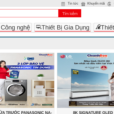
Tin tức
Khuyến mãi
- Công nghệ
Thiết Bị Gia Dụng
Thiế
CỬA TRƯỚC PANASONIC NA-
8K SIGNATURE OLED T