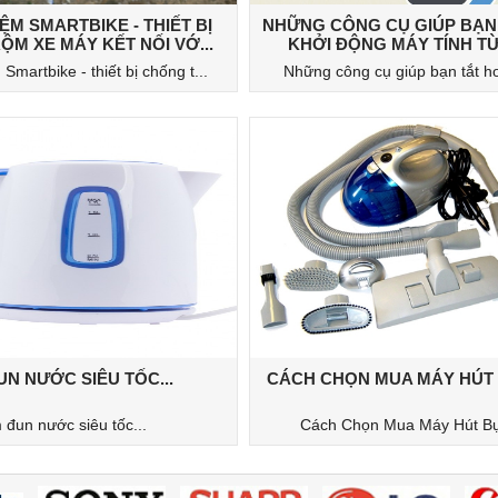
ỆM SMARTBIKE - THIẾT BỊ
NHỮNG CÔNG CỤ GIÚP BẠN
M XE MÁY KẾT NỐI VỚ...
KHỞI ĐỘNG MÁY TÍNH TỪ X
Smartbike - thiết bị chống t...
Những công cụ giúp bạn tắt ho
N NƯỚC SIÊU TỐC...
CÁCH CHỌN MUA MÁY HÚT BỤ
 đun nước siêu tốc...
Cách Chọn Mua Máy Hút Bụi 