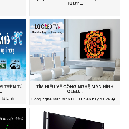
TƯƠI"...
...
M TRÊN TỦ
TÌM HIỂU VỀ CÔNG NGHỆ MÀN HÌNH
.
OLED...
ủ lạnh ...
Công nghệ màn hình OLED hiện nay đã và �...