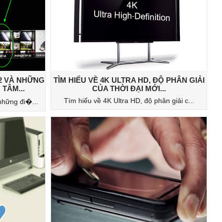
T2 VÀ NHỮNG
TÌM HIỂU VỀ 4K ULTRA HD, ĐỘ PHÂN GIẢI
TÂM...
CỦA THỜI ĐẠI MỚI...
Tìm hiểu về 4K Ultra HD, độ phân giải c...
những đi�...