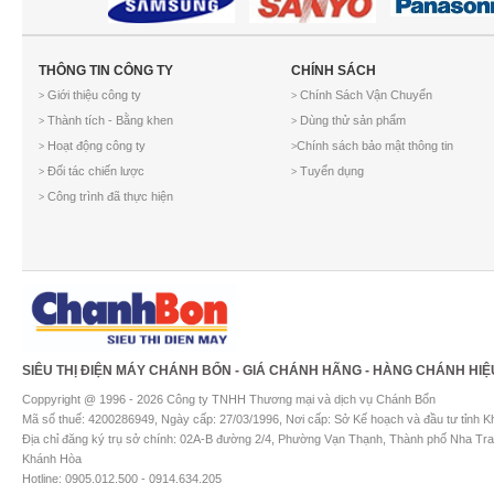
THÔNG TIN CÔNG TY
CHÍNH SÁCH
Giới thiệu công ty
Chính Sách Vận Chuyển
>
>
Thành tích - Bằng khen
Dùng thử sản phẩm
>
>
Hoạt động công ty
Chính sách bảo mật thông tin
>
>
Đối tác chiến lược
Tuyển dụng
>
>
Công trình đã thực hiện
>
SIÊU THỊ ĐIỆN MÁY CHÁNH BỔN - GIÁ CHÁNH HÃNG - HÀNG CHÁNH HIỆ
Coppyright @ 1996 - 2026 Công ty TNHH Thương mại và dịch vụ Chánh Bổn
Mã số thuế: 4200286949, Ngày cấp: 27/03/1996, Nơi cấp: Sở Kế hoạch và đầu tư tỉnh 
Địa chỉ đăng ký trụ sở chính: 02A-B đường 2/4, Phường Vạn Thạnh, Thành phố Nha Tra
Khánh Hòa
Hotline: 0905.012.500 - 0914.634.205