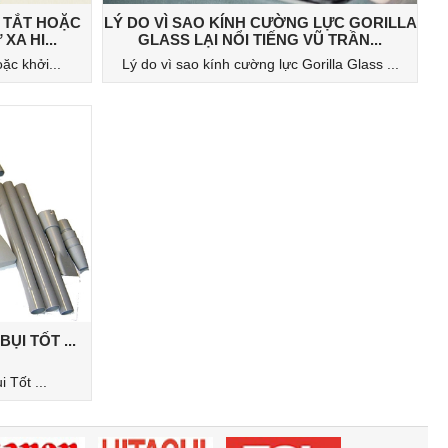
 TẮT HOẶC
LÝ DO VÌ SAO KÍNH CƯỜNG LỰC GORILLA
A HI...
GLASS LẠI NỔI TIẾNG VŨ TRẦN...
ặc khởi...
Lý do vì sao kính cường lực Gorilla Glass ...
I TỐT ...
Tốt ...