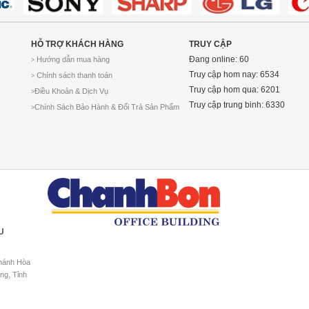
HỖ TRỢ KHÁCH HÀNG
TRUY CẬP
Đang online: 60
Hướng dẫn mua hàng
>
Truy cập hom nay: 6534
Chính sách thanh toán
>
Truy cập hom qua: 6201
Điều Khoản & Dịch Vụ
>
Truy cập trung binh: 6330
Chính Sách Bảo Hành & Đổi Trả Sản Phẩm
>
U
Khánh Hòa
ng, Tỉnh