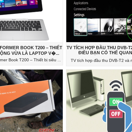
FORMER BOOK T200 – THIẾT
TV TÍCH HỢP ĐẦU THU DVB-
ĐIỀU BẠN CÓ THỂ QUAN 
 ĐỘNG VỪA LÀ LAPTOP V�...
er Book T200 – Thiết bị siêu ...
TV tích hợp đầu thu DVB-T2 và 