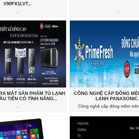
V90FX1LVT...
...
...
RA MẮT SẢN PHẨM TỦ LẠNH
CÔNG NGHỆ CẤP ĐÔNG MỀ
ẦU TIÊN CÓ TÍNH NĂNG...
LẠNH PANASONIC..
...
Công nghệ cấp đông mềm trên t